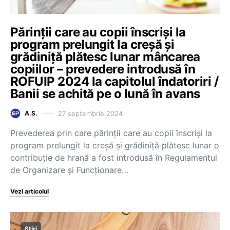
Părinții care au copii înscriși la
program prelungit la creșă și
grădiniță plătesc lunar mâncarea
copiilor – prevedere introdusă în
ROFUIP 2024 la capitolul îndatoriri /
Banii se achită pe o lună în avans
27 septembrie 2024
A.S.
Prevederea prin care părinții care au copii înscriși la
program prelungit la creșă și grădiniță plătesc lunar o
contribuție de hrană a fost introdusă în Regulamentul
de Organizare și Funcționare…
Vezi articolul
Știri