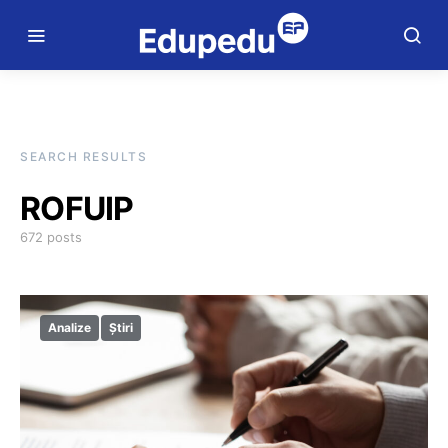
SEARCH RESULTS
ROFUIP
672 posts
Analize
Știri