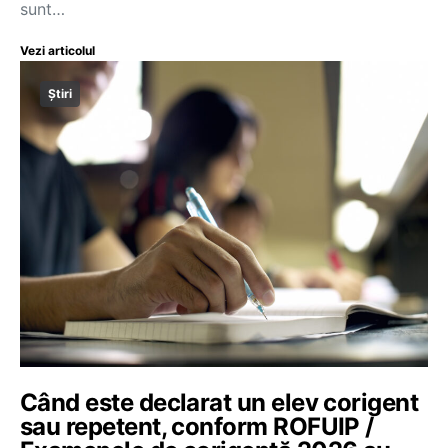
sunt…
Vezi articolul
Știri
Când este declarat un elev corigent
sau repetent, conform ROFUIP /