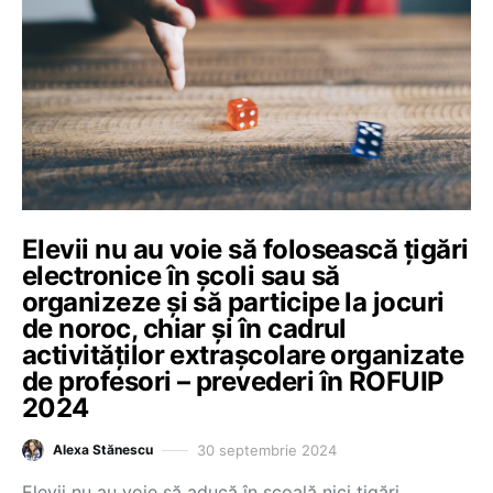
Elevii nu au voie să folosească țigări
electronice în școli sau să
organizeze și să participe la jocuri
de noroc, chiar și în cadrul
activităților extrașcolare organizate
de profesori – prevederi în ROFUIP
2024
30 septembrie 2024
Alexa Stănescu
Elevii nu au voie să aducă în școală nici țigări