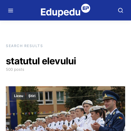
SEARCH RESULTS
statutul elevului
500 posts
Liceu
Știri