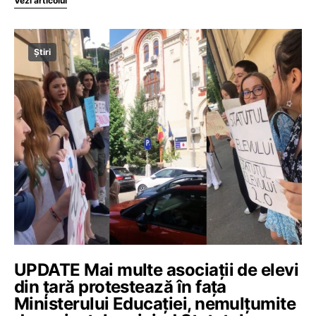
Vezi articolul
Știri
UPDATE Mai multe asociații de elevi
din țară protestează în fața
Ministerului Educației, nemulțumite