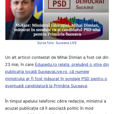
Sursa foto: Suceava LIVE
Un alt articol contestat de Mihai Dimian a fost cel din
23 mai, în care
Edupedu.ro relata, preluând o știre din
publicația locală SuceavaLive.ro, că numele
ministrului ar fi fost măsurat în sondaje PSD pentru o
eventuală candidatură la Primăria Suceava
.
În timpul apelului telefonic către redacție, ministrul a
acuzat publicația că îl asociază politic în mod