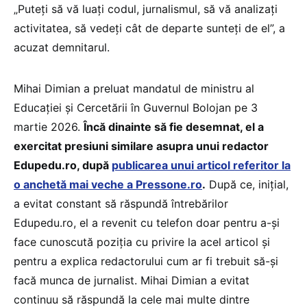
„Puteți să vă luați codul, jurnalismul, să vă analizați
activitatea, să vedeți cât de departe sunteți de el”, a
acuzat demnitarul.
Mihai Dimian a preluat mandatul de ministru al
Educației și Cercetării în Guvernul Bolojan pe 3
martie 2026.
Încă dinainte să fie desemnat, el a
exercitat presiuni similare asupra unui redactor
Edupedu.ro, după
publicarea unui articol referitor la
o anchetă mai veche a Pressone.ro
.
După ce, inițial,
a evitat constant să răspundă întrebărilor
Edupedu.ro, el a revenit cu telefon doar pentru a-și
face cunoscută poziția cu privire la acel articol și
pentru a explica redactorului cum ar fi trebuit să-și
facă munca de jurnalist. Mihai Dimian a evitat
continuu să răspundă la cele mai multe dintre