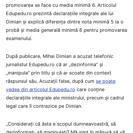
promovarea se face cu media minimă 6. Articolul
Edupedu.ro prezintă declarațiile integrale ale lui
Dimian și explică diferența dintre nota minimă 5 la o
probă și media generală minimă 6 pentru promovarea
examenului.
După publicare, Mihai Dimian a acuzat telefonic
jurnalistul Edupedu.ro că ar „dezinforma” și
„manipula” prin titlu și că ar scoate din context
răspunsul său. Acuzații false, după cum
se poate
vedea din articolul Edupedu.ro
care conține
declarațiile integrale ale ministrului, precum și cadrul
legal care îl contrazice pe Dimian.
„Considerați că ăsta e scopul dumneavoastră, să
dezinformați, să manipulați? Mă simt în măsură să vă