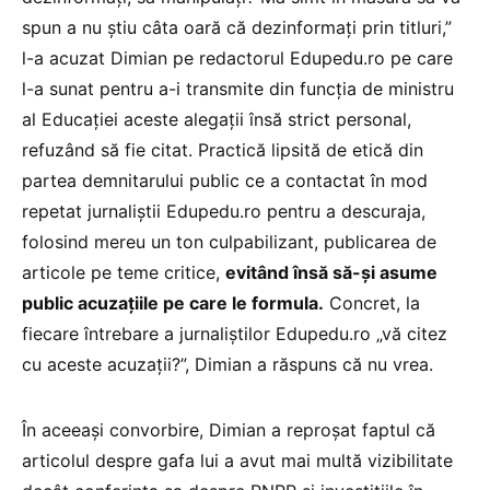
spun a nu știu câta oară că dezinformați prin titluri,”
l-a acuzat Dimian pe redactorul Edupedu.ro pe care
l-a sunat pentru a-i transmite din funcția de ministru
al Educației aceste alegații însă strict personal,
refuzând să fie citat. Practică lipsită de etică din
partea demnitarului public ce a contactat în mod
repetat jurnaliștii Edupedu.ro pentru a descuraja,
folosind mereu un ton culpabilizant, publicarea de
articole pe teme critice,
evitând însă să-și asume
public acuzațiile pe care le formula.
Concret, la
fiecare întrebare a jurnaliștilor Edupedu.ro „vă citez
cu aceste acuzații?”, Dimian a răspuns că nu vrea.
În aceeași convorbire, Dimian a reproșat faptul că
articolul despre gafa lui a avut mai multă vizibilitate