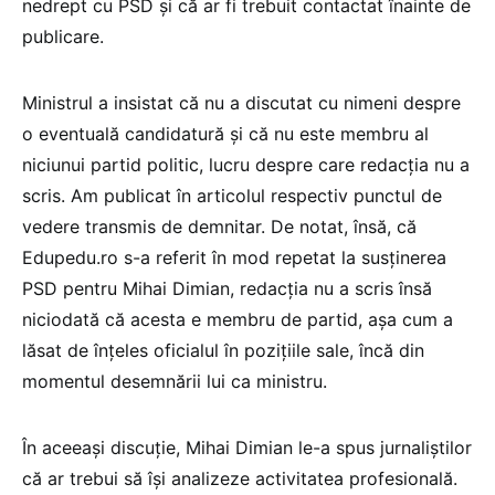
nedrept cu PSD și că ar fi trebuit contactat înainte de
publicare.
Ministrul a insistat că nu a discutat cu nimeni despre
o eventuală candidatură și că nu este membru al
niciunui partid politic, lucru despre care redacția nu a
scris. Am publicat în articolul respectiv punctul de
vedere transmis de demnitar. De notat, însă, că
Edupedu.ro s-a referit în mod repetat la susținerea
PSD pentru Mihai Dimian, redacția nu a scris însă
niciodată că acesta e membru de partid, așa cum a
lăsat de înțeles oficialul în pozițiile sale, încă din
momentul desemnării lui ca ministru.
În aceeași discuție, Mihai Dimian le-a spus jurnaliștilor
că ar trebui să își analizeze activitatea profesională.