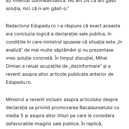
ați inventat dumneavoastră. Nu am zis că am găsit
soluția, nici că n-am găsit-o.”
Redactorul Edupedu.ro i-a răspuns că exact aceasta
era concluzia logică a declarației sale publice, în
condițiile în care ministrul spusese că situația este „în
analiză” de mai multe săptămâni și nu prezentase
vreo soluție concretă. În timpul discuției, Mihai
Dimian a reluat acuzațiile de „dezinformare” și a
revenit asupra altor articole publicate anterior de
Edupedu.ro.
Ministrul a revenit inclusiv asupra articolului despre
declarația sa privind promovarea Bacalaureatului cu
media 5 și asupra altor titluri pe care le considera
defavorabile imaginii sale publice. În replică,