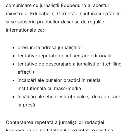
comunicare cu jurnaliștii Edupedu.ro al acestui
ministru al Educației și Cercetării sunt inacceptabile
și se subscriu practicilor descrise de regulile
internaționale ca:
presiuni la adresa jurnaliștilor
tentative repetate de influențare editorială
tentative de descurajare a jurnaliștilor („chilling
effect”)
încălcări ale bunelor practici în relația
instituțională cu mass-media
încălcări ale eticii instituționale și de raportare
la presă
Contactarea repetată a jurnaliștilor redacției
Edupedu.ro de pe telefonul prezentat explicit ca