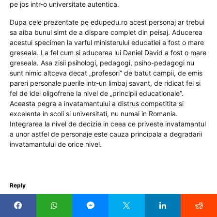
pe jos intr-o universitate autentica.
Dupa cele prezentate pe edupedu.ro acest personaj ar trebui
sa aiba bunul simt de a dispare complet din peisaj. Aducerea
acestui specimen la varful ministerului educatiei a fost o mare
greseala. La fel cum si aducerea lui Daniel David a fost o mare
greseala. Asa zisii psihologi, pedagogi, psiho-pedagogi nu
sunt nimic altceva decat „profesori” de batut campii, de emis
pareri personale puerile intr-un limbaj savant, de ridicat fel si
fel de idei oligofrene la nivel de „principii educationale”.
Aceasta pegra a invatamantului a distrus competitita si
excelenta in scoli si universitati, nu numai in Romania.
Integrarea la nivel de decizie in ceea ce priveste invatamantul
a unor astfel de personaje este cauza principala a degradarii
invatamantului de orice nivel.
Reply