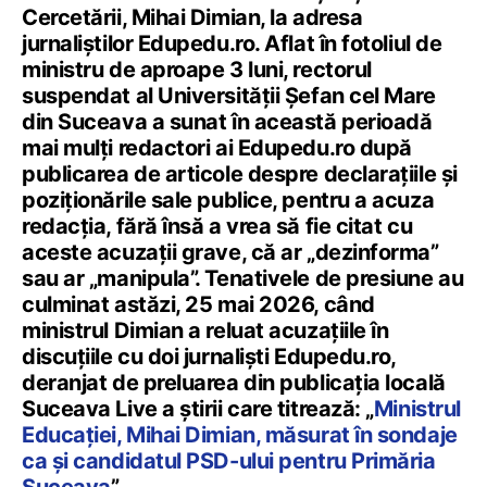
Cercetării, Mihai Dimian, la adresa
jurnaliștilor Edupedu.ro. Aflat în fotoliul de
ministru de aproape 3 luni, rectorul
suspendat al Universității Șefan cel Mare
din Suceava a sunat în această perioadă
mai mulți redactori ai Edupedu.ro după
publicarea de articole despre declarațiile și
poziționările sale publice, pentru a acuza
redacția, fără însă a vrea să fie citat cu
aceste acuzații grave, că ar „dezinforma”
sau ar „manipula”. Tenativele de presiune au
culminat astăzi, 25 mai 2026, când
ministrul Dimian a reluat acuzațiile în
discuțiile cu doi jurnaliști Edupedu.ro,
deranjat de preluarea din publicația locală
Suceava Live a știrii care titrează: „
Ministrul
Educației, Mihai Dimian, măsurat în sondaje
ca și candidatul PSD-ului pentru Primăria