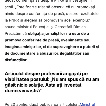
decât conferința sa despre PNRR și investițiile în
școli. „Este foarte trist să observi că nu promovați
nimic despre conferința de presă, despre rezultatele
la PNRR și alegem să promovăm acel exemplu,”
spune ministrul Educației și Cercetării Dimian.
Precizăm că
obligația jurnaliștilor nu este de a
promova conferințe de presă, evenimente sau
imaginea miniștrilor, ci de supraveghere a puterii și
de documentare a abuzurilor, ilegalităților sau
disfuncțiilor.
Articolul despre profesorii angajați pe
viabilitatea postului: „Nu am spus că nu am
găsit nicio soluție. Asta ați inventat
dumneavoastră”
Pe 20 aprilie, după publicarea articolului „
Ministrul