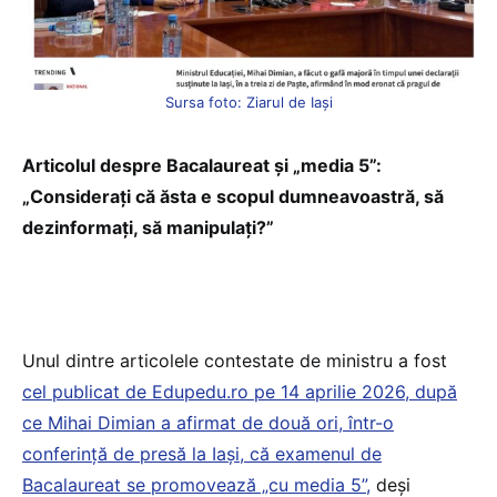
Sursa foto: Ziarul de Iași
Articolul despre Bacalaureat și „media 5”:
„Considerați că ăsta e scopul dumneavoastră, să
dezinformați, să manipulați?”
Unul dintre articolele contestate de ministru a fost
cel publicat de Edupedu.ro pe 14 aprilie 2026, după
ce Mihai Dimian a afirmat de două ori, într-o
conferință de presă la Iași, că examenul de
Bacalaureat se promovează „cu media 5”,
deși