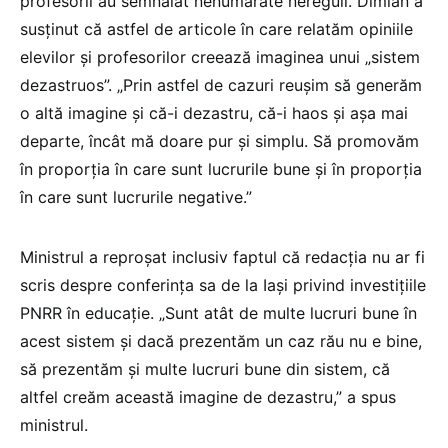
profesorii au semnalat nenumărate nereguli. Dimian a
susținut că astfel de articole în care relatăm opiniile
elevilor și profesorilor creează imaginea unui „sistem
dezastruos”. „Prin astfel de cazuri reușim să generăm
o altă imagine și că-i dezastru, că-i haos și așa mai
departe, încât mă doare pur și simplu. Să promovăm
în proporția în care sunt lucrurile bune și în proporția
în care sunt lucrurile negative.”
Ministrul a reproșat inclusiv faptul că redacția nu ar fi
scris despre conferința sa de la Iași privind investițiile
PNRR în educație. „Sunt atât de multe lucruri bune în
acest sistem și dacă prezentăm un caz rău nu e bine,
să prezentăm și multe lucruri bune din sistem, că
altfel creăm această imagine de dezastru,” a spus
ministrul.