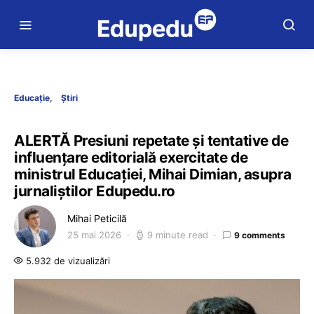
Educație
Știri
ALERTĂ Presiuni repetate și tentative de
influențare editorială exercitate de
ministrul Educației, Mihai Dimian, asupra
jurnaliștilor Edupedu.ro
Mihai Peticilă
25 mai 2026
9 minute read
9 comments
5.932 de vizualizări