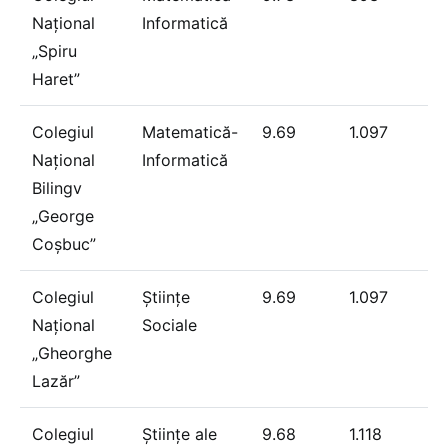
Național
Informatică
„Spiru
Haret”
Colegiul
Matematică-
9.69
1.097
Național
Informatică
Bilingv
„George
Coșbuc”
Colegiul
Științe
9.69
1.097
Național
Sociale
„Gheorghe
Lazăr”
Colegiul
Științe ale
9.68
1.118