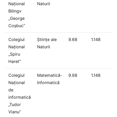
Național
Naturii
Bilingv
„George
Coșbuc”
Colegiul
Științe ale
9.68
1.148
Național
Naturii
„Spiru
Haret”
Colegiul
Matematică-
9.68
1.148
Național
Informatică
de
informatică
„Tudor
Vianu”