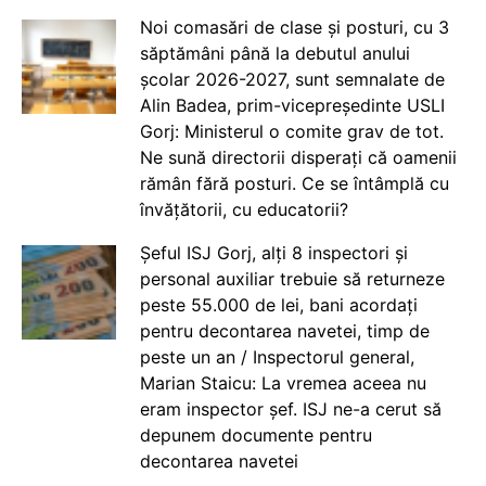
Noi comasări de clase și posturi, cu 3
săptămâni până la debutul anului
școlar 2026-2027, sunt semnalate de
Alin Badea, prim-vicepreședinte USLI
Gorj: Ministerul o comite grav de tot.
Ne sună directorii disperați că oamenii
rămân fără posturi. Ce se întâmplă cu
învățătorii, cu educatorii?
Șeful ISJ Gorj, alți 8 inspectori și
personal auxiliar trebuie să returneze
peste 55.000 de lei, bani acordați
pentru decontarea navetei, timp de
peste un an / Inspectorul general,
Marian Staicu: La vremea aceea nu
eram inspector șef. ISJ ne-a cerut să
depunem documente pentru
decontarea navetei