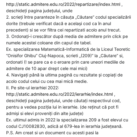
http://static.admitere.edu.ro/2022/repartizare/index.html
,
deschideți pagina județului, unde
2. scrieți între paranteze în căsuța „Căutare” codul specializării
dorite (trebuie verificat dacă e același cod ca în anul
precedent) si se vor filtra cei repartizati acolo anul trecut.
3. Ordonați-i crescător după media de admitere prin click pe
numele acestei coloane din capul de tabel.
Ex. specializarea Matematică-Informatică de la Liceul Teoretic
“Onisifor Ghibu” Cluj-Napoca, scrieti „(209)” la „Căutare” si,
ordonati (! se pare ca e o eroare prin care uneori mediile de
admitere de 10 apar drept cele mai mici)
4. Navigați până la ultima pagină cu rezultate și copiați de
acolo codul celui cu cea mai mică medie.
II. Pe site-ul ierarhiei 2022:
http://static.admitere.edu.ro/2022/ierarhie/index.html
,
deschideți pagina județului, unde căutați respectivul cod,
pentru a vedea poziția lui in ierarhie. (de reținut că pot fi
admiși si elevi proveniți din alte județe)
Ex. ultimul admis in 2022 la specializarea 209 a fost elevul cu
codul CJ10082830, adică al 679-lea in ierarhia județeană.
P.S. Am creat si un document cu acesti pasi la