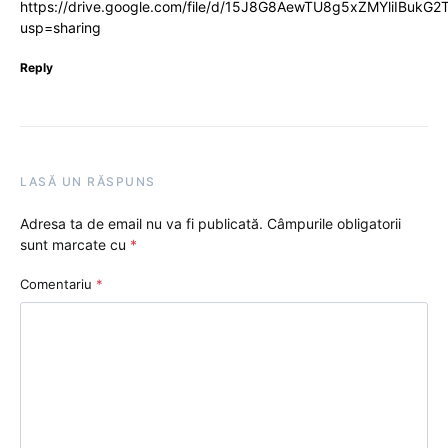
https://drive.google.com/file/d/15J8G8AewTU8g5xZMYliIBukG2
usp=sharing
Reply
LASĂ UN RĂSPUNS
Adresa ta de email nu va fi publicată.
Câmpurile obligatorii
sunt marcate cu
*
Comentariu
*