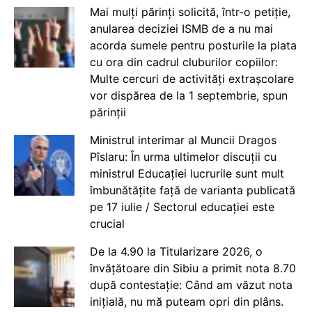
Mai mulți părinți solicită, într-o petiție,
anularea deciziei ISMB de a nu mai
acorda sumele pentru posturile la plata
cu ora din cadrul cluburilor copiilor:
Multe cercuri de activități extrașcolare
vor dispărea de la 1 septembrie, spun
părinții
Ministrul interimar al Muncii Dragos
Pîslaru: În urma ultimelor discuții cu
ministrul Educației lucrurile sunt mult
îmbunătățite față de varianta publicată
pe 17 iulie / Sectorul educației este
crucial
De la 4.90 la Titularizare 2026, o
învățătoare din Sibiu a primit nota 8.70
după contestație: Când am văzut nota
inițială, nu mă puteam opri din plâns.