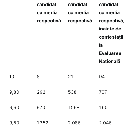
candidat
candidat
candidat
cu media
cu media
cu media
respectivă
respectivă
respectivă,
înainte de
contestații
la
Evaluarea
Națională
10
8
21
94
9,80
292
538
707
9,60
970
1.568
1.601
9,50
1.352
2.086
2.046