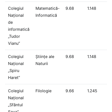
Colegiul
Matematică-
9.68
1.148
Național
Informatică
de
informatică
„Tudor
Vianu”
Colegiul
Științe ale
9.68
1.148
Național
Naturii
„Spiru
Haret”
Colegiul
Filologie
9.66
1.245
Național
„Sfântul
Sava”