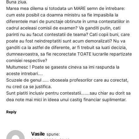
Buna ziua.
Marea mea dilema si totodata un MARE semn de intrebare:
cum este posibil ca doamna ministru sa fie impasibila la
diferentele mari de punctaje obtinute in urma contestatiilor in
cadrul aceleasi comisii de examen? Va ganditi putin, cati
parinti nu au facut contestatii de teama? Cati copii buni, care
poate au fost neindreptatiti sunt acum demoralizati? Nu va
ganditi ca la astfel de diferente, ar fi trebuit sa luati decizia,
dumneavoastra, sa fie recorectate TOATE lucrarile repartizate
comisiei respective?
Multumesc ! Poate se gaseste cineva sa imi raspunda la
aceste intrebari….
Scuzele de genul ….. oboseala profesorilor care au corectat,
nu cred ca se justifica.
Sunt platiti inclusiv pentru contestatii…….sau chiar au dorit sa
dea note mai mici in ideea unui castig financiar suplimentar.
Reply
Vasile
spune: