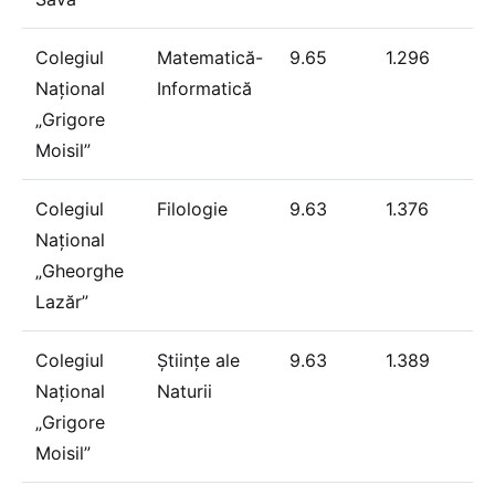
Colegiul
Matematică-
9.65
1.296
Național
Informatică
„Grigore
Moisil”
Colegiul
Filologie
9.63
1.376
Național
„Gheorghe
Lazăr”
Colegiul
Științe ale
9.63
1.389
Național
Naturii
„Grigore
Moisil”