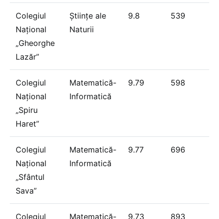
Colegiul
Științe ale
9.8
539
Național
Naturii
„Gheorghe
Lazăr”
Colegiul
Matematică-
9.79
598
Național
Informatică
„Spiru
Haret”
Colegiul
Matematică-
9.77
696
Național
Informatică
„Sfântul
Sava”
Colegiul
Matematică-
9.73
893