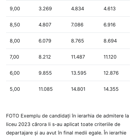
9,00
3.269
4.834
4.613
8,50
4.807
7.086
6.916
8,00
6.079
8.765
8.694
7,00
8.212
11.487
11.120
6,00
9.855
13.595
12.876
5,00
11.085
14.801
14.355
FOTO Exemplu de candidați în ierarhia de admitere la
liceu 2023 cărora li s-au aplicat toate criteriile de
departajare și au avut în final medii egale. În ierarhie