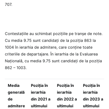
707.
Contestațiile au schimbat pozițiile pe tranșe de note.
Cu media 9.75 sunt candidați de la poziția 863 la
1004 în ierarhia de admitere, care conține toate
criteriile de departajare. În ierarhia de la Evaluarea
Națională, cu media 9.75 sunt candidați de la poziția
862 – 1003.
Media
Poziția în
Poziția în
Poziția în
generală
ierarhia
ierarhia
ierarhia
de
din 2021 a
din 2022 a
din 2023 a
admitere
ultimului
ultimului
ultimului