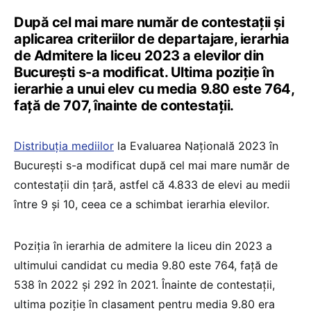
După cel mai mare număr de contestații și
aplicarea criteriilor de departajare, ierarhia
de Admitere la liceu 2023 a elevilor din
București s-a modificat. Ultima poziție în
ierarhie a unui elev cu media 9.80 este 764,
față de 707, înainte de contestații.
Distribuția mediilor
la Evaluarea Națională 2023 în
București s-a modificat după cel mai mare număr de
contestații din țară, astfel că 4.833 de elevi au medii
între 9 și 10, ceea ce a schimbat ierarhia elevilor.
Poziția în ierarhia de admitere la liceu din 2023 a
ultimului candidat cu media 9.80 este 764, față de
538 în 2022 și 292 în 2021. Înainte de contestații,
ultima poziție în clasament pentru media 9.80 era