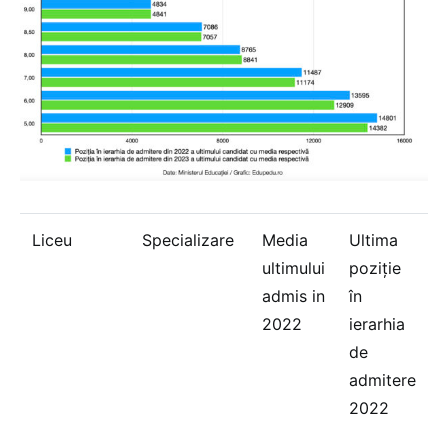
Liceu
Specializare
Media
Ultima
ultimului
poziție
admis in
în
2022
ierarhia
de
p
admitere
î
2022
i
d