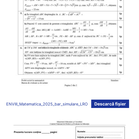
Descarcă fișier
ENVIII_Matematica_2025_bar_simulare_LRO