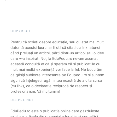
COPYRIGHT
Pentru că scrieți despre educație, sau cu atât mai mult
datorită acestui lucru, ar fi util să citați cu link, atunci
când preluați un articol, părți dintr-un articol sau o idee
care v-a inspirat. Noi, la EduPedu.ro ne-am asumat
această conduită etică și sperăm că și publicațiile cu
mult mai multă experiență vor face la fel. Ne bucurăm
că găsiți subiecte interesante pe Edupedu.ro și suntem
siguri că înțelegeți rugămintea noastră de a cita sursa
(cu link), ca o declarație reciprocă de respect și
profesionalism. Vă mulțumim!
DESPRE NOI
EduPedu.ro este o publicație online care găzduiește
exclusiv articole din domeniul educației și cercetării.