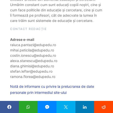
Urmărim constant cum sunt educați copiii noștri, cine și
cum face politicile din educație și cercetare, cine și cum
îi formează pe profesori, cât de adecvate la lumea în
care trăim sunt sistemele de educație și cercetare.
CONTACT REDACȚIE
Adrese e-mail
raluca.pantazi@edupedu.ro
mihai.peticila@edupedu.ro
costin.ionescu@edupedu.ro
alexa.stanescu@edupedu.ro
diana.ghimisi@edupedu.ro
stefan.lefter@edupedu.ro
ramona.florea@edupedu.ro
Notă de informare cu privire la prelucrarea de date
personale prin intermediul site-ului
Politica de cookie
Modifică setarile cookie-urilor