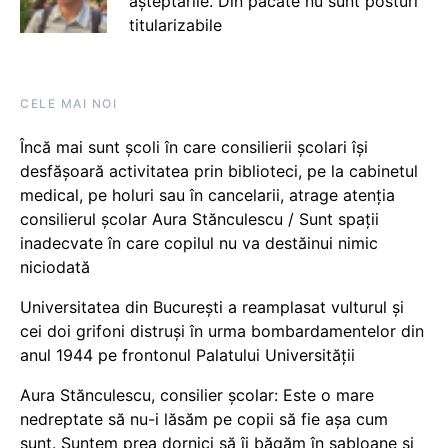
așteptările. Din păcate nu sunt posturi
titularizabile
CELE MAI NOI
Încă mai sunt școli în care consilierii școlari își
desfășoară activitatea prin biblioteci, pe la cabinetul
medical, pe holuri sau în cancelarii, atrage atenția
consilierul școlar Aura Stănculescu / Sunt spații
inadecvate în care copilul nu va destăinui nimic
niciodată
Universitatea din București a reamplasat vulturul și
cei doi grifoni distruși în urma bombardamentelor din
anul 1944 pe frontonul Palatului Universității
Aura Stănculescu, consilier școlar: Este o mare
nedreptate să nu-i lăsăm pe copii să fie așa cum
sunt. Suntem prea dornici să îi băgăm în șabloane și