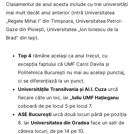
Clasamentul de anul acesta include cu trei universități
mai mult decât anul anterior (intră Universitatea
„Regele Mihai I” din Timișoara, Universitatea Petrol-
Gaze din Ploiești, Universitatea „Ion Ionescu de la
Brad” din Iași).
Top 4
rămâne același ca anul trecut, cu
excepția faptului că UMF Carol Davila și
Politehnica București nu mai au același punctaj,
ci se diferențiază la un punct.
Universitățile Transilvania și Al.I. Cuza
urcă
fiecare câte un loc, iar
„Iuliu UMF Hațieganu
coboară de pe locul 5 pe locul 7.
ASE București
urcă două locuri până pe poziția
8. Iar
Universitatea din Oradea
face un salt de
câteva locuri, de pe 14 pe 10.