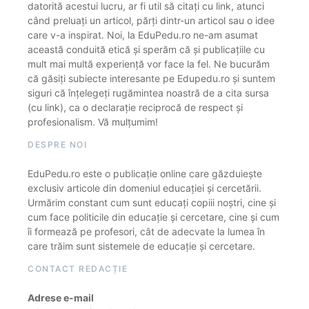
datorită acestui lucru, ar fi util să citați cu link, atunci
când preluați un articol, părți dintr-un articol sau o idee
care v-a inspirat. Noi, la EduPedu.ro ne-am asumat
această conduită etică și sperăm că și publicațiile cu
mult mai multă experiență vor face la fel. Ne bucurăm
că găsiți subiecte interesante pe Edupedu.ro și suntem
siguri că înțelegeți rugămintea noastră de a cita sursa
(cu link), ca o declarație reciprocă de respect și
profesionalism. Vă mulțumim!
DESPRE NOI
EduPedu.ro este o publicație online care găzduiește
exclusiv articole din domeniul educației și cercetării.
Urmărim constant cum sunt educați copiii noștri, cine și
cum face politicile din educație și cercetare, cine și cum
îi formează pe profesori, cât de adecvate la lumea în
care trăim sunt sistemele de educație și cercetare.
CONTACT REDACȚIE
Adrese e-mail