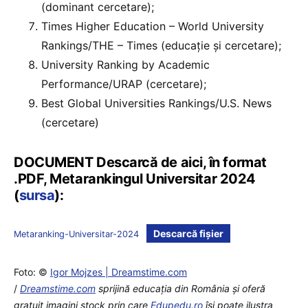
(dominant cercetare);
Times Higher Education – World University
Rankings/THE – Times (educație și cercetare);
University Ranking by Academic
Performance/URAP (cercetare);
Best Global Universities Rankings/U.S. News
(cercetare)
DOCUMENT Descarcă de aici, în format
.PDF, Metarankingul Universitar 2024
(
sursa
):
Descarcă fișier
Metaranking-Universitar-2024
Foto: ©
Igor Mojzes | Dreamstime.com
/
Dreamstime.com
sprijină educaţia din România şi oferă
gratuit imagini stock prin care
Edupedu.ro
îşi poate ilustra