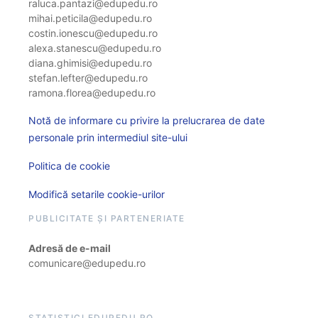
raluca.pantazi@edupedu.ro
mihai.peticila@edupedu.ro
costin.ionescu@edupedu.ro
alexa.stanescu@edupedu.ro
diana.ghimisi@edupedu.ro
stefan.lefter@edupedu.ro
ramona.florea@edupedu.ro
Notă de informare cu privire la prelucrarea de date
personale prin intermediul site-ului
Politica de cookie
Modifică setarile cookie-urilor
PUBLICITATE ȘI PARTENERIATE
Adresă de e-mail
comunicare@edupedu.ro
STATISTICI EDUPEDU.RO