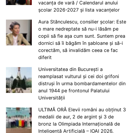
vacanța de vară / Calendarul anului
școlar 2026-2027 și lista vacanțelor
Aura Stănculescu, consilier școlar: Este
o mare nedreptate să nu-i lăsăm pe
copii să fie așa cum sunt. Suntem prea
dornici să îi băgăm în șabloane și să-i
corectăm, să invalidăm ceea ce fac
diferit
Universitatea din București a
reamplasat vulturul și cei doi grifoni
distruși în urma bombardamentelor din
anul 1944 pe frontonul Palatului
Universității
ULTIMĂ ORĂ Elevii români au obținut 3
medalii de aur, 2 de argint și 3 de
bronz la Olimpiada Internațională de
Inteligență Artificială – IOAI 2026,