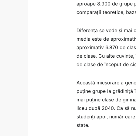
aproape 8.900 de grupe p
comparații teoretice, baza
Diferența se vede și mai c
media este de aproximativ
aproximativ 6.870 de clas
de clase. Cu alte cuvinte,
de clase de început de ci
Această micșorare a genera
puține grupe la grădiniță
mai puține clase de gimnaz
liceu după 2040. Ca să n
studenți apoi, număr care
state.