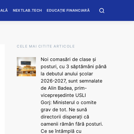
OALĂ
NEXTLAB.TECH
EDUCAȚIE FINANCIARĂ
CELE MAI CITITE ARTICOLE
Noi comasări de clase și
posturi, cu 3 săptămâni până
la debutul anului școlar
2026-2027, sunt semnalate
de Alin Badea, prim-
vicepreședinte USLI
Gorj: Ministerul o comite
grav de tot. Ne sună
directorii disperați că
oamenii rămân fără posturi.
Ce se întâmplă cu