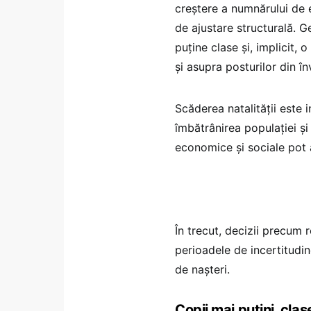
creștere a numnărului de e
de ajustare structurală. G
puține clase și, implicit, 
și asupra posturilor din î
Scăderea natalității este 
îmbătrânirea populației și 
economice și sociale pot 
În trecut, decizii precum 
perioadele de incertitudi
de nașteri.
Copii mai puțini, clas