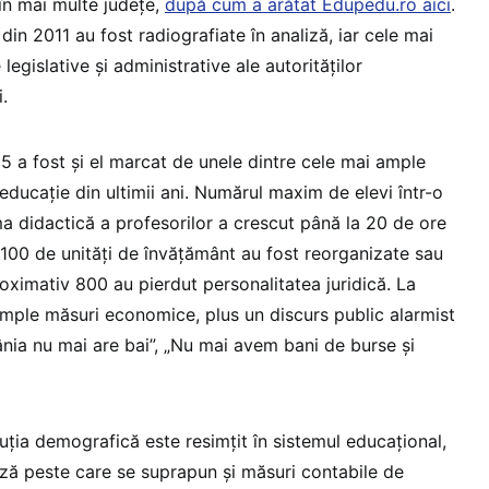
 în mai multe județe,
după cum a arătat Edupedu.ro aici
.
din 2011 au fost radiografiate în analiză, iar cele mai
egislative și administrative ale autorităților
.
5 a fost și el marcat de unele dintre cele mai ample
educație din ultimii ani. Numărul maxim de elevi într-o
ma didactică a profesorilor a crescut până la 20 de ore
.100 de unități de învățământ au fost reorganizate sau
oximativ 800 au pierdut personalitatea juridică. La
mple măsuri economice, plus un discurs public alarmist
ânia nu mai are bai”, „Nu mai avem bani de burse și
uția demografică este resimțit în sistemul educațional,
riză peste care se suprapun și măsuri contabile de