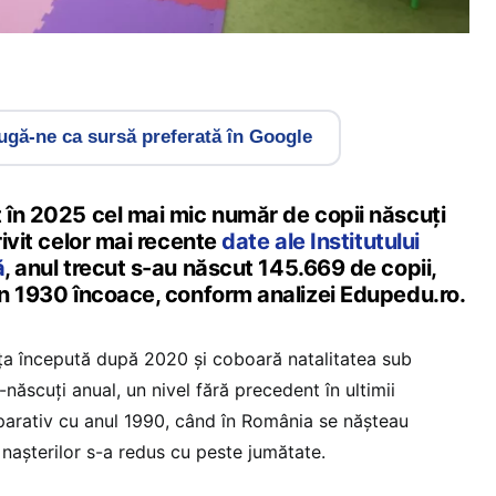
gă-ne ca sursă preferată în Google
t în 2025 cel mai mic număr de copii născuți
rivit celor mai recente
date ale Institutului
ă
, anul trecut s-au născut 145.669 de copii,
din 1930 încoace, conform analizei Edupedu.ro.
ța începută după 2020 și coboară natalitatea sub
ăscuți anual, un nivel fără precedent în ultimii
arativ cu anul 1990, când în România se nășteau
nașterilor s-a redus cu peste jumătate.