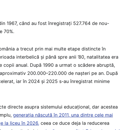
 din 1967, când au fost înregistrați 527.764 de nou-
te 70%.
omânia a trecut prin mai multe etape distincte în
rioada interbelică și până spre anii ’80, natalitatea era
e copii anual. După 1990 a urmat o scădere abruptă,
la aproximativ 200.000–220.000 de nașteri pe an. După
elerat, iar în 2024 și 2025 s-au înregistrat minime
fecte directe asupra sistemului educațional, dar acestea
emplu,
generația născută în 2011, una dintre cele mai
e la liceu în 2026,
ceea ce duce deja la reducerea