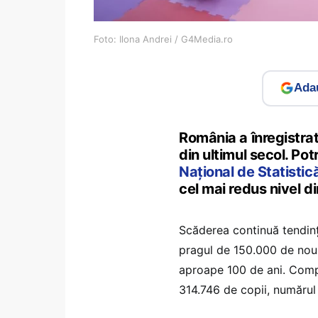
Foto: Ilona Andrei / G4Media.ro
Adau
România a înregistra
din ultimul secol. Pot
Național de Statistic
cel mai redus nivel 
Scăderea continuă tendin
pragul de 150.000 de nou-n
aproape 100 de ani. Comp
314.746 de copii, numărul 