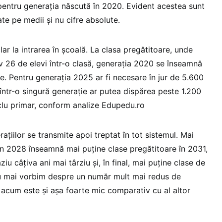
entru generația născută în 2020. Evident acestea sunt
te pe medii și nu cifre absolute.
lar la intrarea în școală. La clasa pregătitoare, unde
 26 de elevi într-o clasă, generația 2020 se înseamnă
e. Pentru generația 2025 ar fi necesare în jur de 5.600
 într-o singură generație ar putea dispărea peste 1.200
clu primar, conform analize Edupedu.ro
țiilor se transmite apoi treptat în tot sistemul. Mai
 în 2028 înseamnă mai puține clase pregătitoare în 2031,
iu câțiva ani mai târziu și, în final, mai puține clase de
u mai vorbim despre un număr mult mai redus de
 acum este și așa foarte mic comparativ cu al altor