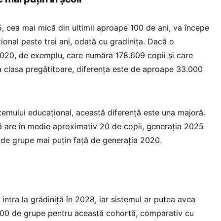
, cea mai mică din ultimii aproape 100 de ani, va începe
țional peste trei ani, odată cu gradinița. Dacă o
20, de exemplu, care număra 178.609 copii și care
la clasa pregătitoare, diferența este de aproape 33.000
stemului educațional, această diferență este una majoră.
ă are în medie aproximativ 20 de copii, generația 2025
 de grupe mai puțin față de generația 2020.
 intra la grădiniță în 2028, iar sistemul ar putea avea
300 de grupe pentru această cohortă, comparativ cu