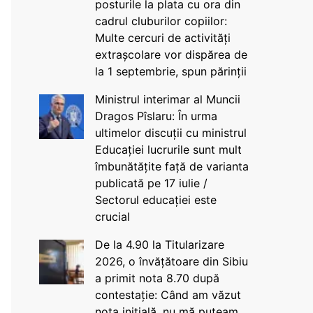
posturile la plata cu ora din
cadrul cluburilor copiilor:
Multe cercuri de activități
extrașcolare vor dispărea de
la 1 septembrie, spun părinții
Ministrul interimar al Muncii
Dragos Pîslaru: În urma
ultimelor discuții cu ministrul
Educației lucrurile sunt mult
îmbunătățite față de varianta
publicată pe 17 iulie /
Sectorul educației este
crucial
De la 4.90 la Titularizare
2026, o învățătoare din Sibiu
a primit nota 8.70 după
contestație: Când am văzut
nota inițială, nu mă puteam