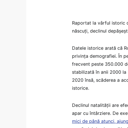
Raportat la vârful istoric
născuți, declinul depășeș
Datele istorice arată că R
privința demografiei. În pe
frecvent peste 350.000 d
stabilizată în anii 2000 
2020 însă, scăderea a acc
istorice.
Declinul natalității are e
apar cu întârziere. De ex
mici de până atunci, ajung