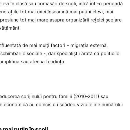
levi în clasă sau comasări de școli, intră într-o perioadă
enerațiile tot mai mici înseamnă mai puțini elevi, mai
o presiune tot mai mare asupra organizării rețelei școlare
nvățământ.
influențată de mai mulți factori – migrația externă,
schimbările sociale -, dar specialiștii arată că politicile
amplifica sau atenua tendința.
reducerea sprijinului pentru familii (2010-2011) sau
ne economică au coincis cu scăderi vizibile ale numărului
e mai puțin în școli