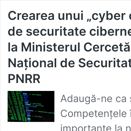
Crearea unui „cyber 
de securitate cibernet
la Ministerul Cercetăr
Național de Securita
PNRR
Adaugă-ne ca s
Competenţele î
importante la n