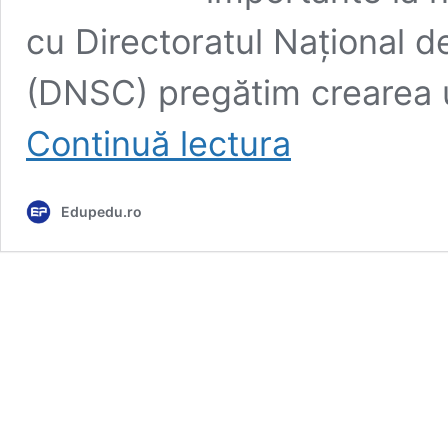
cu Directoratul Naţional d
(DNSC) pregătim crearea 
Crearea
Continuă lectura
unui
„cyber
curriculum”
Edupedu.ro
pentru
ore
de
securitate
cibernetică
în
școli,
în
pregătire
la
Ministerul
Cercetării