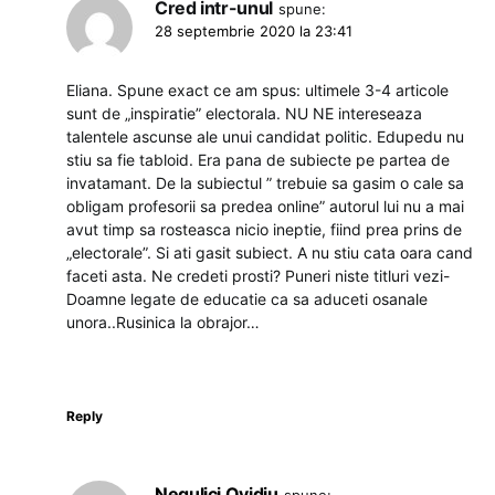
Cred intr-unul
spune:
28 septembrie 2020 la 23:41
Eliana. Spune exact ce am spus: ultimele 3-4 articole
sunt de „inspiratie” electorala. NU NE intereseaza
talentele ascunse ale unui candidat politic. Edupedu nu
stiu sa fie tabloid. Era pana de subiecte pe partea de
invatamant. De la subiectul ” trebuie sa gasim o cale sa
obligam profesorii sa predea online” autorul lui nu a mai
avut timp sa rosteasca nicio ineptie, fiind prea prins de
„electorale”. Si ati gasit subiect. A nu stiu cata oara cand
faceti asta. Ne credeti prosti? Puneri niste titluri vezi-
Doamne legate de educatie ca sa aduceti osanale
unora..Rusinica la obrajor…
Reply
Negulici Ovidiu
spune: