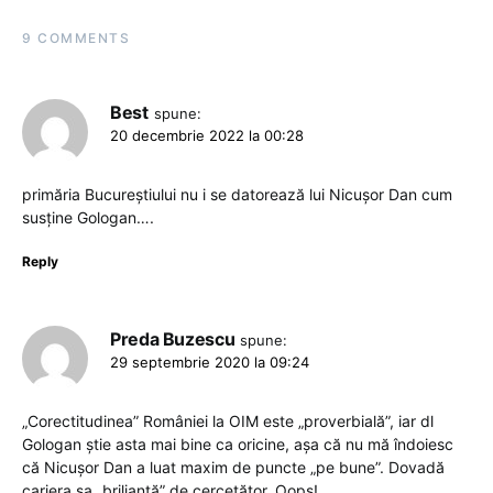
9 COMMENTS
Best
spune:
20 decembrie 2022 la 00:28
primăria Bucureștiului nu i se datorează lui Nicușor Dan cum
susține Gologan….
Reply
Preda Buzescu
spune:
29 septembrie 2020 la 09:24
„Corectitudinea” României la OIM este „proverbială”, iar dl
Gologan știe asta mai bine ca oricine, așa că nu mă îndoiesc
că Nicușor Dan a luat maxim de puncte „pe bune”. Dovadă
cariera sa „briliantă” de cercetător. Oops!