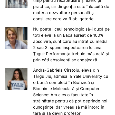
timp pentru recapitulare și exerciții
practice, iar dirigenția este înlocuită de
materia dezvoltare personală și
consiliere care va fi obligatorie
Nu poate liceul tehnologic să-i ducă pe
toți elevii la un Bacalaureat de 100%
absolvire, sunt care au intrat cu media
2 sau 3, spune inspectoarea Iuliana
Țugui: Performanța trebuie măsurată și
prin câți absolvenți se angajează
Andra-Gabriela Cîrstoiu, elevă din
Târgu Jiu, admisă la Yale University cu
o bursă completă în Biofizică și
Biochimie Moleculară și Computer
Science: Am ales o facultate în
străinătate pentru că pot deprinde noi
cunoștințe, dar vreau să mă întorc în
țară și să devin profesor