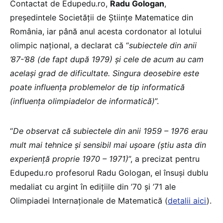
Contactat de Edupedu.ro,
Radu Gologan
,
președintele Societății de Științe Matematice din
România, iar până anul acesta cordonator al lotului
olimpic național, a declarat că “
subiectele din anii
’87-’88 (de fapt după 1979) și cele de acum au cam
același grad de dificultate. Singura deosebire este
poate influența problemelor de tip informatică
(influența olimpiadelor de informatică)
”.
“
De observat că subiectele din anii 1959 – 1976 erau
mult mai tehnice și sensibil mai ușoare (știu asta din
experiență proprie 1970 – 1971)
”, a precizat pentru
Edupedu.ro profesorul Radu Gologan, el însuși dublu
medaliat cu argint în edițiile din ’70 și ’71 ale
Olimpiadei Internaționale de Matematică (
detalii aici
).