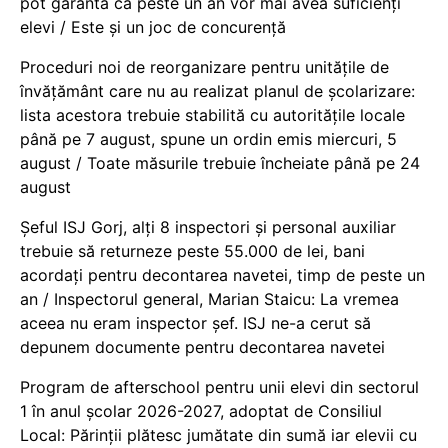
pot garanta că peste un an vor mai avea suficienți
elevi / Este și un joc de concurență
Proceduri noi de reorganizare pentru unitățile de
învățământ care nu au realizat planul de școlarizare:
lista acestora trebuie stabilită cu autoritățile locale
până pe 7 august, spune un ordin emis miercuri, 5
august / Toate măsurile trebuie încheiate până pe 24
august
Șeful ISJ Gorj, alți 8 inspectori și personal auxiliar
trebuie să returneze peste 55.000 de lei, bani
acordați pentru decontarea navetei, timp de peste un
an / Inspectorul general, Marian Staicu: La vremea
aceea nu eram inspector șef. ISJ ne-a cerut să
depunem documente pentru decontarea navetei
Program de afterschool pentru unii elevi din sectorul
1 în anul școlar 2026-2027, adoptat de Consiliul
Local: Părinții plătesc jumătate din sumă iar elevii cu