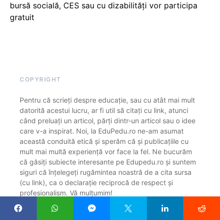
bursă socială, CES sau cu dizabilităţi vor participa
gratuit
COPYRIGHT
Pentru că scrieți despre educație, sau cu atât mai mult
datorită acestui lucru, ar fi util să citați cu link, atunci
când preluați un articol, părți dintr-un articol sau o idee
care v-a inspirat. Noi, la EduPedu.ro ne-am asumat
această conduită etică și sperăm că și publicațiile cu
mult mai multă experiență vor face la fel. Ne bucurăm
că găsiți subiecte interesante pe Edupedu.ro și suntem
siguri că înțelegeți rugămintea noastră de a cita sursa
(cu link), ca o declarație reciprocă de respect și
profesionalism. Vă mulțumim!
DESPRE NOI