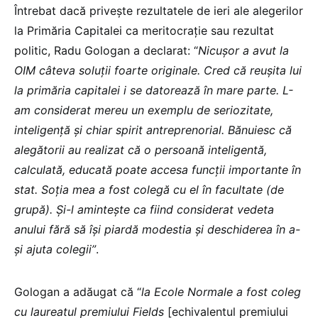
Întrebat dacă privește rezultatele de ieri ale alegerilor
la Primăria Capitalei ca meritocrație sau rezultat
politic, Radu Gologan a declarat: “
Nicușor a avut la
OIM câteva soluții foarte originale. Cred că reușita lui
la primăria capitalei i se datorează în mare parte. L-
am considerat mereu un exemplu de seriozitate,
inteligență și chiar spirit antreprenorial. Bănuiesc că
alegătorii au realizat că o persoană inteligentă,
calculată, educată poate accesa funcții importante în
stat. Soția mea a fost colegă cu el în facultate (de
grupă). Și-l amintește ca fiind considerat vedeta
anului fără să își piardă modestia și deschiderea în a-
și ajuta colegii”
.
Gologan a adăugat că “
la Ecole Normale a fost coleg
cu laureatul premiului Fields
[echivalentul premiului