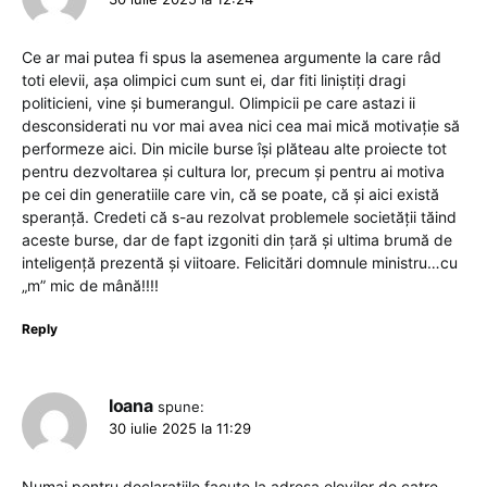
Ce ar mai putea fi spus la asemenea argumente la care râd
toti elevii, așa olimpici cum sunt ei, dar fiti liniștiți dragi
politicieni, vine și bumerangul. Olimpicii pe care astazi ii
desconsiderati nu vor mai avea nici cea mai mică motivație să
performeze aici. Din micile burse își plăteau alte proiecte tot
pentru dezvoltarea și cultura lor, precum și pentru ai motiva
pe cei din generatiile care vin, că se poate, că și aici există
speranță. Credeti că s-au rezolvat problemele societății tăind
aceste burse, dar de fapt izgoniti din țară și ultima brumă de
inteligență prezentă și viitoare. Felicitări domnule ministru…cu
„m” mic de mână!!!!
Reply
Ioana
spune:
30 iulie 2025 la 11:29
Numai pentru declaratiile facute la adresa elevilor de catre