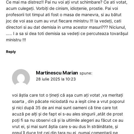
Ce mai ma distrez!! Pai nu voi ați vrut schimbare? Ce ati votat,
acum culegeți. Vorbiți de cinism, idioțenie, prostie. Pai voi
profesorii tot timpul ati fost o masa de manevra, si au bătut
joc de voi asa cum au vrut fiecare ministru !!! Ia vedeți, cati
directori si au dat demisia in urma acestor masuri??? Niciunul,
….. I a sa si dea toti demisia sa vedeți ce percuteaza tovarășul
ministru !!!
Reply
Martinescu Marian
spune:
28 iulie 2025 la 10:23
voi ăștia care tot o țineți că așa cum ați votat ,va meritați
soarta , din păcate niciodată nu a ieșit cine a vrut poporul
și nici după 35 de ani mai sunt oameni că tine care tot
acuză pe alți și de fapt ei s-au ales singurii ,atât de prost
poți fi sa nu observi că și la ultimile alegeri au făcut ce au
vrut ei, și mai sunt ăștia care s-au dus în străinătate, și
greul îl duce tot cei din tara nu ei ,numai comentarii pe