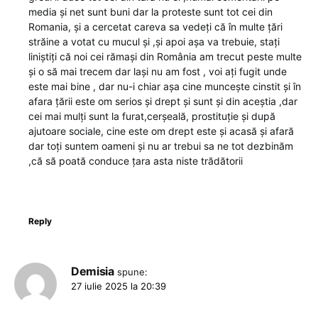
media și net sunt buni dar la proteste sunt tot cei din
Romania, și a cercetat careva sa vedeți că în multe țări
străine a votat cu mucul și ,și apoi așa va trebuie, stați
liniștiți că noi cei rămași din România am trecut peste multe
și o să mai trecem dar lași nu am fost , voi ați fugit unde
este mai bine , dar nu-i chiar așa cine muncește cinstit și în
afara țării este om serios și drept și sunt și din aceștia ,dar
cei mai mulți sunt la furat,cerșeală, prostituție și după
ajutoare sociale, cine este om drept este și acasă și afară
dar toți suntem oameni și nu ar trebui sa ne tot dezbinăm
,că să poată conduce țara asta niste trădătorii
Reply
Demisia
spune:
27 iulie 2025 la 20:39