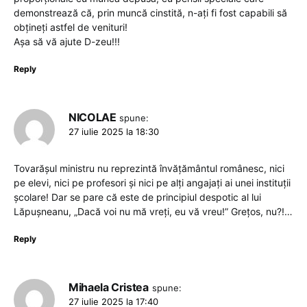
demonstrează că, prin muncă cinstită, n-ați fi fost capabili să
obțineți astfel de venituri!
Așa să vă ajute D-zeu!!!
Reply
NICOLAE
spune:
27 iulie 2025 la 18:30
Tovarășul ministru nu reprezintă învățământul românesc, nici
pe elevi, nici pe profesori și nici pe alți angajați ai unei instituții
școlare! Dar se pare că este de principiul despotic al lui
Lăpușneanu, „Dacă voi nu mă vreți, eu vă vreu!” Grețos, nu?!…
Reply
Mihaela Cristea
spune:
27 iulie 2025 la 17:40