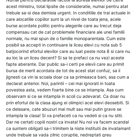
acest ministru, total lipsite de consideratie, numai pentru atat
trebuie sa-si dea demisia urgent. In conditiile de trai actuale in
care alocatiile copiilor sunt la un nivel de toata jena, acele
burse acordate politic pentru alegerile care au trecut deja
compensau cat de cat problemele financiare ale unei familii
normale, nu mai spun de o familie monoparentala. Cum este
posibil sa accepti in continuare la liceu elevi cu nota sub 5
batjocorind efortul elevilor care au luat peste nota 8 si care nu
au loc la un liceu decent? Si sa te prefaci ca nu vezi aceste
fapte aberante. Dar public sa-i certi pe elevii care au primit
bursa de merit acordata de tot de acest stat confuz, sa ii
jignesti ca vin la scoala doar ca sa primeasca bani, asa cum a
declarat anterior. Noi, parintii – cei mai ignorati in toata
povestea asta, vedem foarte bine ce se intampla. Asa cum
observam si ce se intampla in scoli cu adevarat. Ca doar nu
prin efortul de la clasa ajung ei olimpici acei elevi deosebiti. Si
ce delasare, cate abuzuri mai mult sau mai putin grave se
intampla la clasa! Si va prefaceti ca nu vedeti si ca nu stiti.
Dar ne certati copiii nostri ca invata! Nu noi va facem scandal
ca suntem obligati sa-i trimitem la niste institutii de invatamant
unde trebuie sa vada zilnic coruptie, nedreptati greu