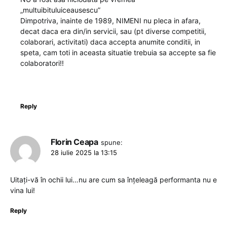
„multuibituluiceausescu”
Dimpotriva, inainte de 1989, NIMENI nu pleca in afara,
decat daca era din/in servicii, sau (pt diverse competitii,
colaborari, activitati) daca accepta anumite conditii, in
speta, cam toti in aceasta situatie trebuia sa accepte sa fie
colaboratori!!
Reply
Florin Ceapa
spune:
28 iulie 2025 la 13:15
Uitați-vă în ochii lui…nu are cum sa înțeleagă performanta nu e
vina lui!
Reply