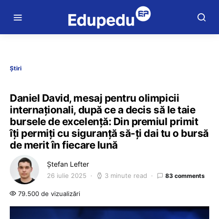
Știri
Daniel David, mesaj pentru olimpicii
internaționali, după ce a decis să le taie
bursele de excelență: Din premiul primit
îți permiți cu siguranță să-ți dai tu o bursă
de merit în fiecare lună
Ștefan Lefter
26 iulie 2025
3 minute read
83 comments
79.500 de vizualizări