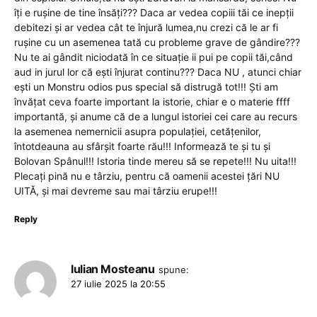
îți e rușine de tine însăți??? Daca ar vedea copiii tăi ce inepții
debitezi și ar vedea cât te înjură lumea,nu crezi că le ar fi
rușine cu un asemenea tată cu probleme grave de gândire???
Nu te ai gândit niciodată în ce situație ii pui pe copii tăi,când
aud in jurul lor că ești înjurat continu??? Daca NU , atunci chiar
ești un Monstru odios pus special să distrugă tot!!! Ști am
învățat ceva foarte important la istorie, chiar e o materie ffff
importantă, și anume că de a lungul istoriei cei care au recurs
la asemenea nemernicii asupra populației, cetățenilor,
întotdeauna au sfârșit foarte rău!!! Informează te și tu și
Bolovan Spânul!!! Istoria tinde mereu să se repete!!! Nu uita!!!
Plecați pină nu e târziu, pentru că oamenii acestei țări NU
UITĂ, și mai devreme sau mai târziu erupe!!!
Reply
Iulian Mosteanu
spune:
27 iulie 2025 la 20:55