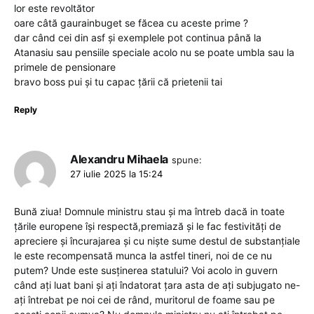
lor este revoltător
oare câtă gaurainbuget se făcea cu aceste prime ?
dar când cei din asf și exemplele pot continua până la
Atanasiu sau pensiile speciale acolo nu se poate umbla sau la
primele de pensionare
bravo boss pui și tu capac țării că prietenii tai
Reply
Alexandru Mihaela
spune:
27 iulie 2025 la 15:24
Bună ziua! Domnule ministru stau și ma întreb dacă in toate
țările europene își respectă,premiază și le fac festivități de
apreciere și încurajarea și cu niște sume destul de substanțiale
le este recompensată munca la astfel tineri, noi de ce nu
putem? Unde este susținerea statului? Voi acolo in guvern
când ați luat bani și ați îndatorat țara asta de ați subjugato ne-
ați întrebat pe noi cei de rând, muritorul de foame sau pe