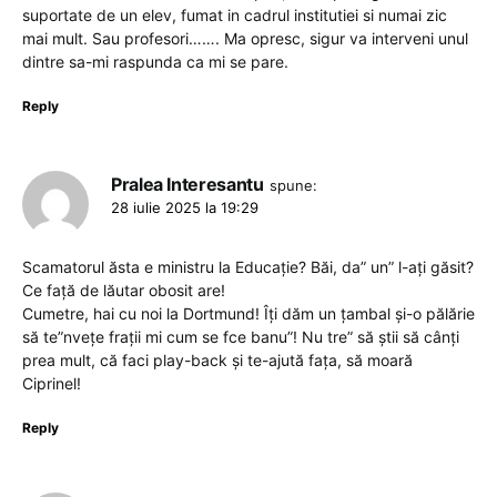
suportate de un elev, fumat in cadrul institutiei si numai zic
mai mult. Sau profesori……. Ma opresc, sigur va interveni unul
dintre sa-mi raspunda ca mi se pare.
Reply
Pralea Interesantu
spune:
28 iulie 2025 la 19:29
Scamatorul ăsta e ministru la Educație? Băi, da” un” l-ați găsit?
Ce față de lăutar obosit are!
Cumetre, hai cu noi la Dortmund! Îți dăm un țambal și-o pălărie
să te”nvețe frații mi cum se fce banu”! Nu tre” să știi să cânți
prea mult, că faci play-back și te-ajută fața, să moară
Ciprinel!
Reply