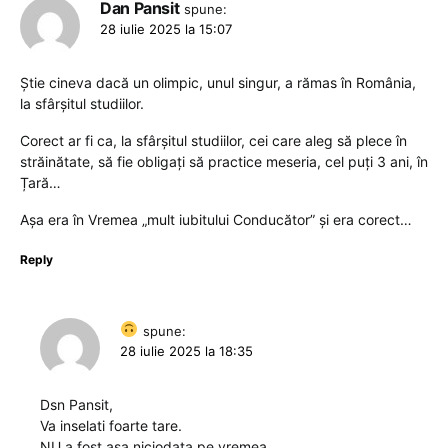
Dan Pansit
spune:
28 iulie 2025 la 15:07
Știe cineva dacă un olimpic, unul singur, a rămas în România,
la sfârșitul studiilor.
Corect ar fi ca, la sfârșitul studiilor, cei care aleg să plece în
străinătate, să fie obligați să practice meseria, cel puți 3 ani, în
Țară…
Așa era în Vremea „mult iubitului Conducător” și era corect…
Reply
spune:
28 iulie 2025 la 18:35
Dsn Pansit,
Va inselati foarte tare.
NU a fost asa niciodata pe vremea