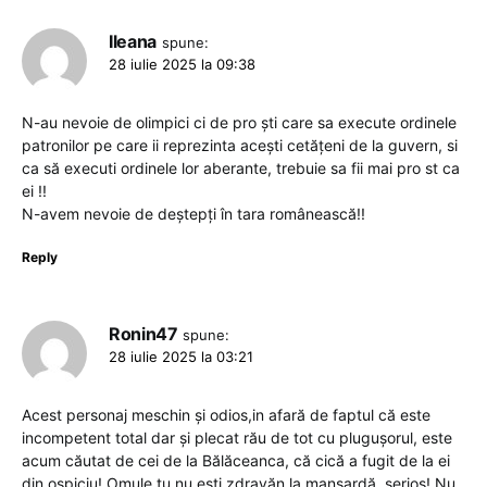
Ileana
spune:
28 iulie 2025 la 09:38
N-au nevoie de olimpici ci de pro ști care sa execute ordinele
patronilor pe care ii reprezinta acești cetățeni de la guvern, si
ca să executi ordinele lor aberante, trebuie sa fii mai pro st ca
ei !!
N-avem nevoie de deștepți în tara românească!!
Reply
Ronin47
spune:
28 iulie 2025 la 03:21
Acest personaj meschin și odios,in afară de faptul că este
incompetent total dar și plecat rău de tot cu plugușorul, este
acum căutat de cei de la Bălăceanca, că cică a fugit de la ei
din ospiciu! Omule,tu nu ești zdravăn la mansardă, serios! Nu