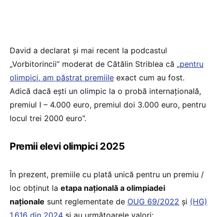
David a declarat și mai recent la podcastul
„Vorbitorincii” moderat de Cătălin Striblea că „
pentru
olimpici, am păstrat premiile
exact cum au fost.
Adică dacă ești un olimpic la o probă internațională,
premiul I – 4.000 euro, premiul doi 3.000 euro, pentru
locul trei 2000 euro”.
Premii elevi olimpici 2025
În prezent, premiile cu plată unică pentru un premiu /
loc obținut la
etapa națională a olimpiadei
naționale
sunt reglementate de
OUG 69/2022
și
(HG)
1.616 din 2024
și au următoarele valori: