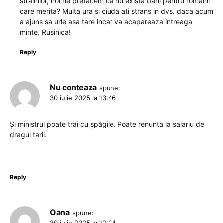
strainilor, noi ne prefacem ca nu exista bani pentru romanii
care merita? Multa ura si ciuda ati strans in dvs. daca acum
a ajuns sa urle asa tare incat va acapareaza intreaga
minte. Rusinica!
Reply
Nu conteaza
spune:
30 iulie 2025 la 13:46
Și ministrul poate trai cu șpăgile. Poate renunta la salariu de
dragul tarii.
Reply
Oana
spune:
30 iulie 2025 la 12:24