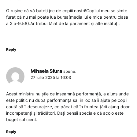
O rușine că vă bateți joc de copiii noștri!Copilul meu se simte
furat că nu mai poate lua bursa(media lui e mica pentru clasa
a X a-9.58).Ar trebui tăiat de la parlament și alte instituții.
Reply
Mihaela Sfura
spune:
27 iulie 2025 la 16:03
Acest ministru nu știe ce înseamnă performanță, a ajuns unde
este politic nu după performanța sa, in loc sa îi ajute pe copii
caută să îi descurajeze, ce păcat că în fruntea țării ajung doar
incompetenți și trădători. Dați pensii speciale că acolo este
buget suficient.
Reply