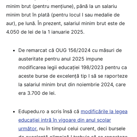
minim brut (pentru mențiune), până la un salariu
minim brut în plată (pentru locul I sau medalie de
aur), pe lună. În prezent, salariul minim brut este de
4.050 de lei de la 1 ianuarie 2025.
De remarcat că OUG 156/2024 cu măsuri de
austeritate pentru anul 2025 impune
modificarea legii educației 198/2023 pentru ca
aceste burse de excelență tip I să se raporteze
la salariul minim brut din noiembrie 2024, care
era 3.700 de lei.
Edupedu.ro a scris însă că
modificările la legea
educației intră în vigoare din anul școlar
următor
, nu în timpul celui curent, deci bursele
de excelență olimpică I trebuie să se raporteze