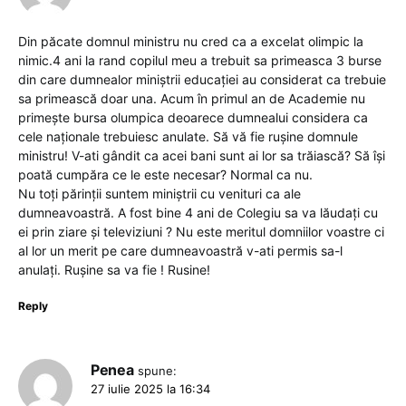
Din păcate domnul ministru nu cred ca a excelat olimpic la
nimic.4 ani la rand copilul meu a trebuit sa primeasca 3 burse
din care dumnealor miniștrii educației au considerat ca trebuie
sa primească doar una. Acum în primul an de Academie nu
primește bursa olumpica deoarece dumnealui considera ca
cele naționale trebuiesc anulate. Să vă fie rușine domnule
ministru! V-ati gândit ca acei bani sunt ai lor sa trăiască? Să își
poată cumpăra ce le este necesar? Normal ca nu.
Nu toți părinții suntem miniștrii cu venituri ca ale
dumneavoastră. A fost bine 4 ani de Colegiu sa va lăudați cu
ei prin ziare și televiziuni ? Nu este meritul domniilor voastre ci
al lor un merit pe care dumneavoastră v-ati permis sa-l
anulați. Rușine sa va fie ! Rusine!
Reply
Penea
spune:
27 iulie 2025 la 16:34