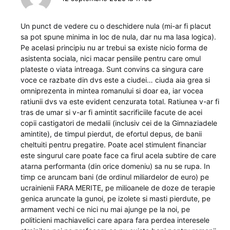
Un punct de vedere cu o deschidere nula (mi-ar fi placut
sa pot spune minima in loc de nula, dar nu ma lasa logica).
Pe acelasi principiu nu ar trebui sa existe nicio forma de
asistenta sociala, nici macar pensiile pentru care omul
plateste o viata intreaga. Sunt convins ca singura care
voce ce razbate din dvs este a ciudei… ciuda aia grea si
omniprezenta in mintea romanului si doar ea, iar vocea
ratiunii dvs va este evident cenzurata total. Ratiunea v-ar fi
tras de umar si v-ar fi amintit sacrificiile facute de acei
copii castigatori de medalii (inclusiv cei de la Gimnaziadele
amintite), de timpul pierdut, de efortul depus, de banii
cheltuiti pentru pregatire. Poate acel stimulent financiar
este singurul care poate face ca firul acela subtire de care
atarna performanta (din orice domeniu) sa nu se rupa. In
timp ce aruncam bani (de ordinul miliardelor de euro) pe
ucrainienii FARA MERITE, pe milioanele de doze de terapie
genica aruncate la gunoi, pe izolete si masti pierdute, pe
armament vechi ce nici nu mai ajunge pe la noi, pe
politicieni machiavelici care apara fara perdea interesele