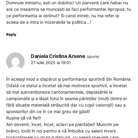
Domnule ministru, esti un dobitoc! Un parvenit care habar nu
are ce inseamna sa muncesti sa faci performanta! Apropos: tu
ce performanta ai obtinut? Si cand intreb, nu ma refer la
aceea de a intra in mizerabila ta politica…!
Reply
Daniela Cristina Arsene
spune:
27 iulie 2025 la 19:01
În același mod a dispărut și performanța sportivă din România.
Odată ce statul a încetat să mai motiveze sportivii, a încetat
să mai subvenționeze cantonamentele, deplasările la
campionate și a lăsat totul în seama părinților (mulți dintre ei
fără situație materială strălucită dar cu copii valoroși!) sau a
sponsorilor din ce în ce mai greu de găsit!
Rușine să vă fie!!!
Am devenit, încet, încet, sclavi pe plantație!! Muncim pe
brânci, loviți în noi pentru a vă îmbuiba cu salarii invers
proporționale cu munca depusă, cu pensii speciale care