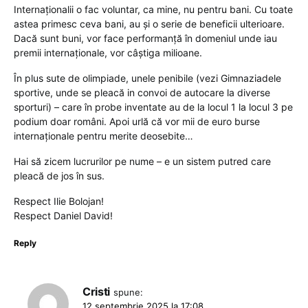
Internaționalii o fac voluntar, ca mine, nu pentru bani. Cu toate
astea primesc ceva bani, au și o serie de beneficii ulterioare.
Dacă sunt buni, vor face performanță în domeniul unde iau
premii internaționale, vor câștiga milioane.
În plus sute de olimpiade, unele penibile (vezi Gimnaziadele
sportive, unde se pleacă in convoi de autocare la diverse
sporturi) – care în probe inventate au de la locul 1 la locul 3 pe
podium doar români. Apoi urlă că vor mii de euro burse
internaționale pentru merite deosebite…
Hai să zicem lucrurilor pe nume – e un sistem putred care
pleacă de jos în sus.
Respect Ilie Bolojan!
Respect Daniel David!
Reply
Cristi
spune:
12 septembrie 2025 la 17:08