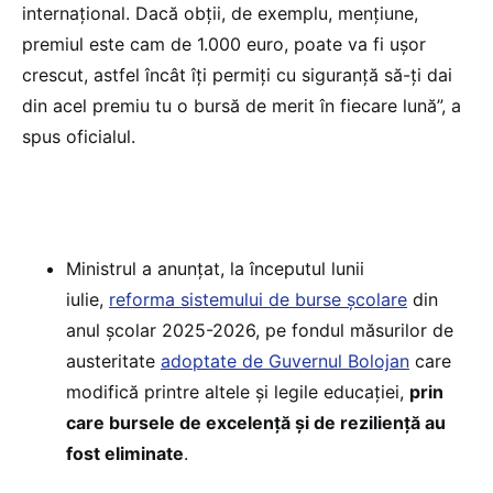
internațional. Dacă obții, de exemplu, mențiune,
premiul este cam de 1.000 euro, poate va fi ușor
crescut, astfel încât îți permiți cu siguranță să-ți dai
din acel premiu tu o bursă de merit în fiecare lună”, a
spus oficialul.
Ministrul a anunțat, la începutul lunii
iulie,
reforma sistemului de burse școlare
din
anul școlar 2025-2026, pe fondul măsurilor de
austeritate
adoptate de Guvernul Bolojan
care
modifică printre altele și legile educației,
prin
care bursele de excelență și de reziliență au
fost eliminate
.