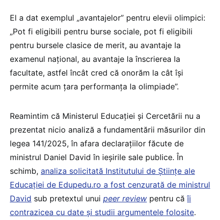
El a dat exemplul „avantajelor” pentru elevii olimpici:
„Pot fi eligibili pentru burse sociale, pot fi eligibili
pentru bursele clasice de merit, au avantaje la
examenul național, au avantaje la înscrierea la
facultate, astfel încât cred că onorăm la cât își
permite acum țara performanța la olimpiade”.
Reamintim că Ministerul Educației și Cercetării nu a
prezentat nicio analiză a fundamentării măsurilor din
legea 141/2025, în afara declarațiilor făcute de
ministrul Daniel David în ieșirile sale publice. În
schimb,
analiza solicitată Institutului de Științe ale
Educației de Edupedu.ro a fost cenzurată de ministrul
David
sub pretextul unui
peer review
pentru că
îi
contrazicea cu date și studii argumentele folosite
.