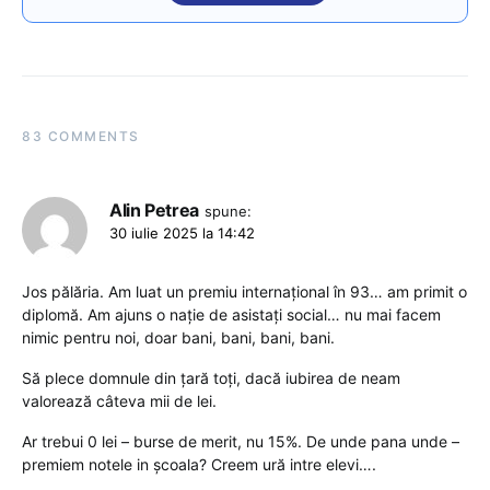
83 COMMENTS
Alin Petrea
spune:
30 iulie 2025 la 14:42
Jos pălăria. Am luat un premiu internațional în 93… am primit o
diplomă. Am ajuns o nație de asistați social… nu mai facem
nimic pentru noi, doar bani, bani, bani, bani.
Să plece domnule din țară toți, dacă iubirea de neam
valorează câteva mii de lei.
Ar trebui 0 lei – burse de merit, nu 15%. De unde pana unde –
premiem notele in școala? Creem ură intre elevi….