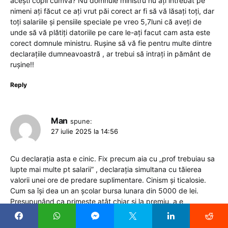
acești copii cumva? Nu domnule ministru nu ați întrebat pe
nimeni ați făcut ce ați vrut păi corect ar fi să vă lăsați toți, dar
toți salariile și pensiile speciale pe vreo 5,7luni că aveți de
unde să vă plătiți datoriile pe care le-ați facut cam asta este
corect domnule ministru. Rușine să vă fie pentru multe dintre
declarațiile dumneavoastră , ar trebui să intrați in pământ de
rușine!!
Reply
Man
spune:
27 iulie 2025 la 14:56
Cu declarația asta e cinic. Fix precum aia cu „prof trebuiau sa
lupte mai multe pt salarii” , declarația simultana cu tăierea
valorii unei ore de predare suplimentare. Cinism și ticalosie.
Cum sa își dea un an școlar bursa lunara din 5000 de lei.
Presupunând ca primește atât chiar și la premiu, a e
îndoielnică treaba.