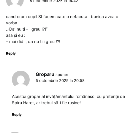
5 octombrie 2025 la 14:42
cand eram copil SI facem cate o nefacuta , bunica avea o
vorba :
„-Da’ nu ti – i greu !?!”
asa și eu :
– mai didi , da nu ti i greu !?!
Reply
Groparu
spune:
5 octombrie 2025 la 20:58
Acestui gropar al învățământului românesc, cu pretenții de
Spiru Haret, ar trebui să-i fie rușine!
Reply