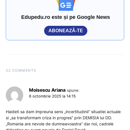
Edupedu.ro este și pe Google News
ABONEAZĂ-TE
22 COMMENTS
Moisescu Ariana
spune:
6 octombrie 2025 la 14:15
Haideti sa dam impreuna sens „incertitudinii” situatiei actuale
si „sa transformam criza in progres” prin DEMISIA lui DD.
„Romania are nevoie de dumneavoastra” dar noi, cadrele
didactice nu avem nevoie de Daniel David.