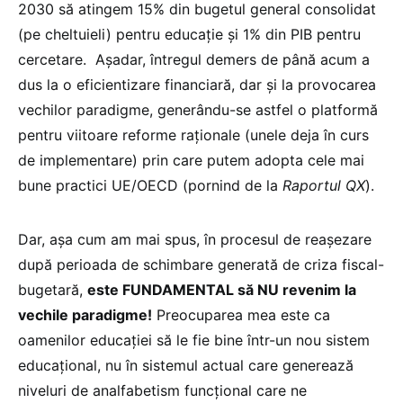
2030 să atingem 15% din bugetul general consolidat
(pe cheltuieli) pentru educație și 1% din PIB pentru
cercetare. Așadar, întregul demers de până acum a
dus la o eficientizare financiară, dar și la provocarea
vechilor paradigme, generându-se astfel o platformă
pentru viitoare reforme raționale (unele deja în curs
de implementare) prin care putem adopta cele mai
bune practici UE/OECD (pornind de la
Raportul QX
).
Dar, așa cum am mai spus, în procesul de reașezare
după perioada de schimbare generată de criza fiscal-
bugetară,
este FUNDAMENTAL să NU revenim la
vechile paradigme!
Preocuparea mea este ca
oamenilor educației să le fie bine într-un nou sistem
educațional, nu în sistemul actual care generează
niveluri de analfabetism funcțional care ne