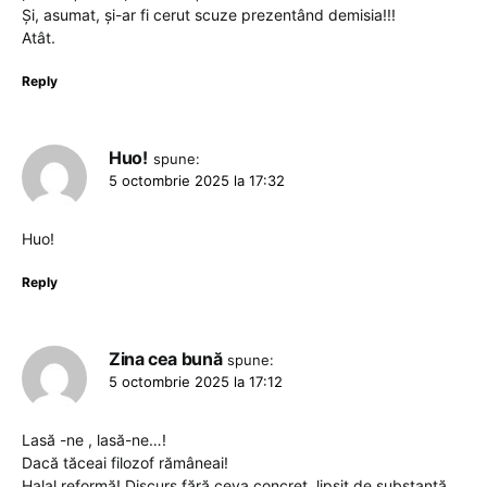
Şi, asumat, şi-ar fi cerut scuze prezentând demisia!!!
Atât.
Reply
Huo!
spune:
5 octombrie 2025 la 17:32
Huo!
Reply
Zina cea bună
spune:
5 octombrie 2025 la 17:12
Lasă -ne , lasă-ne…!
Dacă tăceai filozof rămâneai!
Halal reformă! Discurs fără ceva concret, lipsit de substanță…