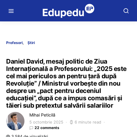
Profesori
Știri
Daniel David, mesaj politic de Ziua
Internațională a Profesorului: „2025 este
cel mai periculos an pentru țară după
Revoluție” / Ministrul vorbește din nou
despre un „pact pentru deceniul
educației”, după ce a impus comasări și
tăieri sub pretextul salvării salariilor
Mihai Peticilă
5 octombrie 2025
6 minute read
22 comments
3.584 de vizualizări