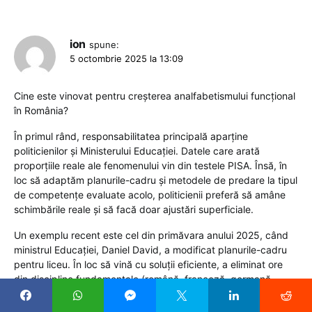
ion
spune:
5 octombrie 2025 la 13:09
Cine este vinovat pentru creșterea analfabetismului funcțional
în România?
În primul rând, responsabilitatea principală aparține
politicienilor și Ministerului Educației. Datele care arată
proporțiile reale ale fenomenului vin din testele PISA. Însă, în
loc să adaptăm planurile-cadru și metodele de predare la tipul
de competențe evaluate acolo, politicienii preferă să amâne
schimbările reale și să facă doar ajustări superficiale.
Un exemplu recent este cel din primăvara anului 2025, când
ministrul Educației, Daniel David, a modificat planurile-cadru
pentru liceu. În loc să vină cu soluții eficiente, a eliminat ore
din discipline fundamentale (română, franceză, germană,
economie, istorie, geografie) și a introdus materii fără impact
real asupra competențelor de bază: desen, muzică, teatru,