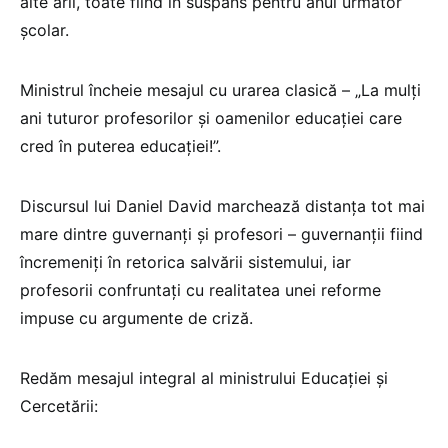
alte arii, toate fiind în suspans pentru anul următor
școlar.
Ministrul încheie mesajul cu urarea clasică – „La mulți
ani tuturor profesorilor și oamenilor educației care
cred în puterea educației!”.
Discursul lui Daniel David marchează distanța tot mai
mare dintre guvernanți și profesori – guvernanții fiind
încremeniți în retorica salvării sistemului, iar
profesorii confruntați cu realitatea unei reforme
impuse cu argumente de criză.
Redăm mesajul integral al ministrului Educației și
Cercetării: