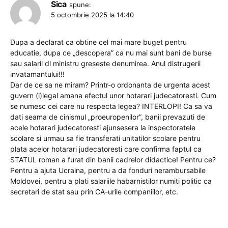
Sica
spune:
5 octombrie 2025 la 14:40
Dupa a declarat ca obtine cel mai mare buget pentru
educatie, dupa ce „descopera” ca nu mai sunt bani de burse
sau salarii dl ministru greseste denumirea. Anul distrugerii
invatamantului!!!
Dar de ce sa ne miram? Printr-o ordonanta de urgenta acest
guvern (i)legal amana efectul unor hotarari judecatoresti. Cum
se numesc cei care nu respecta legea? INTERLOPI! Ca sa va
dati seama de cinismul „proeuropenilor”, banii prevazuti de
acele hotarari judecatoresti ajunsesera la inspectoratele
scolare si urmau sa fie transferati unitatilor scolare pentru
plata acelor hotarari judecatoresti care confirma faptul ca
STATUL roman a furat din banii cadrelor didactice! Pentru ce?
Pentru a ajuta Ucraina, pentru a da fonduri nerambursabile
Moldovei, pentru a plati salariile habarnistilor numiti politic ca
secretari de stat sau prin CA-urile companiilor, etc.