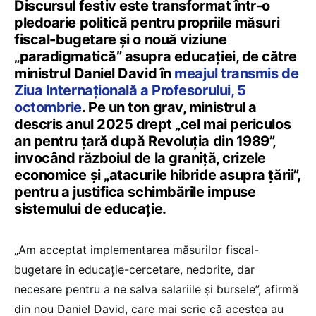
Discursul festiv este transformat într-o
pledoarie politică pentru propriile măsuri
fiscal-bugetare și o nouă viziune
„paradigmatică” asupra educației, de către
ministrul Daniel David în
meajul transmis de
Ziua Internațională a Profesorului, 5
octombrie
. Pe un ton grav, ministrul a
descris anul 2025 drept „cel mai periculos
an pentru țară după Revoluția din 1989”,
invocând războiul de la graniță, crizele
economice și „atacurile hibride asupra țării”,
pentru a justifica schimbările impuse
sistemului de educație.
„Am acceptat implementarea măsurilor fiscal-
bugetare în educație-cercetare, nedorite, dar
necesare pentru a ne salva salariile și bursele”, afirmă
din nou Daniel David, care mai scrie că acestea au