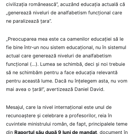
civilizația românească”, acuzând educația actuală că
„generează niveluri de analfabetism funcțional care
ne paralizează țara”.
„Preocuparea mea este ca oamenilor educației să le
fie bine într-un nou sistem educațional, nu în sistemul
actual care generează niveluri de analfabetism
funcțional (…). Lumea se schimbă, deci și noi trebuie
să ne schimbăm pentru a face educația relevantă
pentru această lume. Dacă nu înțelegem asta, nu vom
mai avea o țară!”, avertizează Daniel David.
Mesajul, care la nivel internațional este unul de
recunoaștere și celebrare a profesorilor, reia în
cuvintele ministrului român, de fapt, principalele teme
din
Raportul său după 9 luni de mandat
, document în