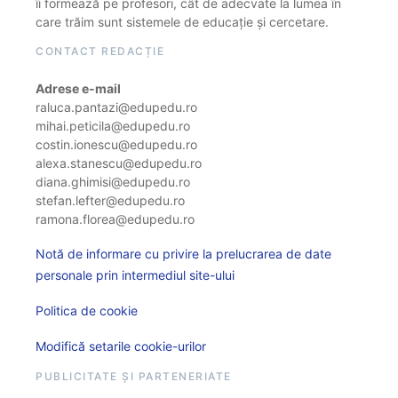
îi formează pe profesori, cât de adecvate la lumea în
care trăim sunt sistemele de educație și cercetare.
CONTACT REDACȚIE
Adrese e-mail
raluca.pantazi@edupedu.ro
mihai.peticila@edupedu.ro
costin.ionescu@edupedu.ro
alexa.stanescu@edupedu.ro
diana.ghimisi@edupedu.ro
stefan.lefter@edupedu.ro
ramona.florea@edupedu.ro
Notă de informare cu privire la prelucrarea de date
personale prin intermediul site-ului
Politica de cookie
Modifică setarile cookie-urilor
PUBLICITATE ȘI PARTENERIATE