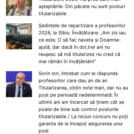
așteptările. Din păcate nu sunt posturi
titularizabile
Ședințele de repartizare a profesorilor
2026, la Sibiu. Învățătoare: „Am zis iau
ce este. O să fac naveta și Doamne-
ajută, dar dacă în doi,trei ani nu
reușesc să mă titularizez nu cred că
mai rămân în învățământ”
Sorin Ion, întrebat cum le răspunde
profesorilor care dau an de an
Titularizarea, obțin note mari, dar nu au
post pe perioadă nedeterminată: În
ultimii ani am încercat să ținem cât se
poate de bine sub control posturile
titularizabile / La niciun concurs nu poți
garanta de la început asigurarea unui
post