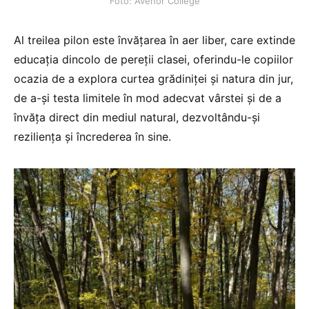
Foto: Avenor College
Al treilea pilon este învățarea în aer liber, care extinde
educația dincolo de pereții clasei, oferindu-le copiilor
ocazia de a explora curtea grădiniței și natura din jur,
de a-și testa limitele în mod adecvat vârstei și de a
învăța direct din mediul natural, dezvoltându-și
reziliența și încrederea în sine.