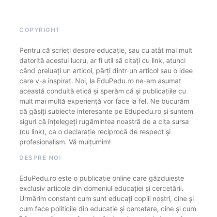
COPYRIGHT
Pentru că scrieți despre educație, sau cu atât mai mult
datorită acestui lucru, ar fi util să citați cu link, atunci
când preluați un articol, părți dintr-un articol sau o idee
care v-a inspirat. Noi, la EduPedu.ro ne-am asumat
această conduită etică și sperăm că și publicațiile cu
mult mai multă experiență vor face la fel. Ne bucurăm
că găsiți subiecte interesante pe Edupedu.ro și suntem
siguri că înțelegeți rugămintea noastră de a cita sursa
(cu link), ca o declarație reciprocă de respect și
profesionalism. Vă mulțumim!
DESPRE NOI
EduPedu.ro este o publicație online care găzduiește
exclusiv articole din domeniul educației și cercetării.
Urmărim constant cum sunt educați copiii noștri, cine și
cum face politicile din educație și cercetare, cine și cum