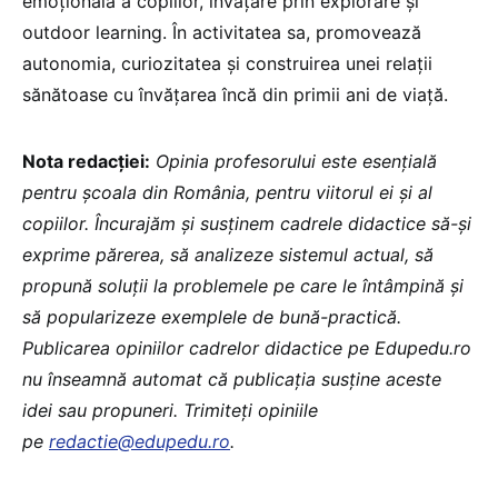
emoțională a copiilor, învățare prin explorare și
outdoor learning. În activitatea sa, promovează
autonomia, curiozitatea și construirea unei relații
sănătoase cu învățarea încă din primii ani de viață.
Nota redacției:
Opinia profesorului este esențială
pentru școala din România, pentru viitorul ei și al
copiilor. Încurajăm și susținem cadrele didactice să-și
exprime părerea, să analizeze sistemul actual, să
propună soluții la problemele pe care le întâmpină și
să popularizeze exemplele de bună-practică.
Publicarea opiniilor cadrelor didactice pe Edupedu.ro
nu înseamnă automat că publicația susține aceste
idei sau propuneri. Trimiteți opiniile
pe
redactie@edupedu.ro
.