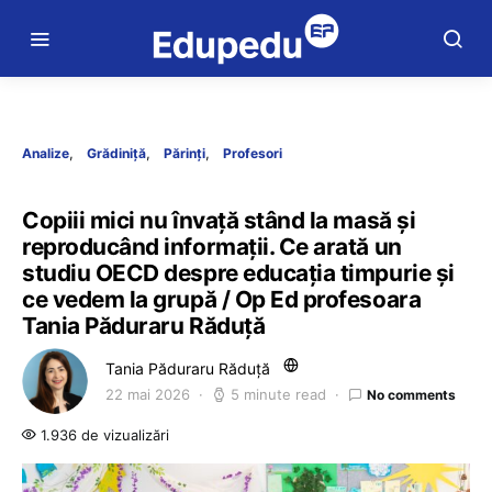
Analize
Grădiniță
Părinți
Profesori
Copiii mici nu învață stând la masă și
reproducând informații. Ce arată un
studiu OECD despre educația timpurie și
ce vedem la grupă / Op Ed profesoara
Tania Păduraru Răduță
Tania Păduraru Răduță
22 mai 2026
5 minute read
No comments
1.936 de vizualizări