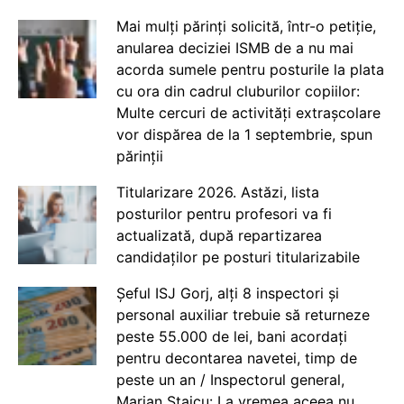
Mai mulți părinți solicită, într-o petiție,
anularea deciziei ISMB de a nu mai
acorda sumele pentru posturile la plata
cu ora din cadrul cluburilor copiilor:
Multe cercuri de activități extrașcolare
vor dispărea de la 1 septembrie, spun
părinții
Titularizare 2026. Astăzi, lista
posturilor pentru profesori va fi
actualizată, după repartizarea
candidaților pe posturi titularizabile
Șeful ISJ Gorj, alți 8 inspectori și
personal auxiliar trebuie să returneze
peste 55.000 de lei, bani acordați
pentru decontarea navetei, timp de
peste un an / Inspectorul general,
Marian Staicu: La vremea aceea nu