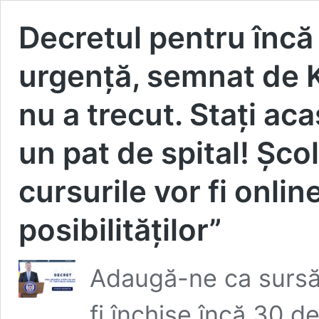
Decretul pentru încă
urgență, semnat de K
nu a trecut. Stați ac
un pat de spital! Șco
cursurile vor fi onlin
posibilităților”
Adaugă-ne ca sursă 
fi închise încă 30 d