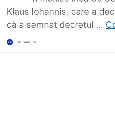
Klaus Iohannis, care a dec
că a semnat decretul …
Co
Edupedu.ro