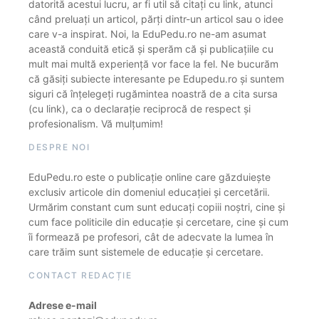
datorită acestui lucru, ar fi util să citați cu link, atunci
când preluați un articol, părți dintr-un articol sau o idee
care v-a inspirat. Noi, la EduPedu.ro ne-am asumat
această conduită etică și sperăm că și publicațiile cu
mult mai multă experiență vor face la fel. Ne bucurăm
că găsiți subiecte interesante pe Edupedu.ro și suntem
siguri că înțelegeți rugămintea noastră de a cita sursa
(cu link), ca o declarație reciprocă de respect și
profesionalism. Vă mulțumim!
DESPRE NOI
EduPedu.ro este o publicație online care găzduiește
exclusiv articole din domeniul educației și cercetării.
Urmărim constant cum sunt educați copiii noștri, cine și
cum face politicile din educație și cercetare, cine și cum
îi formează pe profesori, cât de adecvate la lumea în
care trăim sunt sistemele de educație și cercetare.
CONTACT REDACȚIE
Adrese e-mail