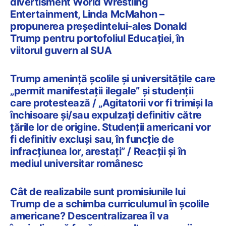
divertisment World Wrestling
Entertainment, Linda McMahon –
propunerea președintelui-ales Donald
Trump pentru portofoliul Educației, în
viitorul guvern al SUA
Trump ameninţă şcolile şi universităţile care
„permit manifestaţii ilegale” și studenții
care protestează / „Agitatorii vor fi trimişi la
închisoare şi/sau expulzaţi definitiv către
ţările lor de origine. Studenţii americani vor
fi definitiv excluşi sau, în funcţie de
infracţiunea lor, arestaţi” / Reacții și în
mediul universitar românesc
Cât de realizabile sunt promisiunile lui
Trump de a schimba curriculumul în școlile
americane? Descentralizarea îl va