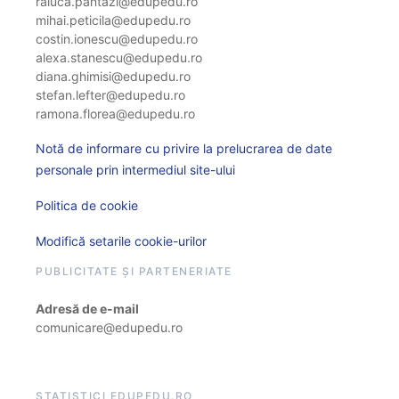
raluca.pantazi@edupedu.ro
mihai.peticila@edupedu.ro
costin.ionescu@edupedu.ro
alexa.stanescu@edupedu.ro
diana.ghimisi@edupedu.ro
stefan.lefter@edupedu.ro
ramona.florea@edupedu.ro
Notă de informare cu privire la prelucrarea de date
personale prin intermediul site-ului
Politica de cookie
Modifică setarile cookie-urilor
PUBLICITATE ȘI PARTENERIATE
Adresă de e-mail
comunicare@edupedu.ro
STATISTICI EDUPEDU.RO