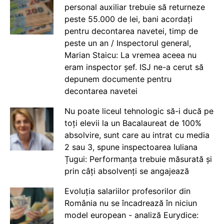
personal auxiliar trebuie să returneze
peste 55.000 de lei, bani acordați
pentru decontarea navetei, timp de
peste un an / Inspectorul general,
Marian Staicu: La vremea aceea nu
eram inspector șef. ISJ ne-a cerut să
depunem documente pentru
decontarea navetei
Nu poate liceul tehnologic să-i ducă pe
toți elevii la un Bacalaureat de 100%
absolvire, sunt care au intrat cu media
2 sau 3, spune inspectoarea Iuliana
Țugui: Performanța trebuie măsurată și
prin câți absolvenți se angajează
Evoluția salariilor profesorilor din
România nu se încadrează în niciun
model european - analiză Eurydice: