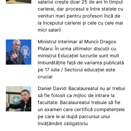
salariul crește doar 25 de ani în timpul
carierei, dar procesul e între statele cu
venituri mari pentru profesori încă de
la începutul carierei și cele cu cele mai
mici salarii
Ministrul interimar al Muncii Dragos
Pîslaru: În urma ultimelor discuții cu
ministrul Educației lucrurile sunt mult
îmbunătățite față de varianta publicată
pe 17 iulie / Sectorul educației este
crucial
Daniel David: Bacalaureatul nu ar trebui
să fie folosit ca mijloc de intrare la
facultate. Bacalaureatul trebuie să fie
un examen care certifică competențele
pe care le ai după parcursul unui
învățământ obligatoriu