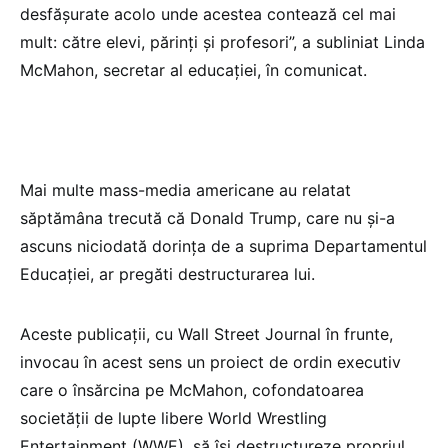
desfăşurate acolo unde acestea contează cel mai
mult: către elevi, părinţi şi profesori”, a subliniat Linda
McMahon, secretar al educaţiei, în comunicat.
Mai multe mass-media americane au relatat
săptămâna trecută că Donald Trump, care nu şi-a
ascuns niciodată dorinţa de a suprima Departamentul
Educaţiei, ar pregăti destructurarea lui.
Aceste publicaţii, cu Wall Street Journal în frunte,
invocau în acest sens un proiect de ordin executiv
care o însărcina pe McMahon, cofondatoarea
societăţii de lupte libere World Wrestling
Entertainment (WWE), să îşi destructureze propriul