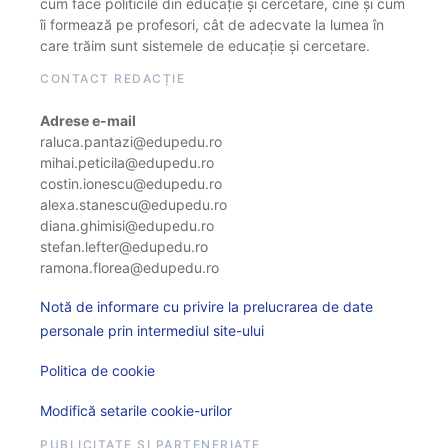
cum face politicile din educație și cercetare, cine și cum
îi formează pe profesori, cât de adecvate la lumea în
care trăim sunt sistemele de educație și cercetare.
CONTACT REDACȚIE
Adrese e-mail
raluca.pantazi@edupedu.ro
mihai.peticila@edupedu.ro
costin.ionescu@edupedu.ro
alexa.stanescu@edupedu.ro
diana.ghimisi@edupedu.ro
stefan.lefter@edupedu.ro
ramona.florea@edupedu.ro
Notă de informare cu privire la prelucrarea de date
personale prin intermediul site-ului
Politica de cookie
Modifică setarile cookie-urilor
PUBLICITATE ȘI PARTENERIATE