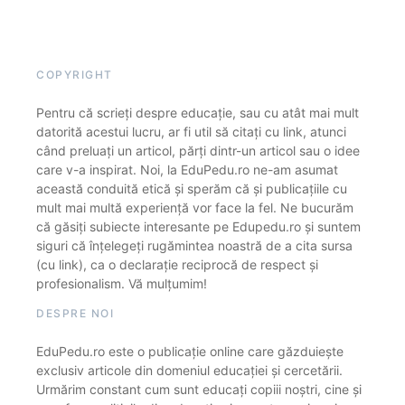
COPYRIGHT
Pentru că scrieți despre educație, sau cu atât mai mult
datorită acestui lucru, ar fi util să citați cu link, atunci
când preluați un articol, părți dintr-un articol sau o idee
care v-a inspirat. Noi, la EduPedu.ro ne-am asumat
această conduită etică și sperăm că și publicațiile cu
mult mai multă experiență vor face la fel. Ne bucurăm
că găsiți subiecte interesante pe Edupedu.ro și suntem
siguri că înțelegeți rugămintea noastră de a cita sursa
(cu link), ca o declarație reciprocă de respect și
profesionalism. Vă mulțumim!
DESPRE NOI
EduPedu.ro este o publicație online care găzduiește
exclusiv articole din domeniul educației și cercetării.
Urmărim constant cum sunt educați copiii noștri, cine și