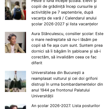
Peste o lună începe școala. Elevii și
copiii de grădiniță încep cursurile și
activitățile pe 7 septembrie, după
vacanța de vară / Calendarul anului
școlar 2026-2027 și lista vacanțelor
Aura Stănculescu, consilier școlar: Este
o mare nedreptate să nu-i lăsăm pe
copii să fie așa cum sunt. Suntem prea
dornici să îi băgăm în șabloane și să-i
corectăm, să invalidăm ceea ce fac
diferit
Universitatea din București a
reamplasat vulturul și cei doi grifoni
distruși în urma bombardamentelor din
anul 1944 pe frontonul Palatului
Universității
An școlar 2026-2027. Lista posturilor