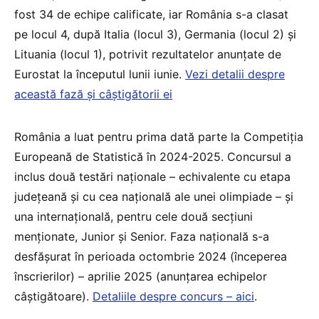
fost 34 de echipe calificate, iar România s-a clasat
pe locul 4, după Italia (locul 3), Germania (locul 2) și
Lituania (locul 1), potrivit rezultatelor anunțate de
Eurostat la începutul lunii iunie.
Vezi detalii despre
această fază și câștigătorii ei
România a luat pentru prima dată parte la Competiția
Europeană de Statistică în 2024-2025. Concursul a
inclus două testări naționale – echivalente cu etapa
județeană și cu cea națională ale unei olimpiade – și
una internațională, pentru cele două secțiuni
menționate, Junior și Senior. Faza națională s-a
desfășurat în perioada octombrie 2024 (începerea
înscrierilor) – aprilie 2025 (anunțarea echipelor
câștigătoare).
Detaliile despre concurs – aici
.