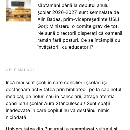
săptămâni până la debutul anului
școlar 2026-2027, sunt semnalate de
Alin Badea, prim-vicepreședinte USLI
Gorj: Ministerul o comite grav de tot.
Ne sună directorii disperați că oamenii
rămân fără posturi. Ce se întâmplă cu
învățătorii, cu educatorii?
CELE MAI NOI
Încă mai sunt școli în care consilierii școlari își
desfășoară activitatea prin biblioteci, pe la cabinetul
medical, pe holuri sau în cancelarii, atrage atenția
consilierul școlar Aura Stănculescu / Sunt spații
inadecvate în care copilul nu va destăinui nimic
niciodată
Universitatea din București a reamplasat vulturul și