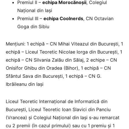
Premiul II –
echipa Morocănoșii
, Colegiul
Național din Iași
Premiul III –
echipa Coolnerds
, CN Octavian
Goga din Sibiu
Mențiuni: 1 echipă – CN Mihai Viteazul din București, 1
echipă – Liceul Teoretic Nicolae Iorga din București, 1
echipă – CN Silvania Zalău din Sălaj, 2 echipe – CN
Onisifor Ghibu din Oradea (Bihor), 1 echipă – CN
Sfântul Sava din București, 1 echipă – CN G.
Ibrăileanu din Iași
Liceul Teoretic Internațional de Informatică din
București, Liceul Teoretic Ioan Slavici din Panciu
(Vrancea) și Colegiul Național din Iași s-au remarcat
cu 2 premii (în cazul primului) sau cu 1 premiu și 1