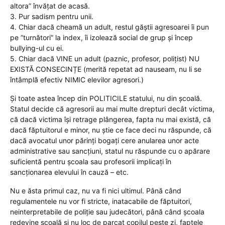
altora” învățat de acasă.
3. Pur sadism pentru unii.
4. Chiar dacă cheamă un adult, restul găștii agresoarei îi pun
pe ”turnători” la index, îi izolează social de grup și încep
bullying-ul cu ei.
5. Chiar dacă VINE un adult (paznic, profesor, polițist) NU
EXISTĂ CONSECINȚE (merită repetat ad nauseam, nu li se
întâmplă efectiv NIMIC elevilor agresori.)
Și toate astea încep din POLITICILE statului, nu din școală.
Statul decide că agresorii au mai multe drepturi decât victima,
că dacă victima își retrage plângerea, fapta nu mai există, că
dacă făptuitorul e minor, nu știe ce face deci nu răspunde, că
dacă avocatul unor părinți bogați cere anularea unor acte
administrative sau sancțiuni, statul nu răspunde cu o apărare
suficientă pentru școala sau profesorii implicați în
sancționarea elevului în cauză – etc.
Nu e ăsta primul caz, nu va fi nici ultimul. Până când
regulamentele nu vor fi stricte, inatacabile de făptuitori,
neinterpretabile de poliție sau judecători, până când școala
redevine școală și nu loc de parcat copilul peste zi, faptele