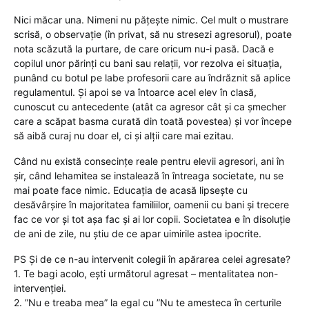
Nici măcar una. Nimeni nu pățește nimic. Cel mult o mustrare
scrisă, o observație (în privat, să nu stresezi agresorul), poate
nota scăzută la purtare, de care oricum nu-i pasă. Dacă e
copilul unor părinți cu bani sau relații, vor rezolva ei situația,
punând cu botul pe labe profesorii care au îndrăznit să aplice
regulamentul. Și apoi se va întoarce acel elev în clasă,
cunoscut cu antecedente (atât ca agresor cât și ca șmecher
care a scăpat basma curată din toată povestea) și vor începe
să aibă curaj nu doar el, ci și alții care mai ezitau.
Când nu există consecințe reale pentru elevii agresori, ani în
șir, când lehamitea se instalează în întreaga societate, nu se
mai poate face nimic. Educația de acasă lipsește cu
desăvârșire în majoritatea familiilor, oamenii cu bani și trecere
fac ce vor și tot așa fac și ai lor copii. Societatea e în disoluție
de ani de zile, nu știu de ce apar uimirile astea ipocrite.
PS Și de ce n-au intervenit colegii în apărarea celei agresate?
1. Te bagi acolo, ești următorul agresat – mentalitatea non-
intervenției.
2. ”Nu e treaba mea” la egal cu ”Nu te amesteca în certurile