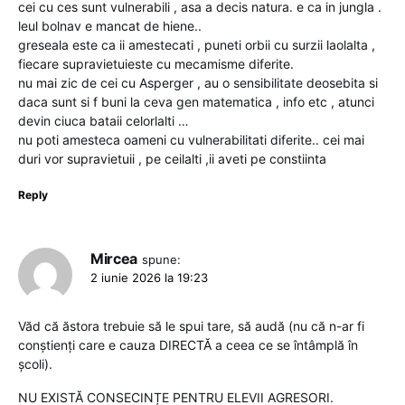
cei cu ces sunt vulnerabili , asa a decis natura. e ca in jungla .
leul bolnav e mancat de hiene..
greseala este ca ii amestecati , puneti orbii cu surzii laolalta ,
fiecare supravietuieste cu mecamisme diferite.
nu mai zic de cei cu Asperger , au o sensibilitate deosebita si
daca sunt si f buni la ceva gen matematica , info etc , atunci
devin ciuca bataii celorlalti …
nu poti amesteca oameni cu vulnerabilitati diferite.. cei mai
duri vor supravietuii , pe ceilalti ,ii aveti pe constiinta
Reply
Mircea
spune:
2 iunie 2026 la 19:23
Văd că ăstora trebuie să le spui tare, să audă (nu că n-ar fi
conștienți care e cauza DIRECTĂ a ceea ce se întâmplă în
școli).
NU EXISTĂ CONSECINȚE PENTRU ELEVII AGRESORI.