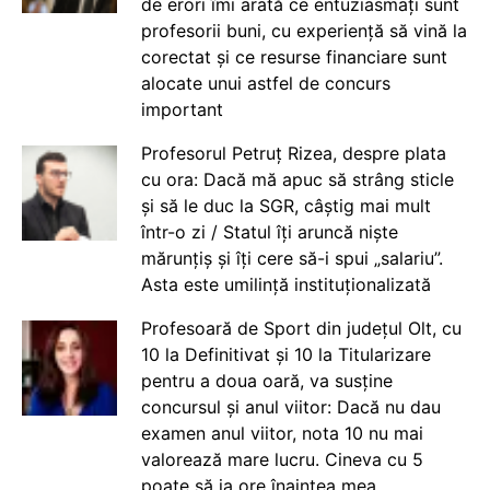
de erori îmi arată ce entuziasmați sunt
profesorii buni, cu experiență să vină la
corectat și ce resurse financiare sunt
alocate unui astfel de concurs
important
Profesorul Petruț Rizea, despre plata
cu ora: Dacă mă apuc să strâng sticle
și să le duc la SGR, câștig mai mult
într-o zi / Statul îți aruncă niște
mărunțiș și îți cere să-i spui „salariu”.
Asta este umilință instituționalizată
Profesoară de Sport din județul Olt, cu
10 la Definitivat și 10 la Titularizare
pentru a doua oară, va susține
concursul și anul viitor: Dacă nu dau
examen anul viitor, nota 10 nu mai
valorează mare lucru. Cineva cu 5
poate să ia ore înaintea mea