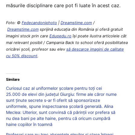
măsurile disciplinare care pot fi luate în acest caz.
Foto: ©
Fedecandoniphoto
|
Dreamstime.com
/
Dreamstime.com
sprijină educaţia din România şi oferă gratuit
imagini stock prin care
Edupedu.ro
îşi poate ilustra articolele cât
mai relevant posibil / Campania Back to school oferă posibilitatea
oricărei școli, profesor sau elev
să descarce imagini de calitate
cu 50% discount
.
Similare
Curiosul caz al uniformelor școlare pentru toți cei
25.000 de elevi din județul Giurgiu: firme ale căror nume
sunt ținute secrete s-ar fi oferit să sponsorizeze
uniformele, spune inspectoarea școlară generală. Alina
Meclea: Ulterior, sunt convinsă că părinții vor prefera să
nu dea bani pe alte haine, pentru că oricum cumpără
haine copiilor în toamnă
Profesori care nu trec absențele elevilor și clase întregi