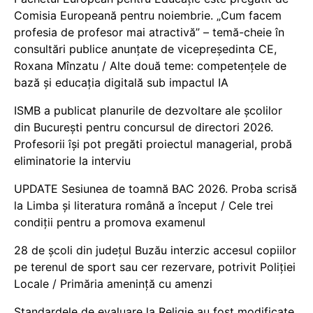
Comisia Europeană pentru noiembrie. „Cum facem
profesia de profesor mai atractivă” – temă-cheie în
consultări publice anunțate de vicepreședinta CE,
Roxana Mînzatu / Alte două teme: competențele de
bază și educația digitală sub impactul IA
ISMB a publicat planurile de dezvoltare ale școlilor
din București pentru concursul de directori 2026.
Profesorii își pot pregăti proiectul managerial, probă
eliminatorie la interviu
UPDATE Sesiunea de toamnă BAC 2026. Proba scrisă
la Limba și literatura română a început / Cele trei
condiții pentru a promova examenul
28 de școli din județul Buzău interzic accesul copiilor
pe terenul de sport sau cer rezervare, potrivit Poliției
Locale / Primăria amenință cu amenzi
Standardele de evaluare la Religie au fost modificate,