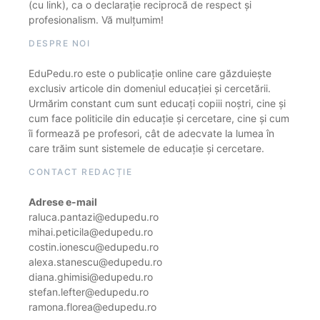
(cu link), ca o declarație reciprocă de respect și
profesionalism. Vă mulțumim!
DESPRE NOI
EduPedu.ro este o publicație online care găzduiește
exclusiv articole din domeniul educației și cercetării.
Urmărim constant cum sunt educați copiii noștri, cine și
cum face politicile din educație și cercetare, cine și cum
îi formează pe profesori, cât de adecvate la lumea în
care trăim sunt sistemele de educație și cercetare.
CONTACT REDACȚIE
Adrese e-mail
raluca.pantazi@edupedu.ro
mihai.peticila@edupedu.ro
costin.ionescu@edupedu.ro
alexa.stanescu@edupedu.ro
diana.ghimisi@edupedu.ro
stefan.lefter@edupedu.ro
ramona.florea@edupedu.ro