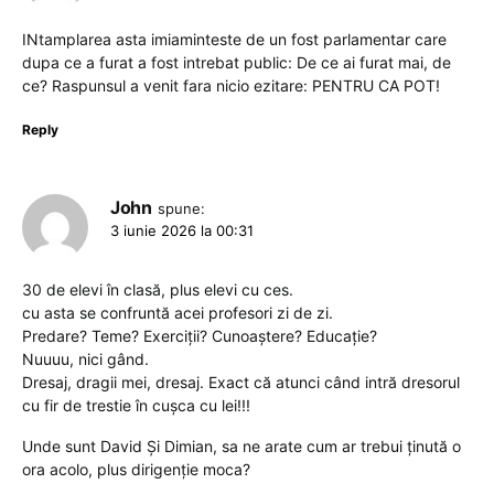
INtamplarea asta imiaminteste de un fost parlamentar care
dupa ce a furat a fost intrebat public: De ce ai furat mai, de
ce? Raspunsul a venit fara nicio ezitare: PENTRU CA POT!
Reply
John
spune:
3 iunie 2026 la 00:31
30 de elevi în clasă, plus elevi cu ces.
cu asta se confruntă acei profesori zi de zi.
Predare? Teme? Exerciții? Cunoaștere? Educație?
Nuuuu, nici gând.
Dresaj, dragii mei, dresaj. Exact că atunci când intră dresorul
cu fir de trestie în cușca cu lei!!!
Unde sunt David Și Dimian, sa ne arate cum ar trebui ținută o
ora acolo, plus dirigenție moca?