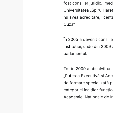
fost consilier juridic, im
Universitatea „Spiru Hare
nu avea acreditare, licenț
Cuza”.
În 2005 a devenit consilier
instituției, unde din 2009 
parlamentul.
Tot în 2009 a absolvit u
„Puterea Executivă și Adm
de formare specializată p
categoriei înalților funcți
Academiei Naționale de In