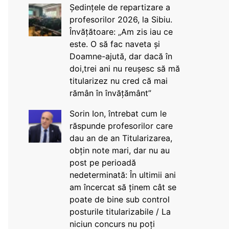
Ședințele de repartizare a
profesorilor 2026, la Sibiu.
Învățătoare: „Am zis iau ce
este. O să fac naveta și
Doamne-ajută, dar dacă în
doi,trei ani nu reușesc să mă
titularizez nu cred că mai
rămân în învățământ”
Sorin Ion, întrebat cum le
răspunde profesorilor care
dau an de an Titularizarea,
obțin note mari, dar nu au
post pe perioadă
nedeterminată: În ultimii ani
am încercat să ținem cât se
poate de bine sub control
posturile titularizabile / La
niciun concurs nu poți