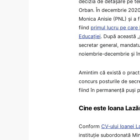
decizia de detașare pe te
Orban. În decembrie 2020, 
Monica Anisie (PNL) și a 
fiind
primul lucru pe care 
Educației
. După această „
secretar general, mandatul
noiembrie-decembrie și în
Amintim că există o practi
concurs posturile de secre
fiind în permanență puși po
Cine este Ioana Lază
Conform
CV-ului Ioanei L
instituție subordonată Min