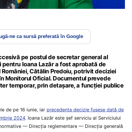
gă-ne ca sursă preferată în Google
cesivă pe postul de secretar general al
i pentru Ioana Lazăr a fost aprobată de
 României, Cătălin Predoiu, potrivit deciziei
 în Monitorul Oficial. Documentul prevede
ter temporar, prin detașare, a funcției publice
le de pe 16 iunie, iar
precedenta decizie fusese dată de
embrie 2024
. Ioana Lazăr este șef serviciu al Serviciului
 normative — Direcția reglementare — Direcția generală