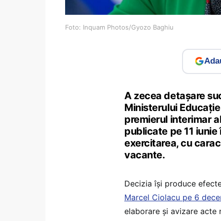
Foto: Inquam Photos/Gyozo Baghiu
Adau
A zecea detașare suc
Ministerului Educație
premierul interimar al
publicate pe 11 iunie
exercitarea, cu carac
vacante.
Decizia își produce efecte
Marcel Ciolacu pe 6 dec
elaborare și avizare acte