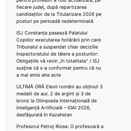
pentru profesori a fost actualizată, pe
fiecare județ, după repartizarea
candidaților de la Titularizare 2026 pe
posturi pe perioadă nedeterminată
ISJ Constanța pasează Palatului
Copiilor executarea hotărârii prin care
Tribunalul a suspendat chiar deciziile
Inspectoratului de tăiere a posturilor:
Obligațiile vă revin „în totalitate” / ISJ
susține că s-a conformat pentru că nu
a mai emis alte acte
ULTIMĂ ORĂ Elevii români au obținut 3
medalii de aur, 2 de argint și 3 de
bronz la Olimpiada Internațională de
Inteligență Artificială – IOAI 2026,
desfășurată în Kazahstan
Profesorul Petruț Rizea: O profesoară a