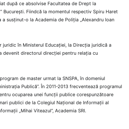
ediat după ce absolvise Facultatea de Drept la
t” București. Fiindcă la momentul respectiv Spiru Haret
a a susținut-o la Academia de Poliția „Alexandru Ioan
 juridic în Ministerul Educației, la Direcția juridică a
a devenit directorul direcției pentru relația cu
n program de master urmat la SNSPA, în domeniul
inistrația Publică”. În 2011-2013 frecventează programul
entru ocuparea unei funcții publice corespunzătoare
onari publici de la Colegiul Național de Informații al
formații „Mihai Viteazul”, Academia SRI.