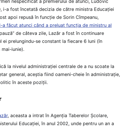
rmen nespecificat a premierului de atunci, Ludovic
i-a fost încetată decizia de către ministra Educației
fost apoi repusă în funcție de Sorin Cîmpeanu,
l-a făcut atunci când a preluat funcția de ministru al
pauză” de câteva zile, Lazăr a fost în continuare
 ei prelungindu-se constant la fiecare 6 luni (în
 mai-iunie).
că la nivelul administrației centrale de a nu scoate la
tar general, aceștia fiind oameni-cheie în administrație,
litic în aceste poziții.
r
azăr
, aceasta a intrat în Agenția Taberelor Școlare,
isterului Educației, în anul 2002, unde pentru un an a