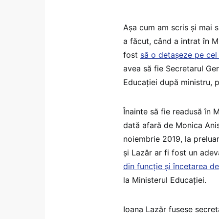
Așa cum am scris și mai s
a făcut, când a intrat în M
fost
să o detașeze pe cel 
avea să fie Secretarul Gene
Educației după ministru, 
Înainte să fie readusă în 
dată afară de Monica Anis
noiembrie 2019, la preluar
și Lazăr ar fi fost un adev
din funcție și încetarea de
la Ministerul Educației.
Ioana Lazăr fusese secreta