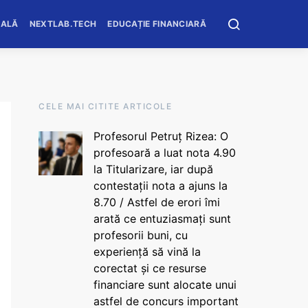
OALĂ
NEXTLAB.TECH
EDUCAȚIE FINANCIARĂ
CELE MAI CITITE ARTICOLE
Profesorul Petruț Rizea: O
profesoară a luat nota 4.90
la Titularizare, iar după
contestații nota a ajuns la
8.70 / Astfel de erori îmi
arată ce entuziasmați sunt
profesorii buni, cu
experiență să vină la
corectat și ce resurse
financiare sunt alocate unui
astfel de concurs important