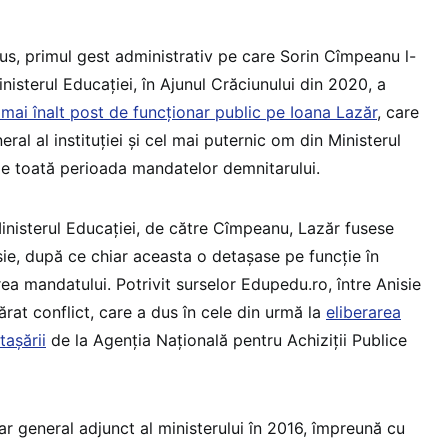
us, primul gest administrativ pe care Sorin Cîmpeanu l-
inisterul Educației, în Ajunul Crăciunului din 2020, a
mai înalt post de funcționar public pe Ioana Lazăr
, care
ral al instituției și cel mai puternic om din Ministerul
pe toată perioada mandatelor demnitarului.
Ministerul Educației, de către Cîmpeanu, Lazăr fusese
ie, după ce chiar aceasta o detașase pe funcție în
ea mandatului. Potrivit surselor Edupedu.ro, între Anisie
ărat conflict, care a dus în cele din urmă la
eliberarea
tașării
de la Agenția Națională pentru Achiziții Publice
r general adjunct al ministerului în 2016, împreună cu