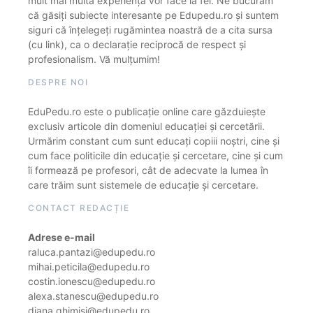
mult mai multă experiență vor face la fel. Ne bucurăm
că găsiți subiecte interesante pe Edupedu.ro și suntem
siguri că înțelegeți rugămintea noastră de a cita sursa
(cu link), ca o declarație reciprocă de respect și
profesionalism. Vă mulțumim!
DESPRE NOI
EduPedu.ro este o publicație online care găzduiește
exclusiv articole din domeniul educației și cercetării.
Urmărim constant cum sunt educați copiii noștri, cine și
cum face politicile din educație și cercetare, cine și cum
îi formează pe profesori, cât de adecvate la lumea în
care trăim sunt sistemele de educație și cercetare.
CONTACT REDACȚIE
Adrese e-mail
raluca.pantazi@edupedu.ro
mihai.peticila@edupedu.ro
costin.ionescu@edupedu.ro
alexa.stanescu@edupedu.ro
diana.ghimisi@edupedu.ro