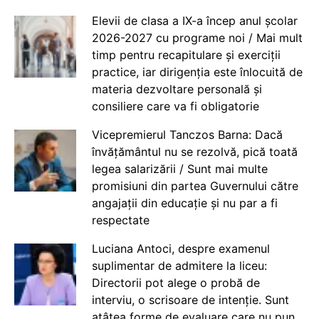
Elevii de clasa a IX-a încep anul școlar
2026-2027 cu programe noi / Mai mult
timp pentru recapitulare și exerciții
practice, iar dirigenția este înlocuită de
materia dezvoltare personală și
consiliere care va fi obligatorie
Vicepremierul Tanczos Barna: Dacă
învățământul nu se rezolvă, pică toată
legea salarizării / Sunt mai multe
promisiuni din partea Guvernului către
angajații din educație și nu par a fi
respectate
Luciana Antoci, despre examenul
suplimentar de admitere la liceu:
Directorii pot alege o probă de
interviu, o scrisoare de intenție. Sunt
atâtea forme de evaluare care nu pun