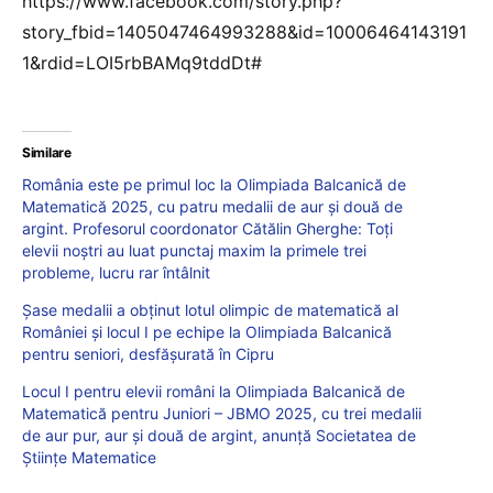
https://www.facebook.com/story.php?
story_fbid=1405047464993288&id=10006464143191
1&rdid=LOI5rbBAMq9tddDt#
Similare
România este pe primul loc la Olimpiada Balcanică de
Matematică 2025, cu patru medalii de aur și două de
argint. Profesorul coordonator Cătălin Gherghe: Toți
elevii noștri au luat punctaj maxim la primele trei
probleme, lucru rar întâlnit
Șase medalii a obținut lotul olimpic de matematică al
României și locul I pe echipe la Olimpiada Balcanică
pentru seniori, desfășurată în Cipru
Locul I pentru elevii români la Olimpiada Balcanică de
Matematică pentru Juniori – JBMO 2025, cu trei medalii
de aur pur, aur și două de argint, anunță Societatea de
Științe Matematice