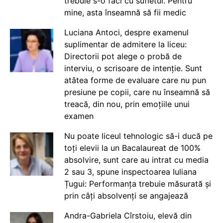
trebuie s-o faci cu sufletul. Pentru
mine, asta înseamnă să fii medic
Luciana Antoci, despre examenul
suplimentar de admitere la liceu:
Directorii pot alege o probă de
interviu, o scrisoare de intenție. Sunt
atâtea forme de evaluare care nu pun
presiune pe copii, care nu înseamnă să
treacă, din nou, prin emoțiile unui
examen
Nu poate liceul tehnologic să-i ducă pe
toți elevii la un Bacalaureat de 100%
absolvire, sunt care au intrat cu media
2 sau 3, spune inspectoarea Iuliana
Țugui: Performanța trebuie măsurată și
prin câți absolvenți se angajează
Andra-Gabriela Cîrstoiu, elevă din