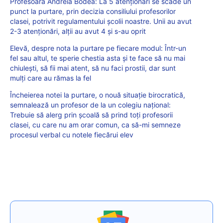
Profesoara Andreia Bodea: La 5 atenționări se scade un
punct la purtare, prin decizia consiliului profesorilor
clasei, potrivit regulamentului școlii noastre. Unii au avut
2-3 atenționări, alții au avut 4 și s-au oprit
Elevă, despre nota la purtare pe fiecare modul: Într-un
fel sau altul, te sperie chestia asta şi te face să nu mai
chiuleşti, să fii mai atent, să nu faci prostii, dar sunt
mulţi care au rămas la fel
Încheierea notei la purtare, o nouă situație birocratică,
semnalează un profesor de la un colegiu național:
Trebuie să alerg prin școală să prind toți profesorii
clasei, cu care nu am orar comun, ca să-mi semneze
procesul verbal cu notele fiecărui elev