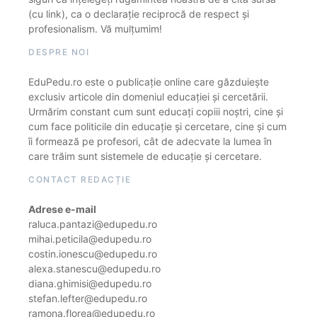
(cu link), ca o declarație reciprocă de respect și
profesionalism. Vă mulțumim!
DESPRE NOI
EduPedu.ro este o publicație online care găzduiește
exclusiv articole din domeniul educației și cercetării.
Urmărim constant cum sunt educați copiii noștri, cine și
cum face politicile din educație și cercetare, cine și cum
îi formează pe profesori, cât de adecvate la lumea în
care trăim sunt sistemele de educație și cercetare.
CONTACT REDACȚIE
Adrese e-mail
raluca.pantazi@edupedu.ro
mihai.peticila@edupedu.ro
costin.ionescu@edupedu.ro
alexa.stanescu@edupedu.ro
diana.ghimisi@edupedu.ro
stefan.lefter@edupedu.ro
ramona.florea@edupedu.ro