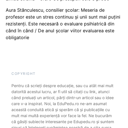
Aura Stănculescu, consilier școlar: Meseria de
profesor este un stres continuu și unii sunt mai puțini
rezistenți. Este necesară o evaluare psihiatrică din
când în când / De anul școlar viitor evaluarea este
obligatorie
COPYRIGHT
Pentru că scrieți despre educație, sau cu atât mai mult
datorită acestui lucru, ar fi util să citați cu link, atunci
când preluați un articol, părți dintr-un articol sau o idee
care v-a inspirat. Noi, la EduPedu.ro ne-am asumat
această conduită etică și sperăm că și publicațiile cu
mult mai multă experiență vor face la fel. Ne bucurăm
că găsiți subiecte interesante pe Edupedu.ro și suntem
siguri că înțelegeți rugămintea noastră de a cita sursa