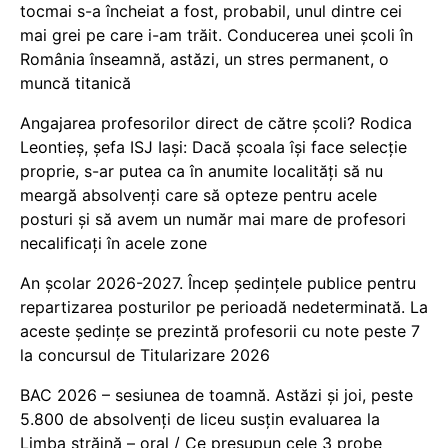
tocmai s-a încheiat a fost, probabil, unul dintre cei
mai grei pe care i-am trăit. Conducerea unei școli în
România înseamnă, astăzi, un stres permanent, o
muncă titanică
Angajarea profesorilor direct de către școli? Rodica
Leontieș, șefa ISJ Iași: Dacă școala își face selecție
proprie, s-ar putea ca în anumite localități să nu
meargă absolvenți care să opteze pentru acele
posturi și să avem un număr mai mare de profesori
necalificați în acele zone
An școlar 2026-2027. Încep ședințele publice pentru
repartizarea posturilor pe perioadă nedeterminată. La
aceste ședințe se prezintă profesorii cu note peste 7
la concursul de Titularizare 2026
BAC 2026 – sesiunea de toamnă. Astăzi și joi, peste
5.800 de absolvenți de liceu susțin evaluarea la
Limba străină – oral / Ce presupun cele 3 probe