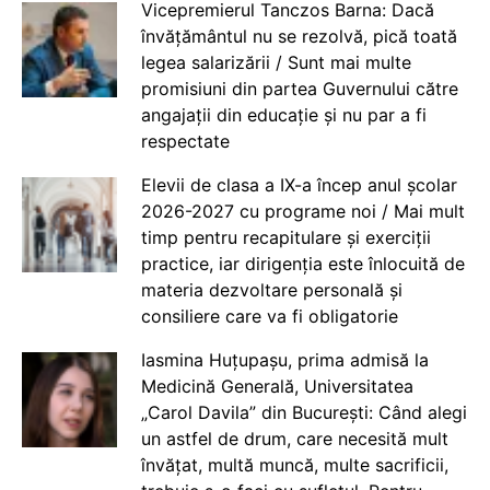
Vicepremierul Tanczos Barna: Dacă
învățământul nu se rezolvă, pică toată
legea salarizării / Sunt mai multe
promisiuni din partea Guvernului către
angajații din educație și nu par a fi
respectate
Elevii de clasa a IX-a încep anul școlar
2026-2027 cu programe noi / Mai mult
timp pentru recapitulare și exerciții
practice, iar dirigenția este înlocuită de
materia dezvoltare personală și
consiliere care va fi obligatorie
Iasmina Huțupașu, prima admisă la
Medicină Generală, Universitatea
„Carol Davila” din București: Când alegi
un astfel de drum, care necesită mult
învățat, multă muncă, multe sacrificii,