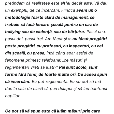
pretindem că realitatea este altfel decât este. Vă dau
un exemplu, de ce încercăm. Fiindcă
avem un o
metodologie foarte clară de management, ce
trebuie să facă fiecare școală pentru un caz de
bullying sau de violență, sau de hărțuire.
Pasul unu,
pasul doi, pasul trei. Am făcut și
s-au făcut pregătiri
peste pregătiri, cu profesori, cu inspectori, cu cei
din școală, cu presa
, încă când apar astfel de
fenomene primesc telefoane: „ce măsuri și
reglementări vreți să luați?”
Păi sunt acolo, sunt
forme fără fond, de foarte multe ori. De aceea spun
că încercăm.
Eu pot reglementa. Eu nu pot să mă
duc în sala de clasă să pun dulapul și să iau telefonul
copiilor.
Ce pot să vă spun este că luăm măsuri prin care