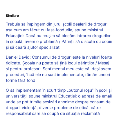
Similare
Trebuie să împingem din jurul școlii dealerii de droguri,
așa cum am făcut cu fast-foodurile, spune ministrul
Educației: Dacă nu reuşim să blocăm intrarea drogurilor
în școală, avem o problemă / Părinții să discute cu copiii
și să ceară ajutor specializat
Daniel David: Consumul de droguri este la niveluri foarte
ridicate. Școala nu poate să țină locul părinților / Mesaj
și pentru profesori: Sentimentul meu este că, deși avem
proceduri, încă ele nu sunt implementate, rămân uneori
forme fără fond
O să implementăm în scurt timp „butonul roșu” în școli și
universități, spune ministrul Educației: o adresă de email
unde se pot trimite sesizări anonime despre consum de
droguri, violență, diverse probleme de etică, către
responsabilul care se ocupă de situația reclamată