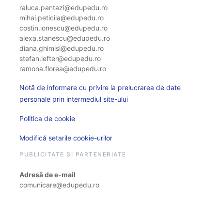
raluca.pantazi@edupedu.ro
mihai.peticila@edupedu.ro
costin.ionescu@edupedu.ro
alexa.stanescu@edupedu.ro
diana.ghimisi@edupedu.ro
stefan.lefter@edupedu.ro
ramona.florea@edupedu.ro
Notă de informare cu privire la prelucrarea de date
personale prin intermediul site-ului
Politica de cookie
Modifică setarile cookie-urilor
PUBLICITATE ȘI PARTENERIATE
Adresă de e-mail
comunicare@edupedu.ro