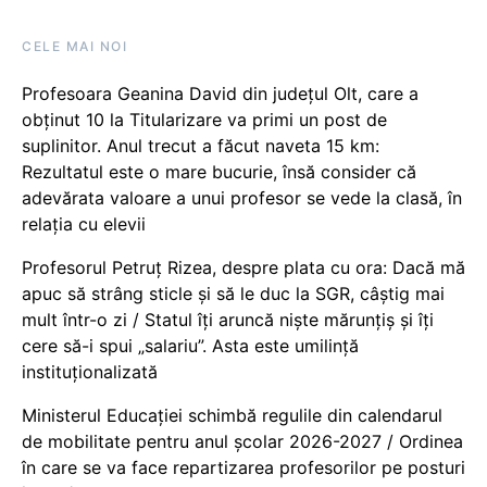
CELE MAI NOI
Profesoara Geanina David din județul Olt, care a
obținut 10 la Titularizare va primi un post de
suplinitor. Anul trecut a făcut naveta 15 km:
Rezultatul este o mare bucurie, însă consider că
adevărata valoare a unui profesor se vede la clasă, în
relația cu elevii
Profesorul Petruț Rizea, despre plata cu ora: Dacă mă
apuc să strâng sticle și să le duc la SGR, câștig mai
mult într-o zi / Statul îți aruncă niște mărunțiș și îți
cere să-i spui „salariu”. Asta este umilință
instituționalizată
Ministerul Educației schimbă regulile din calendarul
de mobilitate pentru anul școlar 2026-2027 / Ordinea
în care se va face repartizarea profesorilor pe posturi