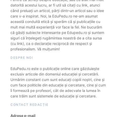
datorită acestui lucru, ar fi util să citați cu link, atunci
când preluați un articol, părți dintr-un articol sau o idee
care v-a inspirat. Noi, la EduPedu.ro ne-am asumat
această conduită etică și sperăm că și publicațiile cu
mult mai multă experiență vor face la fel. Ne bucurăm
că găsiți subiecte interesante pe Edupedu.ro și suntem
siguri că înțelegeți rugămintea noastră de a cita sursa
(cu link), ca o declarație reciprocă de respect și
profesionalism. Vă mulțumim!
DESPRE NOI
EduPedu.ro este o publicație online care găzduiește
exclusiv articole din domeniul educației și cercetării.
Urmărim constant cum sunt educați copiii noștri, cine și
cum face politicile din educație și cercetare, cine și cum
îi formează pe profesori, cât de adecvate la lumea în
care trăim sunt sistemele de educație și cercetare.
CONTACT REDACȚIE
Adrese e-mail