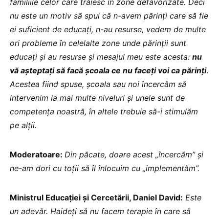
familiile celor care trăiesc în zone defavorizate. Deci
nu este un motiv să spui că n-avem părinți care să fie
ei suficient de educați, n-au resurse, vedem de multe
ori probleme în celelalte zone unde părinții sunt
educați și au resurse și mesajul meu este acesta:
nu
vă așteptați să facă școala ce nu faceți voi ca părinți
.
Acestea fiind spuse, școala sau noi încercăm să
intervenim la mai multe niveluri și unele sunt de
competența noastră, în altele trebuie să-i stimulăm
pe alții.
Moderatoare:
Din păcate, doare acest „încercăm” și
ne-am dori cu toții să îl înlocuim cu „implementăm”.
Ministrul Educației și Cercetării, Daniel David:
Este
un adevăr. Haideți să nu facem terapie în care să