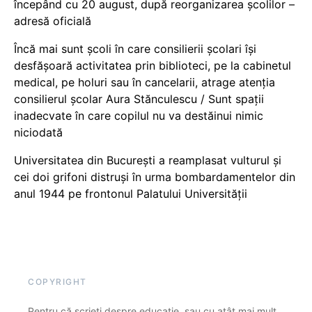
începând cu 20 august, după reorganizarea școlilor –
adresă oficială
Încă mai sunt școli în care consilierii școlari își
desfășoară activitatea prin biblioteci, pe la cabinetul
medical, pe holuri sau în cancelarii, atrage atenția
consilierul școlar Aura Stănculescu / Sunt spații
inadecvate în care copilul nu va destăinui nimic
niciodată
Universitatea din București a reamplasat vulturul și
cei doi grifoni distruși în urma bombardamentelor din
anul 1944 pe frontonul Palatului Universității
COPYRIGHT
Pentru că scrieți despre educație, sau cu atât mai mult