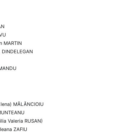
AN
IVU
an MARTIN
NĂ DINDELEGAN
AMANDU
 (Elena) MĂLĂNCIOIU
n MUNTEANU
lia Valeria RUSAN)
-Ileana ZAFIU