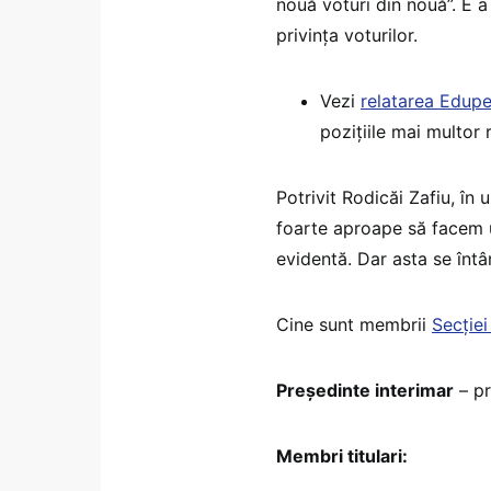
nouă voturi din nouă”. E a
privința voturilor.
Vezi
relatarea Edupe
pozițiile mai multor 
Potrivit Rodicăi Zafiu, în
foarte aproape să facem un
evidentă. Dar asta se întâ
Cine sunt membrii
Secție
Președinte interimar
– pr
Membri titulari: