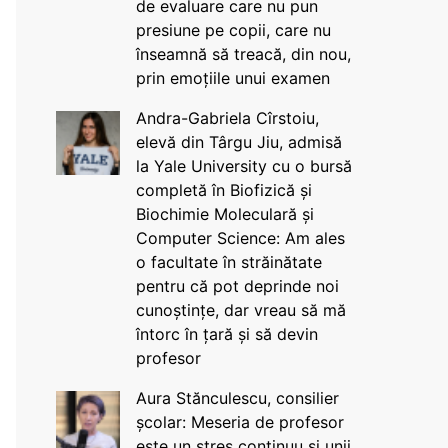
de evaluare care nu pun
presiune pe copii, care nu
înseamnă să treacă, din nou,
prin emoțiile unui examen
Andra-Gabriela Cîrstoiu,
elevă din Târgu Jiu, admisă
la Yale University cu o bursă
completă în Biofizică și
Biochimie Moleculară și
Computer Science: Am ales
o facultate în străinătate
pentru că pot deprinde noi
cunoștințe, dar vreau să mă
întorc în țară și să devin
profesor
Aura Stănculescu, consilier
școlar: Meseria de profesor
este un stres continuu și unii