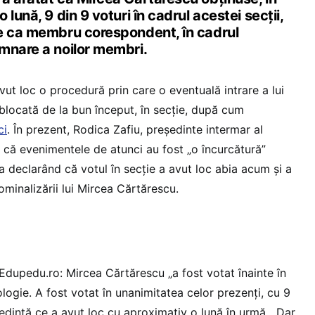
lună, 9 din 9 voturi în cadrul acestei secții,
e ca membru corespondent, în cadrul
mnare a noilor membri.
vut loc o procedură prin care o eventuală intrare a lui
blocată de la bun început, în secție, după cum
ci
. În prezent, Rodica Zafiu, președinte intermar al
e că evenimentele de atunci au fost „o încurcătură”
ea declarând că votul în secție a avut loc abia acum și a
minalizării lui Mircea Cărtărescu.
Edupedu.ro: Mircea Cărtărescu „a fost votat înainte în
ologie. A fost votat în unanimitatea celor prezenți, cu 9
 ședință ce a avut loc cu aproximativ o lună în urmă. „Dar,