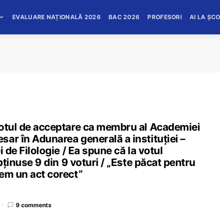
EVALUARE NAȚIONALĂ 2026
BAC 2026
PROFESORI
AI LA ȘC
votul de acceptare ca membru al Academiei
ar în Adunarea generală a instituției –
 de Filologie / Ea spune că la votul
bținuse 9 din 9 voturi / „Este păcat pentru
cem un act corect”
9 comments