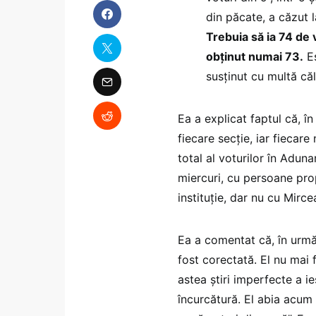
din păcate, a căzut l
Trebuia să ia 74 de 
obținut numai 73.
Es
susținut cu multă că
Ea a explicat faptul că, î
fiecare secție, iar fiecar
total al voturilor în Adun
miercuri, cu persoane prop
instituție, dar nu cu Mirc
Ea a comentat că, în urmă 
fost corectată. El nu mai 
astea știri imperfecte a ie
încurcătură. El abia acum 