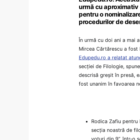
urmă cu aproximativ o 
pentru o nominalizar
procedurilor de dese
În urmă cu doi ani a mai a
Mircea Cărtărescu a fost 
Edupedu.ro a relatat atun
secției de Filologie, spun
descrisă greșit în presă, 
fost unanim în favoarea no
Rodica Zafiu pentru 
secția noastră de fil
voturi din 9”, într-o