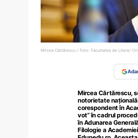
Mircea Cărtărescu / Foto: Facultatea de Litere/ C
Adau
Mircea Cărtărescu, s
notorietate națională
corespondent în Acad
vot” în cadrul proced
în Adunarea Generală
Filologie a Academiei,
Edupedu.ro. Aceasta 