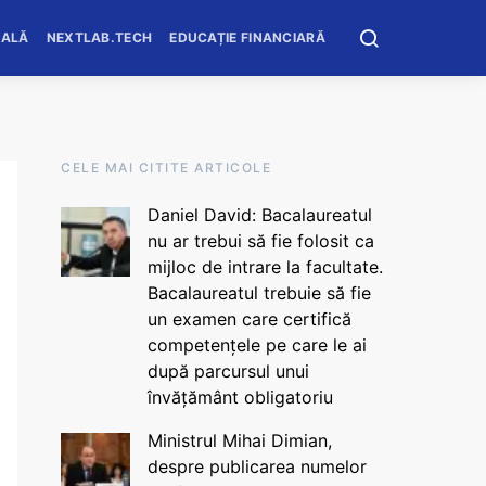
OALĂ
NEXTLAB.TECH
EDUCAȚIE FINANCIARĂ
CELE MAI CITITE ARTICOLE
Daniel David: Bacalaureatul
nu ar trebui să fie folosit ca
mijloc de intrare la facultate.
Bacalaureatul trebuie să fie
un examen care certifică
competențele pe care le ai
după parcursul unui
învățământ obligatoriu
Ministrul Mihai Dimian,
despre publicarea numelor