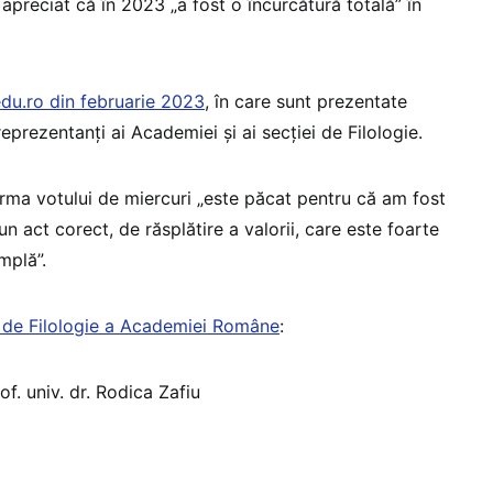
 apreciat că în 2023 „a fost o încurcătură totală” în
du.ro din februarie 2023
, în care sunt prezentate
reprezentanți ai Academiei și ai secției de Filologie.
 urma votului de miercuri „este păcat pentru că am fost
 act corect, de răsplătire a valorii, care este foarte
mplă”.
i de Filologie a Academiei Române
:
of. univ. dr. Rodica Zafiu