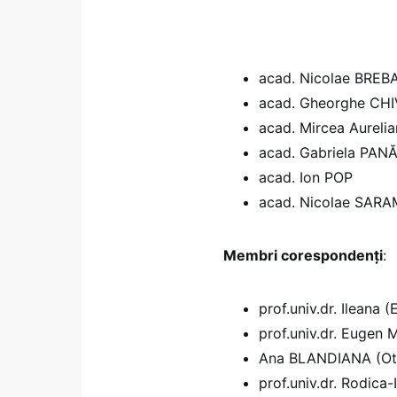
acad. Nicolae BREB
acad. Gheorghe CH
acad. Mircea Aureli
acad. Gabriela PA
acad. Ion POP
acad. Nicolae SAR
Membri corespondenţi
:
prof.univ.dr. Ileana
prof.univ.dr. Euge
Ana BLANDIANA (Oti
prof.univ.dr. Rodica