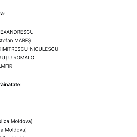
ră
:
n ALEXANDRESCU
l Ştefan MAREŞ
ica DIMITRESCU-NICULESCU
ia GUŢU ROMALO
ZAMFIR
răinătate
:
blica Moldova)
ca Moldova)