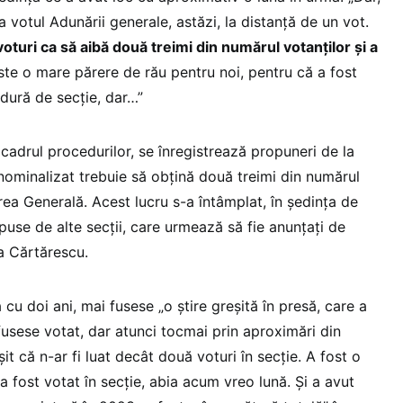
a votul Adunării generale, astăzi, la distanță de un vot.
voturi ca să aibă două treimi din numărul votanților și a
te o mare părere de rău pentru noi, pentru că a fost
ldură de secție, dar…”
n cadrul procedurilor, se înregistrează propuneri de la
e nominalizat trebuie să obțină două treimi din numărul
area Generală. Acest lucru s-a întâmplat, în ședința de
use de alte secții, care urmează să fie anunțați de
ea Cărtărescu.
cu doi ani, mai fusese „o știre greșită în presă, care a
fusese votat, dar atunci tocmai prin aproximări din
șit că n-ar fi luat decât două voturi în secție. A fost o
a fost votat în secție, abia acum vreo lună. Și a avut