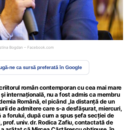
ristina Bogdan – Facebook.com
gă-ne ca sursă preferată în Google
criitorul român contemporan cu cea mai mare
 și internațională, nu a fost admis ca membru
emia Română, el picând „la distanță de un
urii de admitere care s-a desfășurat, miercuri,
 a forului, după cum a spus șefa secției de
 prof. univ. dr. Rodica Zafiu, contactată de
a arătat că Mircea Cărtărescu obținuse, în