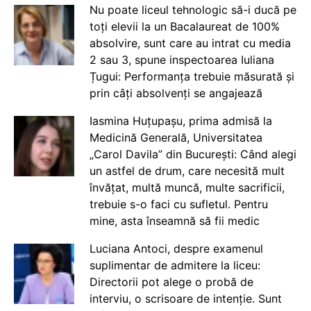
Nu poate liceul tehnologic să-i ducă pe
toți elevii la un Bacalaureat de 100%
absolvire, sunt care au intrat cu media
2 sau 3, spune inspectoarea Iuliana
Țugui: Performanța trebuie măsurată și
prin câți absolvenți se angajează
Iasmina Huțupașu, prima admisă la
Medicină Generală, Universitatea
„Carol Davila” din București: Când alegi
un astfel de drum, care necesită mult
învățat, multă muncă, multe sacrificii,
trebuie s-o faci cu sufletul. Pentru
mine, asta înseamnă să fii medic
Luciana Antoci, despre examenul
suplimentar de admitere la liceu:
Directorii pot alege o probă de
interviu, o scrisoare de intenție. Sunt