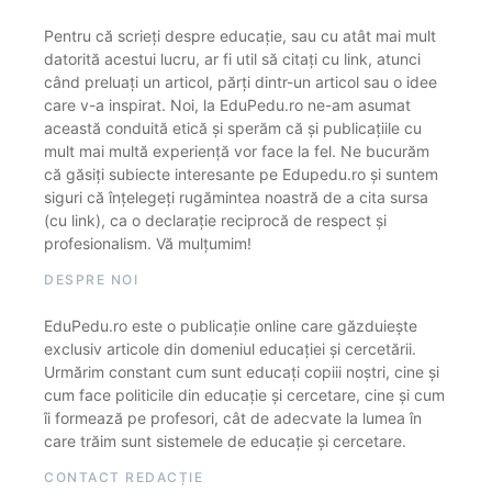
Pentru că scrieți despre educație, sau cu atât mai mult
datorită acestui lucru, ar fi util să citați cu link, atunci
când preluați un articol, părți dintr-un articol sau o idee
care v-a inspirat. Noi, la EduPedu.ro ne-am asumat
această conduită etică și sperăm că și publicațiile cu
mult mai multă experiență vor face la fel. Ne bucurăm
că găsiți subiecte interesante pe Edupedu.ro și suntem
siguri că înțelegeți rugămintea noastră de a cita sursa
(cu link), ca o declarație reciprocă de respect și
profesionalism. Vă mulțumim!
DESPRE NOI
EduPedu.ro este o publicație online care găzduiește
exclusiv articole din domeniul educației și cercetării.
Urmărim constant cum sunt educați copiii noștri, cine și
cum face politicile din educație și cercetare, cine și cum
îi formează pe profesori, cât de adecvate la lumea în
care trăim sunt sistemele de educație și cercetare.
CONTACT REDACȚIE