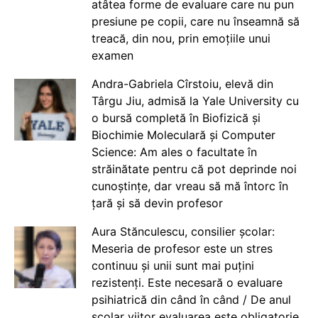
atâtea forme de evaluare care nu pun
presiune pe copii, care nu înseamnă să
treacă, din nou, prin emoțiile unui
examen
Andra-Gabriela Cîrstoiu, elevă din
Târgu Jiu, admisă la Yale University cu
o bursă completă în Biofizică și
Biochimie Moleculară și Computer
Science: Am ales o facultate în
străinătate pentru că pot deprinde noi
cunoștințe, dar vreau să mă întorc în
țară și să devin profesor
Aura Stănculescu, consilier școlar:
Meseria de profesor este un stres
continuu și unii sunt mai puțini
rezistenți. Este necesară o evaluare
psihiatrică din când în când / De anul
școlar viitor evaluarea este obligatorie