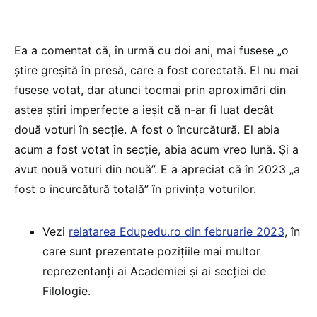
Ea a comentat că, în urmă cu doi ani, mai fusese „o
știre greșită în presă, care a fost corectată. El nu mai
fusese votat, dar atunci tocmai prin aproximări din
astea știri imperfecte a ieșit că n-ar fi luat decât
două voturi în secție. A fost o încurcătură. El abia
acum a fost votat în secție, abia acum vreo lună. Și a
avut nouă voturi din nouă”. E a apreciat că în 2023 „a
fost o încurcătură totală” în privința voturilor.
Vezi
relatarea Edupedu.ro din februarie 2023
, în
care sunt prezentate pozițiile mai multor
reprezentanți ai Academiei și ai secției de
Filologie.