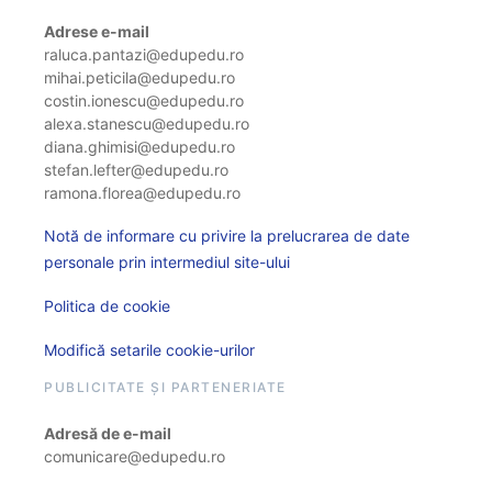
Adrese e-mail
raluca.pantazi@edupedu.ro
mihai.peticila@edupedu.ro
costin.ionescu@edupedu.ro
alexa.stanescu@edupedu.ro
diana.ghimisi@edupedu.ro
stefan.lefter@edupedu.ro
ramona.florea@edupedu.ro
Notă de informare cu privire la prelucrarea de date
personale prin intermediul site-ului
Politica de cookie
Modifică setarile cookie-urilor
PUBLICITATE ȘI PARTENERIATE
Adresă de e-mail
comunicare@edupedu.ro