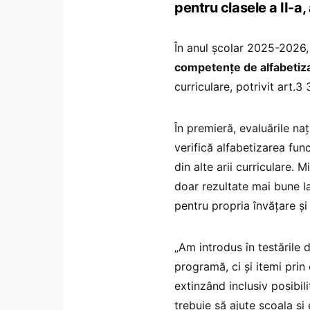
pentru clasele a II-a,
În anul școlar 2025-2026, 
competențe de alfabetizar
curriculare, potrivit art.
În premieră, evaluările naț
verifică alfabetizarea fun
din alte arii curriculare.
doar rezultate mai bune la 
pentru propria învățare și
„Am introdus în testările d
programă, ci și itemi prin 
extinzând inclusiv posibil
trebuie să ajute școala și