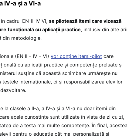
 a IV-a și a VI-a
în cadrul EN-II-IV-VI,
se pilotează itemi care vizează
e funcțională cu aplicații practice
, inclusiv din alte arii
3 3 din metodologie.
ionale (EN II – IV – VI)
vor conține itemi-pilot
care
cțională cu aplicații practice și competențe preluate și
 Ministerul susține că această schimbare urmărește nu
testele internaționale, ci și responsabilizarea elevilor
 dezvoltare.
e la clasele a II-a, a IV-a și a VI-a nu doar itemi din
care acele cunoștințe sunt utilizate în viața de zi cu zi,
itatea de a testa mai multe competențe. În final, acestea
 elevii pentru o educație cât mai personalizată și