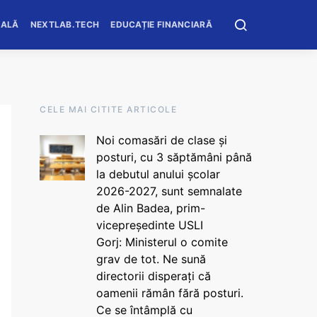
OALĂ
NEXTLAB.TECH
EDUCAȚIE FINANCIARĂ
CELE MAI CITITE ARTICOLE
Noi comasări de clase și
posturi, cu 3 săptămâni până
la debutul anului școlar
2026-2027, sunt semnalate
de Alin Badea, prim-
vicepreședinte USLI
Gorj: Ministerul o comite
grav de tot. Ne sună
directorii disperați că
oamenii rămân fără posturi.
Ce se întâmplă cu