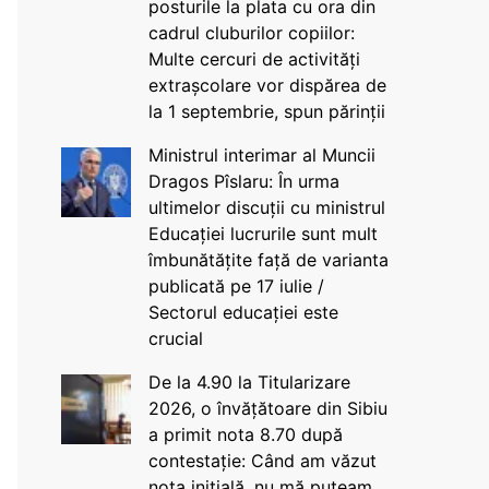
posturile la plata cu ora din
cadrul cluburilor copiilor:
Multe cercuri de activități
extrașcolare vor dispărea de
la 1 septembrie, spun părinții
Ministrul interimar al Muncii
Dragos Pîslaru: În urma
ultimelor discuții cu ministrul
Educației lucrurile sunt mult
îmbunătățite față de varianta
publicată pe 17 iulie /
Sectorul educației este
crucial
De la 4.90 la Titularizare
2026, o învățătoare din Sibiu
a primit nota 8.70 după
contestație: Când am văzut
nota inițială, nu mă puteam