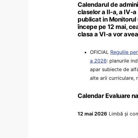
Calendarul de adminis
claselor a II-a, a IV
publicat in Monitorul 
începe pe 12 mai, cea 
clasa a VI-a vor ave
OFICIAL
Regulile pen
a 2026
: planurile in
apar subiecte de alfa
alte arii curriculare
Calendar Evaluare naț
12 mai 2026
Limbă și co