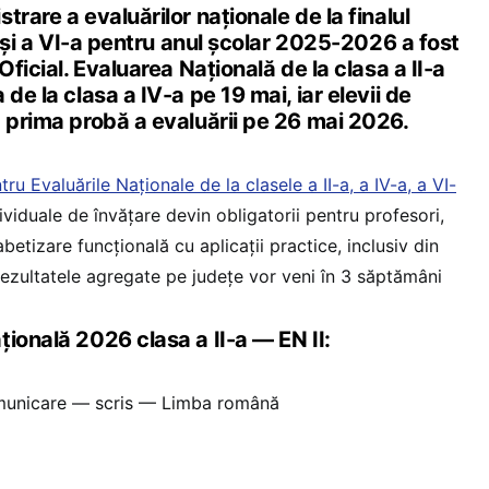
trare a evaluărilor naționale de la finalul
-a și a VI-a pentru anul școlar 2025-2026 a fost
Oficial. Evaluarea Națională de la clasa a II-a
de la clasa a IV-a pe 19 mai, iar elevii de
a prima probă a evaluării pe 26 mai 2026.
tru Evaluările Naționale de la clasele a II-a, a IV-a, a VI-
dividuale de învățare devin obligatorii pentru profesori,
betizare funcțională cu aplicații practice, inclusiv din
, rezultatele agregate pe județe vor veni în 3 săptămâni
ională 2026 clasa a II-a — EN II:
municare — scris — Limba română