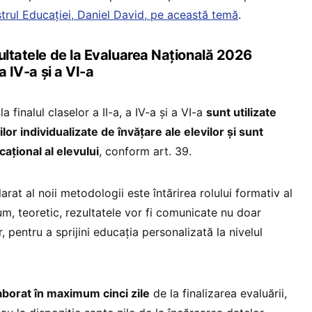
strul Educației, Daniel David, pe această temă
.
ultatele de la Evaluarea Națională 2026
a IV-a și a VI-a
a finalul claselor a II-a, a IV-a și a VI-a
sunt utilizate
or individualizate de învățare ale elevilor și sunt
cațional al elevului
, conform art. 39.
larat al noii metodologii este întărirea rolului formativ al
um, teoretic, rezultatele vor fi comunicate nu doar
or, pentru a sprijini educația personalizată la nivelul
laborat în maximum cinci zile
de la finalizarea evaluării,