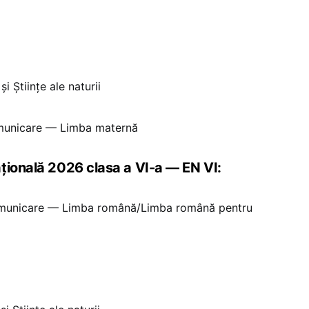
i Științe ale naturii
municare — Limba maternă
țională 2026 clasa a VI-a — EN VI:
municare — Limba română/Limba română pentru