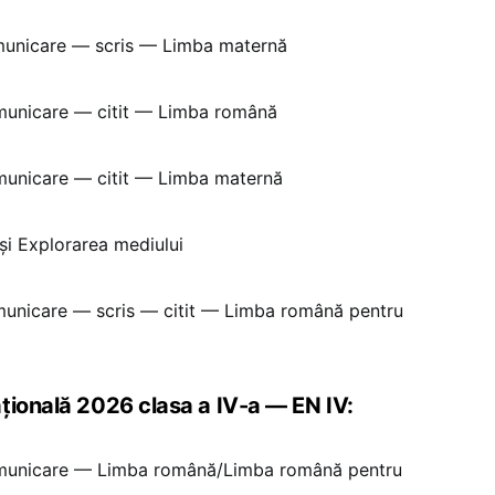
municare — scris — Limba maternă
municare — citit — Limba română
municare — citit — Limba maternă
i Explorarea mediului
unicare — scris — citit — Limba română pentru
țională 2026 clasa a IV-a — EN IV:
municare — Limba română/Limba română pentru