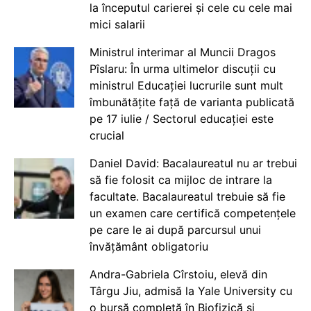
la începutul carierei și cele cu cele mai
mici salarii
Ministrul interimar al Muncii Dragos
Pîslaru: În urma ultimelor discuții cu
ministrul Educației lucrurile sunt mult
îmbunătățite față de varianta publicată
pe 17 iulie / Sectorul educației este
crucial
Daniel David: Bacalaureatul nu ar trebui
să fie folosit ca mijloc de intrare la
facultate. Bacalaureatul trebuie să fie
un examen care certifică competențele
pe care le ai după parcursul unui
învățământ obligatoriu
Andra-Gabriela Cîrstoiu, elevă din
Târgu Jiu, admisă la Yale University cu
o bursă completă în Biofizică și