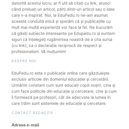
datorită acestui lucru, ar fi util să citați cu link, atunci
când preluați un articol, părți dintr-un articol sau o idee
care v-a inspirat. Noi, la EduPedu.ro ne-am asumat
această conduită etică și sperăm că și publicațiile cu
mult mai multă experiență vor face la fel. Ne bucurăm
că găsiți subiecte interesante pe Edupedu.ro și suntem
siguri că înțelegeți rugămintea noastră de a cita sursa
(cu link), ca o declarație reciprocă de respect și
profesionalism. Vă mulțumim!
DESPRE NOI
EduPedu.ro este o publicație online care găzduiește
exclusiv articole din domeniul educației și cercetării.
Urmărim constant cum sunt educați copiii noștri, cine și
cum face politicile din educație și cercetare, cine și cum
îi formează pe profesori, cât de adecvate la lumea în
care trăim sunt sistemele de educație și cercetare.
CONTACT REDACȚIE
Adrese e-mail