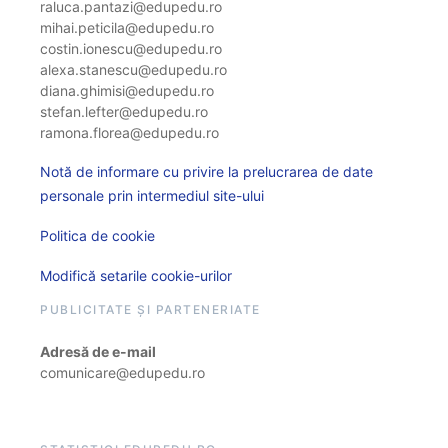
raluca.pantazi@edupedu.ro
mihai.peticila@edupedu.ro
costin.ionescu@edupedu.ro
alexa.stanescu@edupedu.ro
diana.ghimisi@edupedu.ro
stefan.lefter@edupedu.ro
ramona.florea@edupedu.ro
Notă de informare cu privire la prelucrarea de date
personale prin intermediul site-ului
Politica de cookie
Modifică setarile cookie-urilor
PUBLICITATE ȘI PARTENERIATE
Adresă de e-mail
comunicare@edupedu.ro