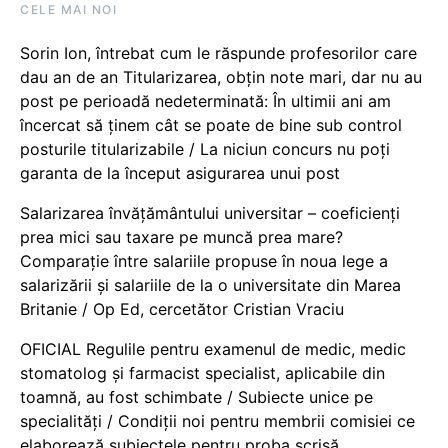
CELE MAI NOI
Sorin Ion, întrebat cum le răspunde profesorilor care
dau an de an Titularizarea, obțin note mari, dar nu au
post pe perioadă nedeterminată: În ultimii ani am
încercat să ținem cât se poate de bine sub control
posturile titularizabile / La niciun concurs nu poți
garanta de la început asigurarea unui post
Salarizarea învățământului universitar – coeficienți
prea mici sau taxare pe muncă prea mare?
Comparație între salariile propuse în noua lege a
salarizării și salariile de la o universitate din Marea
Britanie / Op Ed, cercetător Cristian Vraciu
OFICIAL Regulile pentru examenul de medic, medic
stomatolog și farmacist specialist, aplicabile din
toamnă, au fost schimbate / Subiecte unice pe
specialități / Condiții noi pentru membrii comisiei ce
elaborează subiectele pentru proba scrisă