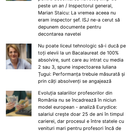
peste un an / Inspectorul general,
Marian Staicu: La vremea aceea nu
eram inspector șef. ISJ ne-a cerut să
depunem documente pentru
decontarea navetei
Nu poate liceul tehnologic să-i ducă pe
toți elevii la un Bacalaureat de 100%
absolvire, sunt care au intrat cu media
2 sau 3, spune inspectoarea Iuliana
Țugui: Performanța trebuie măsurată și
prin câți absolvenți se angajează
Evoluția salariilor profesorilor din
România nu se încadrează în niciun
model european - analiză Eurydice:
salariul crește doar 25 de ani în timpul
carierei, dar procesul e între statele cu
venituri mari pentru profesori încă de