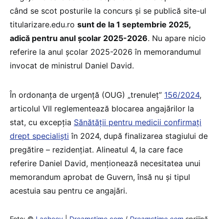
când se scot posturile la concurs și se publică site-ul
titularizare.edu.ro
sunt de la 1 septembrie 2025,
adică pentru anul școlar 2025-2026
. Nu apare nicio
referire la anul școlar 2025-2026 în memorandumul
invocat de ministrul Daniel David.
În ordonanța de urgență (OUG) „trenuleț”
156/2024
,
articolul VII reglementează blocarea angajărilor la
stat, cu excepția
Sănătății pentru medicii confirmați
drept specialiști
în 2024, după finalizarea stagiului de
pregătire – rezidențiat. Alineatul 4, la care face
referire Daniel David, menționează necesitatea unui
memorandum aprobat de Guvern, însă nu și tipul
acestuia sau pentru ce angajări.
Foto: ©
Lacheev
|
Dreamstime.com
/
Dreamstime.com
sprijină