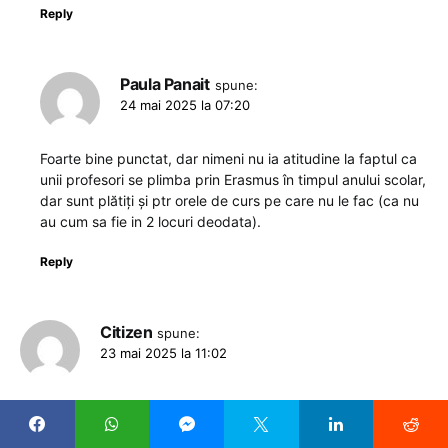
Reply
Paula Panait
spune:
24 mai 2025 la 07:20
Foarte bine punctat, dar nimeni nu ia atitudine la faptul ca
unii profesori se plimba prin Erasmus în timpul anului scolar,
dar sunt plătiți și ptr orele de curs pe care nu le fac (ca nu
au cum sa fie in 2 locuri deodata).
Reply
Citizen
spune:
23 mai 2025 la 11:02
Aceași Mărie cu altă pălărie!
Doar ca se vor înghesui toate in perioada concediilor (care se