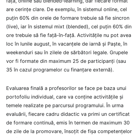
față, online sau blended-learning, dar fiecare format
are cerințe clare. De exemplu, în sistemul online, cel
puțin 60% din orele de formare trebuie să fie sincron
(live), iar în sistemul mixt (blended), cel puțin 60% din
ore trebuie să fie față-în-față. Activitățile nu pot avea
loc în lunile august, în vacanțele de iarnă și Paște, în
weekenduri sau în zilele de sărbători legale. Grupele
vor fi formate din maximum 25 de participanți (sau
35 în cazul programelor cu finanțare externă).
Evaluarea finală a profesorilor se face pe baza unui
portofoliu individual, care va conține activitățile și
temele realizate pe parcursul programului. În urma
evaluării, fiecare cadru didactic va primi un certificat
de formare continuă, emis în termen de maximum 30
de zile de la promovare, însoțit de fișa competențelor