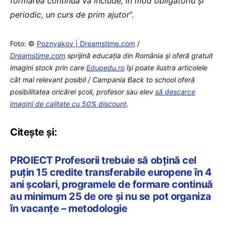
formarea continuă va include, în mod obligatoriu și
periodic, un curs de prim ajutor
”.
Foto: ©
Poznyakov | Dreamstime.com
/
Dreamstime.com
sprijină educaţia din România şi oferă gratuit
imagini stock prin care
Edupedu.ro
îşi poate ilustra articolele
cât mai relevant posibil / Campania Back to school oferă
posibilitatea oricărei școli, profesor sau elev
să descarce
imagini de calitate cu 50% discount
.
Citește și:
PROIECT Profesorii trebuie să obțină cel
puțin 15 credite transferabile europene în 4
ani școlari, programele de formare continuă
au minimum 25 de ore și nu se pot organiza
în vacanțe – metodologie