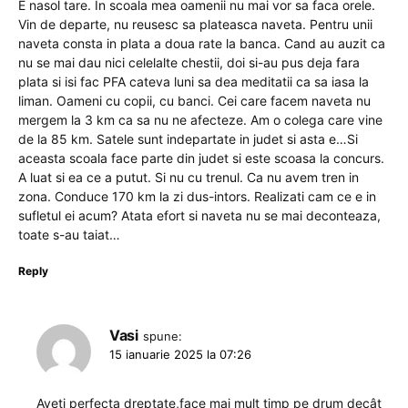
E nasol tare. In scoala mea oamenii nu mai vor sa faca orele.
Vin de departe, nu reusesc sa plateasca naveta. Pentru unii
naveta consta in plata a doua rate la banca. Cand au auzit ca
nu se mai dau nici celelalte chestii, doi si-au pus deja fara
plata si isi fac PFA cateva luni sa dea meditatii ca sa iasa la
liman. Oameni cu copii, cu banci. Cei care facem naveta nu
mergem la 3 km ca sa nu ne afecteze. Am o colega care vine
de la 85 km. Satele sunt indepartate in judet si asta e…Si
aceasta scoala face parte din judet si este scoasa la concurs.
A luat si ea ce a putut. Si nu cu trenul. Ca nu avem tren in
zona. Conduce 170 km la zi dus-intors. Realizati cam ce e in
sufletul ei acum? Atata efort si naveta nu se mai deconteaza,
toate s-au taiat…
Reply
Vasi
spune:
15 ianuarie 2025 la 07:26
Aveți perfecta dreptate,face mai mult timp pe drum decât