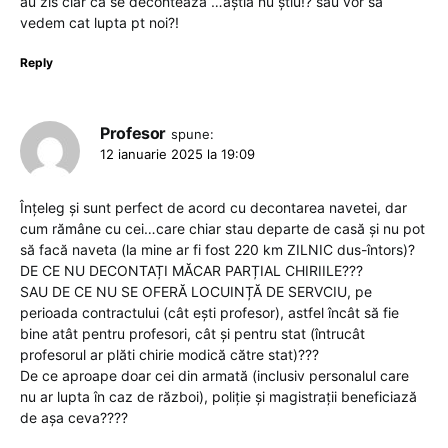
au zis clar că se decontează …ăștia nu știu!? sau vor sa
vedem cat lupta pt noi?!
Reply
Profesor
spune:
12 ianuarie 2025 la 19:09
Înțeleg și sunt perfect de acord cu decontarea navetei, dar
cum rămâne cu cei…care chiar stau departe de casă și nu pot
să facă naveta (la mine ar fi fost 220 km ZILNIC dus-întors)?
DE CE NU DECONTAȚI MĂCAR PARȚIAL CHIRIILE???
SAU DE CE NU SE OFERĂ LOCUINȚĂ DE SERVCIU, pe
perioada contractului (cât ești profesor), astfel încât să fie
bine atât pentru profesori, cât și pentru stat (întrucât
profesorul ar plăti chirie modică către stat)???
De ce aproape doar cei din armată (inclusiv personalul care
nu ar lupta în caz de război), poliție și magistrații beneficiază
de așa ceva????