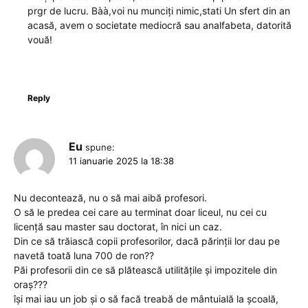
prgr de lucru. Bàà,voi nu munciți nimic,stati Un sfert din an
acasă, avem o societate mediocră sau analfabeta, datorită
vouă!
Reply
Eu
spune:
11 ianuarie 2025 la 18:38
Nu decontează, nu o să mai aibă profesori.
O să le predea cei care au terminat doar liceul, nu cei cu
licență sau master sau doctorat, în nici un caz.
Din ce să trăiască copii profesorilor, dacă părinții lor dau pe
navetă toată luna 700 de ron??
Păi profesorii din ce să plătească utilitățile și impozitele din
oraș???
își mai iau un job și o să facă treabă de mântuială la școală,