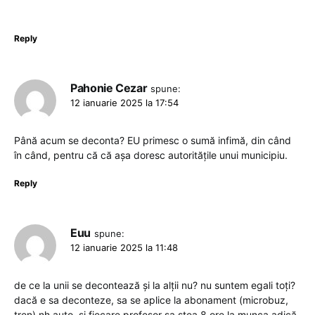
Reply
Pahonie Cezar
spune:
12 ianuarie 2025 la 17:54
Până acum se deconta? EU primesc o sumă infimă, din când
în când, pentru că că așa doresc autoritățile unui municipiu.
Reply
Euu
spune:
12 ianuarie 2025 la 11:48
de ce la unii se decontează și la alții nu? nu suntem egali toți?
dacă e sa deconteze, sa se aplice la abonament (microbuz,
tren) nh auto. și fiecare profesor sa stea 8 ore la munca adică