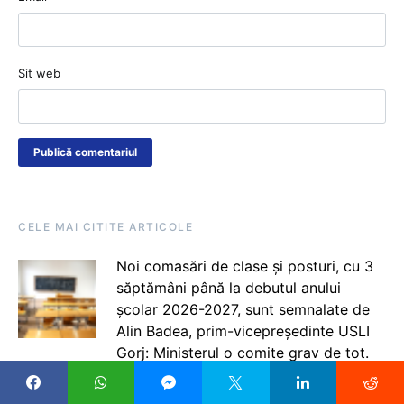
Sit web
CELE MAI CITITE ARTICOLE
Noi comasări de clase și posturi, cu 3
săptămâni până la debutul anului
școlar 2026-2027, sunt semnalate de
Alin Badea, prim-vicepreședinte USLI
Gorj: Ministerul o comite grav de tot.
Ne sună directorii disperați că oamenii
rămân fără posturi. Ce se întâmplă cu