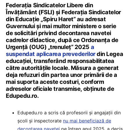
Federația Sindicatelor Libere din
Învățământ (FSLI) și Federația Sindicatelor
din Educație „Spiru Haret” au adresat
Guvernului și mai multor ministere o serie
de solicitări privind decontarea navetei
cadrelor didactice, după ce Ordonanța de
Urgență (OUG) „trenuleț” 2025
a
suspendat aplicarea prevederilor
din Legea
educației, transferând responsabilitatea
către autoritățile locale. Măsura a generat
deja refuzuri din partea unor primării de a
mai suporta aceste costuri, conform
adreselor oficiale transmise, obținute de
Edupedu.ro.
Edupedu.ro a scris că profesorii și angajații din
școli și inspectorate
nu mai beneficiază de
decontarea navetei
pe întreg anul 2025, a decis