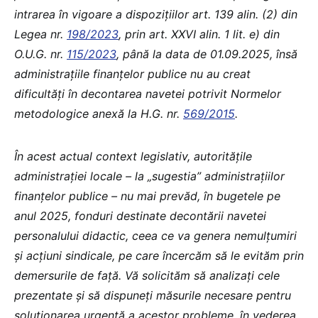
intrarea în vigoare a dispozițiilor art. 139 alin. (2) din
Legea nr.
198/2023
, prin art. XXVI alin. 1 lit. e) din
O.U.G. nr.
115/2023
, până la data de 01.09.2025, însă
administrațiile finanțelor publice nu au creat
dificultăți în decontarea navetei potrivit Normelor
metodologice anexă la H.G. nr.
569/2015
.
În acest actual context legislativ, autoritățile
administrației locale – la „sugestia” administrațiilor
finanțelor publice – nu mai prevăd, în bugetele pe
anul 2025, fonduri destinate decontării navetei
personalului didactic, ceea ce va genera nemulțumiri
și acțiuni sindicale, pe care încercăm să le evităm prin
demersurile de față. Vă solicităm să analizați cele
prezentate și să dispuneți măsurile necesare pentru
soluționarea urgentă a acestor probleme, în vederea