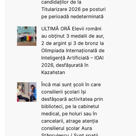
candidaților de la
Titularizare 2026 pe posturi
pe perioadă nedeterminată
ULTIMĂ ORĂ Elevii români
au obținut 3 medalii de aur,
2 de argint și 3 de bronz la
Olimpiada Internațională de
Inteligență Artificială – IOAI
2026, desfășurată în
Kazahstan
Încă mai sunt școli în care
consilierii școlari își
desfășoară activitatea prin
biblioteci, pe la cabinetul
medical, pe holuri sau în
cancelarii, atrage atenția
consilierul școlar Aura
Stănculescu / Sunt spații