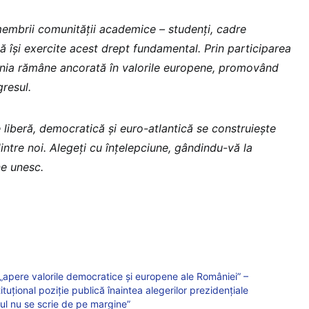
embrii comunității academice – studenți, cadre
să își exercite acest drept fundamental. Prin participarea
nia rămâne ancorată în valorile europene, promovând
gresul.
 liberă, democratică și euro-atlantică se construiește
dintre noi. Alegeți cu înțelepciune, gândindu-vă la
ne unesc.
„apere valorile democratice și europene ale României” –
tituțional poziție publică înaintea alegerilor prezidențiale
orul nu se scrie de pe margine”