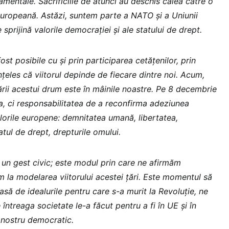
mentale. Sacrificiile de atunci au deschis calea către o
uropeană. Astăzi, suntem parte a NATO și a Uniunii
sprijină valorile democrației și ale statului de drept.
ost posibile cu și prin participarea cetățenilor, prin
nțeles că viitorul depinde de fiecare dintre noi. Acum,
ării acestui drum este în mâinile noastre. Pe 8 decembrie
a, ci responsabilitatea de a reconfirma adeziunea
alorile europene: demnitatea umană, libertatea,
atul de drept, drepturile omului.
 un gest civic; este modul prin care ne afirmăm
m la modelarea viitorului acestei țări. Este momentul să
ă de idealurile pentru care s-a murit la Revoluție, ne
întreaga societate le-a făcut pentru a fi în UE și în
 nostru democratic.