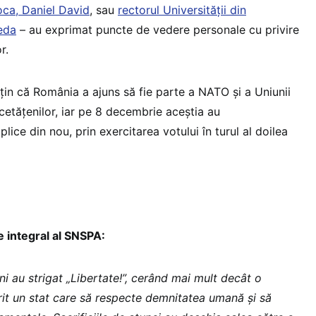
oca, Daniel David
, sau
rectorul Universității din
eda
– au exprimat puncte de vedere personale cu privire
or.
in că România a ajuns să fie parte a NATO și a Uniunii
cetățenilor, iar pe 8 decembrie aceștia au
lice din nou, prin exercitarea votului în turul al doilea
 integral al SNSPA:
i au strigat „Libertate!”, cerând mai mult decât o
rit un stat care să respecte demnitatea umană și să