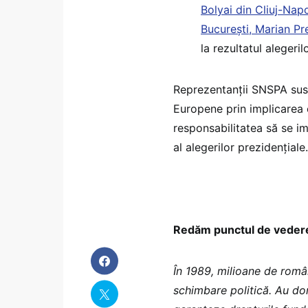
Bolyai din Cliuj-Nap
București, Marian Pr
la rezultatul alegeril
Reprezentanții SNSPA susț
Europene prin implicarea 
responsabilitatea să se imp
al alegerilor prezidențiale.
Redăm punctul de vedere
În 1989, milioane de român
schimbare politică. Au do