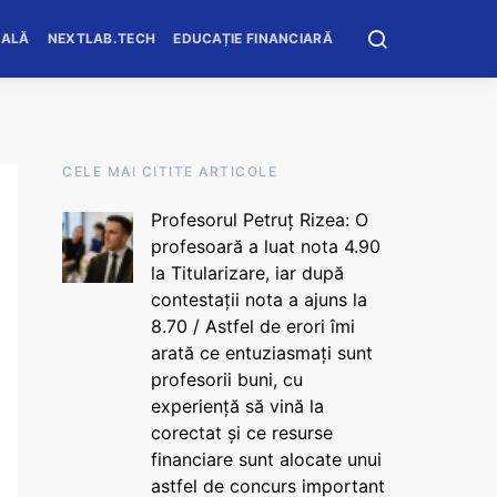
OALĂ
NEXTLAB.TECH
EDUCAȚIE FINANCIARĂ
CELE MAI CITITE ARTICOLE
Profesorul Petruț Rizea: O
profesoară a luat nota 4.90
la Titularizare, iar după
contestații nota a ajuns la
8.70 / Astfel de erori îmi
arată ce entuziasmați sunt
profesorii buni, cu
experiență să vină la
corectat și ce resurse
financiare sunt alocate unui
astfel de concurs important