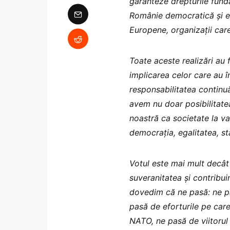
garanteze drepturile funda
Românie democratică și e
Europene, organizații care 
Toate aceste realizări au f
implicarea celor care au î
responsabilitatea continu
avem nu doar posibilitate
noastră ca societate la v
democrația, egalitatea, st
Votul este mai mult decât
suveranitatea și contribui
dovedim că ne pasă: ne pas
pasă de eforturile pe care 
NATO, ne pasă de viitorul