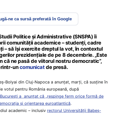
gă-ne ca sursă preferată în Google
tudii Politice și Administrative (SNSPA) îi
ii comunității academice – studenți, cadre
i – să își exercite dreptul la vot, în contextul
legerilor prezidențiale de pe 8 decembrie. „Este
că ne pasă de viitorul nostru democratic”,
printr-un
comunicat
de presă.
eș-Bolyai din Cluj-Napoca a anunțat, marți, că susține în
ale votul pentru România europeană, după
 București a anunțat că „respinge ferm orice formă de
democrația și orientarea euroatlantică
.
ediul academic – inclusiv
rectorul Universității Babeș-