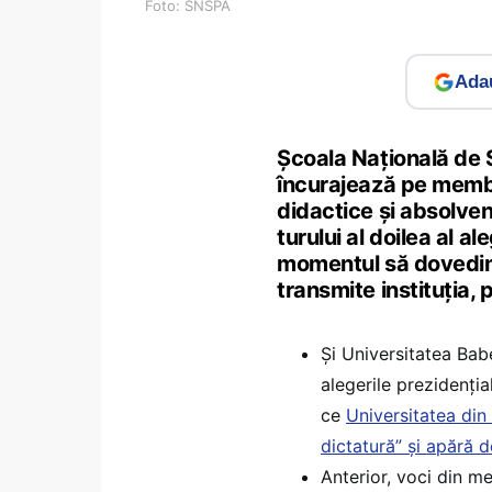
Foto: SNSPA
Adau
Școala Naţională de S
încurajează pe membr
didactice și absolvenț
turului al doilea al a
momentul să dovedim 
transmite instituția, 
Și Universitatea Bab
alegerile prezidenți
ce
Universitatea din
dictatură” și apără 
Anterior, voci din m