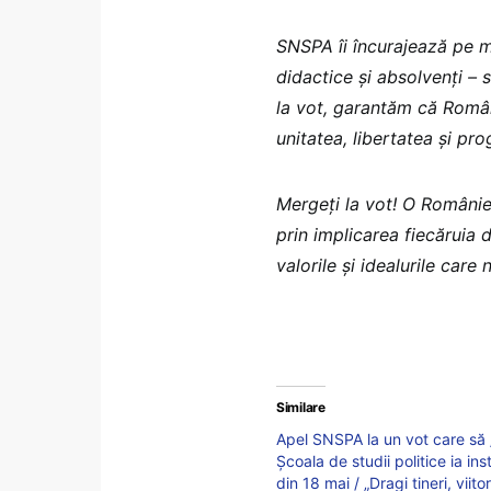
SNSPA îi încurajează pe m
didactice și absolvenți – 
la vot, garantăm că Româ
unitatea, libertatea și pro
Mergeți la vot! O Românie
prin implicarea fiecăruia 
valorile și idealurile care 
Similare
Apel SNSPA la un vot care să 
Școala de studii politice ia ins
din 18 mai / „Dragi tineri, viit