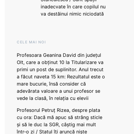
inadecvate în care copilul nu
va destăinui nimic niciodată
CELE MAI NOI
Profesoara Geanina David din județul
Olt, care a obținut 10 la Titularizare va
primi un post de suplinitor. Anul trecut
a făcut naveta 15 km: Rezultatul este o
mare bucurie, însă consider că
adevărata valoare a unui profesor se
vede la clasă, în relația cu elevii
Profesorul Petruț Rizea, despre plata
cu ora: Dacă mă apuc să strâng sticle
și să le duc la SGR, câștig mai mult
într-o zi / Statul îți aruncă niște