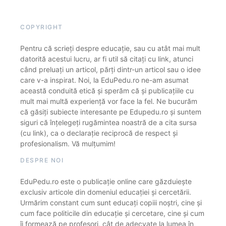
COPYRIGHT
Pentru că scrieți despre educație, sau cu atât mai mult
datorită acestui lucru, ar fi util să citați cu link, atunci
când preluați un articol, părți dintr-un articol sau o idee
care v-a inspirat. Noi, la EduPedu.ro ne-am asumat
această conduită etică și sperăm că și publicațiile cu
mult mai multă experiență vor face la fel. Ne bucurăm
că găsiți subiecte interesante pe Edupedu.ro și suntem
siguri că înțelegeți rugămintea noastră de a cita sursa
(cu link), ca o declarație reciprocă de respect și
profesionalism. Vă mulțumim!
DESPRE NOI
EduPedu.ro este o publicație online care găzduiește
exclusiv articole din domeniul educației și cercetării.
Urmărim constant cum sunt educați copiii noștri, cine și
cum face politicile din educație și cercetare, cine și cum
îi formează pe profesori, cât de adecvate la lumea în