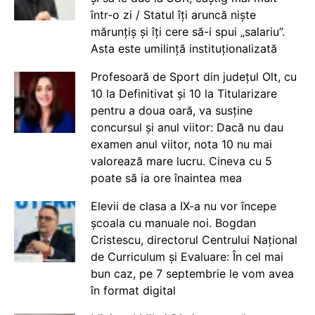
într-o zi / Statul îți aruncă niște
mărunțiș și îți cere să-i spui „salariu”.
Asta este umilință instituționalizată
Profesoară de Sport din județul Olt, cu
10 la Definitivat și 10 la Titularizare
pentru a doua oară, va susține
concursul și anul viitor: Dacă nu dau
examen anul viitor, nota 10 nu mai
valorează mare lucru. Cineva cu 5
poate să ia ore înaintea mea
Elevii de clasa a IX-a nu vor începe
școala cu manuale noi. Bogdan
Cristescu, directorul Centrului Național
de Curriculum și Evaluare: În cel mai
bun caz, pe 7 septembrie le vom avea
în format digital