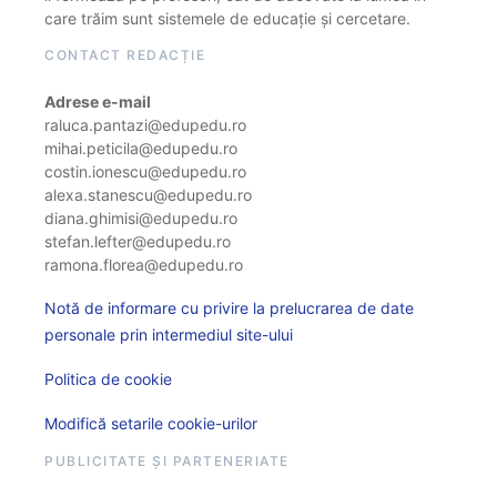
care trăim sunt sistemele de educație și cercetare.
CONTACT REDACȚIE
Adrese e-mail
raluca.pantazi@edupedu.ro
mihai.peticila@edupedu.ro
costin.ionescu@edupedu.ro
alexa.stanescu@edupedu.ro
diana.ghimisi@edupedu.ro
stefan.lefter@edupedu.ro
ramona.florea@edupedu.ro
Notă de informare cu privire la prelucrarea de date
personale prin intermediul site-ului
Politica de cookie
Modifică setarile cookie-urilor
PUBLICITATE ȘI PARTENERIATE