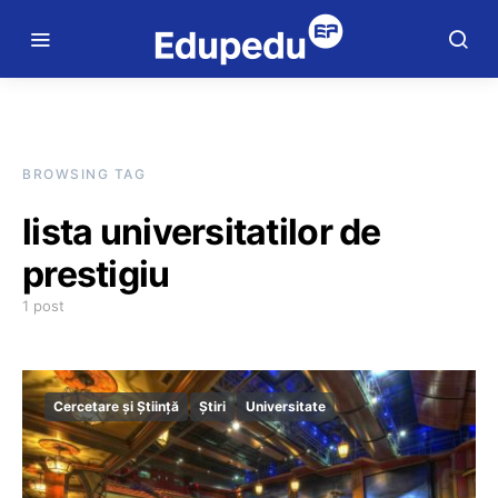
BROWSING TAG
lista universitatilor de
prestigiu
1 post
Cercetare și Știință
Știri
Universitate