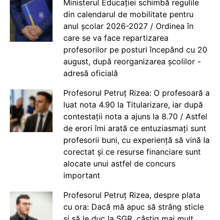
Ministerul Educației schimbă regulile
din calendarul de mobilitate pentru
anul școlar 2026-2027 / Ordinea în
care se va face repartizarea
profesorilor pe posturi începând cu 20
august, după reorganizarea școlilor -
adresă oficială
Profesorul Petruț Rizea: O profesoară a
luat nota 4.90 la Titularizare, iar după
contestații nota a ajuns la 8.70 / Astfel
de erori îmi arată ce entuziasmați sunt
profesorii buni, cu experiență să vină la
corectat și ce resurse financiare sunt
alocate unui astfel de concurs
important
Profesorul Petruț Rizea, despre plata
cu ora: Dacă mă apuc să strâng sticle
și să le duc la SGR, câștig mai mult