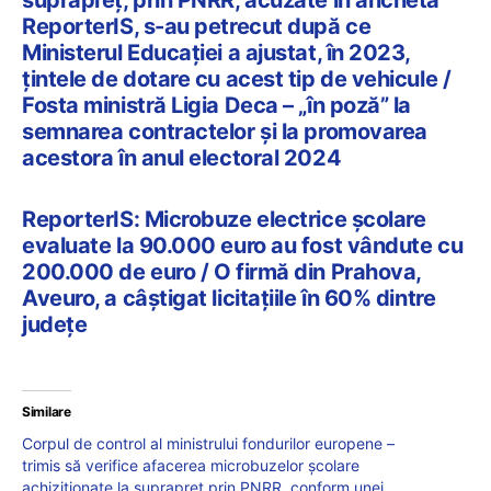
suprapreț, prin PNRR, acuzate în ancheta
ReporterIS, s-au petrecut după ce
Ministerul Educației a ajustat, în 2023,
țintele de dotare cu acest tip de vehicule /
Fosta ministră Ligia Deca – „în poză” la
semnarea contractelor și la promovarea
acestora în anul electoral 2024
ReporterIS: Microbuze electrice școlare
evaluate la 90.000 euro au fost vândute cu
200.000 de euro / O firmă din Prahova,
Aveuro, a câștigat licitațiile în 60% dintre
județe
Similare
Corpul de control al ministrului fondurilor europene –
trimis să verifice afacerea microbuzelor școlare
achiziționate la suprapreț prin PNRR, conform unei