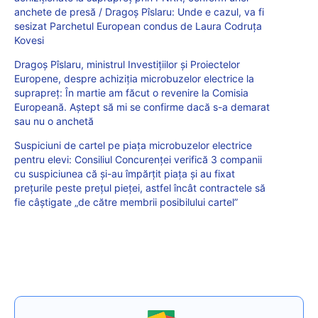
anchete de presă / Dragoș Pîslaru: Unde e cazul, va fi
sesizat Parchetul European condus de Laura Codruța
Kovesi
Dragoș Pîslaru, ministrul Investițiilor și Proiectelor
Europene, despre achiziția microbuzelor electrice la
suprapreț: În martie am făcut o revenire la Comisia
Europeană. Aștept să mi se confirme dacă s-a demarat
sau nu o anchetă
Suspiciuni de cartel pe piața microbuzelor electrice
pentru elevi: Consiliul Concurenţei verifică 3 companii
cu suspiciunea că și-au împărţit piața şi au fixat
preţurile peste prețul pieței, astfel încât contractele să
fie câştigate „de către membrii posibilului cartel”