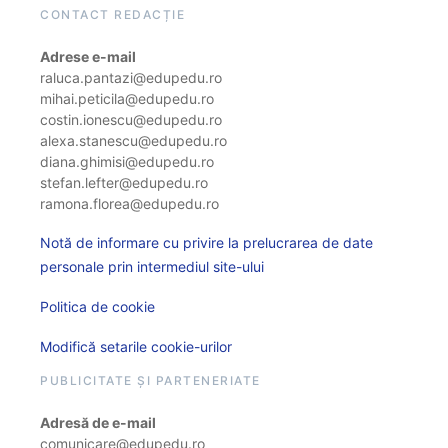
CONTACT REDACȚIE
Adrese e-mail
raluca.pantazi@edupedu.ro
mihai.peticila@edupedu.ro
costin.ionescu@edupedu.ro
alexa.stanescu@edupedu.ro
diana.ghimisi@edupedu.ro
stefan.lefter@edupedu.ro
ramona.florea@edupedu.ro
Notă de informare cu privire la prelucrarea de date
personale prin intermediul site-ului
Politica de cookie
Modifică setarile cookie-urilor
PUBLICITATE ȘI PARTENERIATE
Adresă de e-mail
comunicare@edupedu.ro