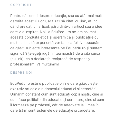
COPYRIGHT
Pentru că scrieți despre educație, sau cu atât mai mult
datorită acestui lucru, ar fi util să citați cu link, atunci
când preluați un articol, părți dintr-un articol sau o idee
care v-a inspirat. Noi, la EduPedu.ro ne-am asumat
această conduită etică și sperăm că și publicațiile cu
mult mai multă experiență vor face la fel. Ne bucurăm
că găsiți subiecte interesante pe Edupedu.ro și suntem
siguri că înțelegeți rugămintea noastră de a cita sursa
(cu link), ca o declarație reciprocă de respect și
profesionalism. Vă mulțumim!
DESPRE NOI
EduPedu.ro este o publicație online care găzduiește
exclusiv articole din domeniul educației și cercetării.
Urmărim constant cum sunt educați copiii noștri, cine și
cum face politicile din educație și cercetare, cine și cum
îi formează pe profesori, cât de adecvate la lumea în
care trăim sunt sistemele de educație și cercetare.