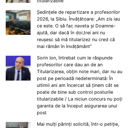
titularizabile
Ședințele de repartizare a profesorilor
2026, la Sibiu. Învățătoare: „Am zis iau
ce este. O să fac naveta și Doamne-
ajută, dar dacă în doi,trei ani nu
reușesc să mă titularizez nu cred că
mai rămân în învățământ”
Sorin Ion, întrebat cum le răspunde
profesorilor care dau an de an
Titularizarea, obțin note mari, dar nu au
post pe perioadă nedeterminată: În
ultimii ani am încercat să ținem cât se
poate de bine sub control posturile
titularizabile / La niciun concurs nu poți
garanta de la început asigurarea unui
post
Mai mulți părinți solicită, într-o petiție,