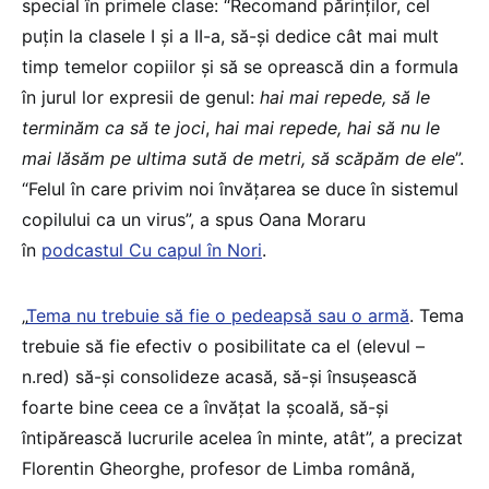
special în primele clase: “Recomand părinților, cel
puțin la clasele I și a II-a, să-și dedice cât mai mult
timp temelor copiilor și să se oprească din a formula
în jurul lor expresii de genul:
hai mai repede, să le
terminăm ca să te joci
,
hai mai repede, hai să nu le
mai lăsăm pe ultima sută de metri, să scăpăm de ele
”.
“Felul în care privim noi învățarea se duce în sistemul
copilului ca un virus”, a spus Oana Moraru
în
podcastul Cu capul în Nori
.
„
Tema nu trebuie să fie o pedeapsă sau o armă
. Tema
trebuie să fie efectiv o posibilitate ca el (elevul –
n.red) să-și consolideze acasă, să-și însușească
foarte bine ceea ce a învățat la școală, să-și
întipărească lucrurile acelea în minte, atât”, a precizat
Florentin Gheorghe, profesor de Limba română,