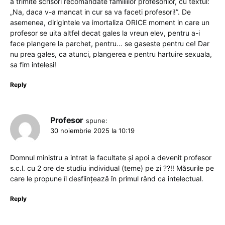
a trimite scrisori recomandate familiilor profesorilor, cu textul:
„Na, daca v-a mancat in cur sa va faceti profesori!”. De
asemenea, dirigintele va imortaliza ORICE moment in care un
profesor se uita altfel decat gales la vreun elev, pentru a-i
face plangere la parchet, pentru… se gaseste pentru ce! Dar
nu prea gales, ca atunci, plangerea e pentru hartuire sexuala,
sa fim intelesi!
Reply
Profesor
spune:
30 noiembrie 2025 la 10:19
Domnul ministru a intrat la facultate și apoi a devenit profesor
s.c.l. cu 2 ore de studiu individual (teme) pe zi ??!! Măsurile pe
care le propune îl desființează în primul rând ca intelectual.
Reply