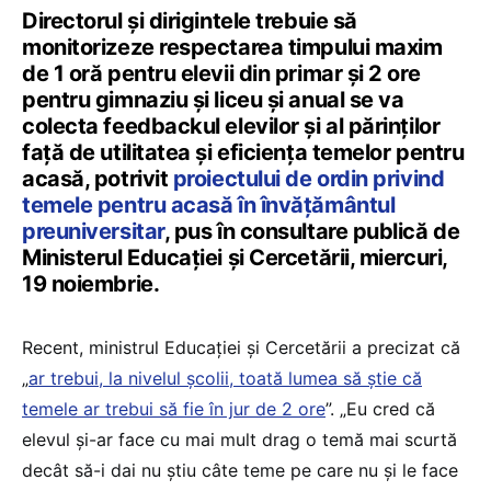
Directorul și dirigintele trebuie să
monitorizeze respectarea timpului maxim
de 1 oră pentru elevii din primar și 2 ore
pentru gimnaziu și liceu și anual se va
colecta feedbackul elevilor și al părinților
față de utilitatea și eficiența temelor pentru
acasă, potrivit
proiectului de ordin privind
temele pentru acasă în învățământul
preuniversitar
, pus în consultare publică de
Ministerul Educației și Cercetării, miercuri,
19 noiembrie.
​​Recent, ministrul Educației și Cercetării a precizat că
„
ar trebui, la nivelul școlii, toată lumea să știe că
temele ar trebui să fie în jur de 2 ore
”. „Eu cred că
elevul și-ar face cu mai mult drag o temă mai scurtă
decât să-i dai nu știu câte teme pe care nu și le face