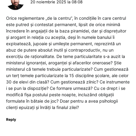
20 noiembrie 2025 la 08:08
Orice reglementare „de la centru”, în condițiile în care centrul
este putred și contestat permanent, lipsit de orice minimă
încredere în angajații de la baza piramidei, dar și disprețuitor
și arogant in relația cu aceștia, deși în numele banului îi
exploatează, jupoaie și umilește permanent, reprezintă un
abuz de putere absolut inutil și contraproductiv, nu un
exercițiu de raționalitate. De teme particularitate s-a auzit la
ministerul ignoranței, aroganței și afacerilor oneroase? Știe
ministerul că temele trebuie particularizate? Cum gestionează
un terț temele particularizate la 15 discipline școlare, ale celor
30 de elevi din clasă? Cum gestionează zilnic? Ce instrumente
i se pun la dispoziție? Ce formare urmează? Cu ce drept i se
modifică fișa postului peste noapte, incluzând obligații
formulate în bătaie de joc? Doar pentru a avea psihologii
clienți epuizați și înrăiți la finalul zilei?
Reply