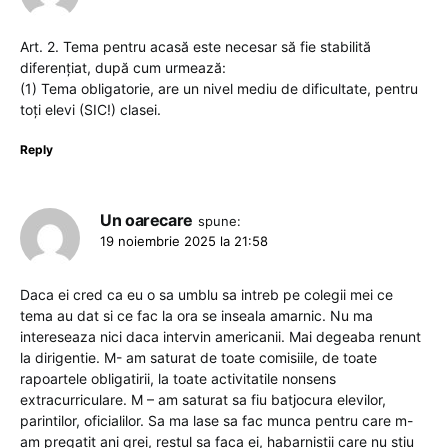
Art. 2. Tema pentru acasă este necesar să fie stabilită
diferențiat, după cum urmează:
(1) Tema obligatorie, are un nivel mediu de dificultate, pentru
toți elevi (SIC!) clasei.
Reply
Un oarecare
spune:
19 noiembrie 2025 la 21:58
Daca ei cred ca eu o sa umblu sa intreb pe colegii mei ce
tema au dat si ce fac la ora se inseala amarnic. Nu ma
intereseaza nici daca intervin americanii. Mai degeaba renunt
la dirigentie. M- am saturat de toate comisiile, de toate
rapoartele obligatirii, la toate activitatile nonsens
extracurriculare. M – am saturat sa fiu batjocura elevilor,
parintilor, oficialilor. Sa ma lase sa fac munca pentru care m-
am pregatit ani grei, restul sa faca ei, habarnistii care nu stiu