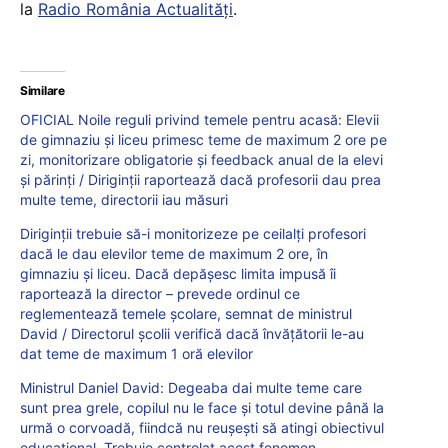
la
Radio România Actualități
.
Similare
OFICIAL Noile reguli privind temele pentru acasă: Elevii
de gimnaziu și liceu primesc teme de maximum 2 ore pe
zi, monitorizare obligatorie și feedback anual de la elevi
și părinți / Diriginții raportează dacă profesorii dau prea
multe teme, directorii iau măsuri
Diriginții trebuie să-i monitorizeze pe ceilalți profesori
dacă le dau elevilor teme de maximum 2 ore, în
gimnaziu și liceu. Dacă depășesc limita impusă îi
raportează la director – prevede ordinul ce
reglementează temele școlare, semnat de ministrul
David / Directorul școlii verifică dacă învățătorii le-au
dat teme de maximum 1 oră elevilor
Ministrul Daniel David: Degeaba dai multe teme care
sunt prea grele, copilul nu le face și totul devine până la
urmă o corvoadă, fiindcă nu reușești să atingi obiectivul
educațional. Trebuie controlat acest fenomen