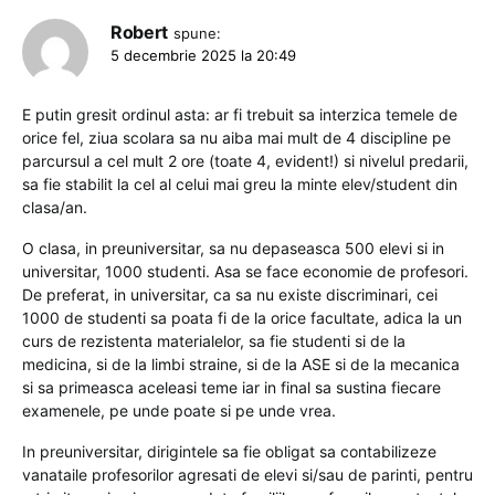
Robert
spune:
5 decembrie 2025 la 20:49
E putin gresit ordinul asta: ar fi trebuit sa interzica temele de
orice fel, ziua scolara sa nu aiba mai mult de 4 discipline pe
parcursul a cel mult 2 ore (toate 4, evident!) si nivelul predarii,
sa fie stabilit la cel al celui mai greu la minte elev/student din
clasa/an.
O clasa, in preuniversitar, sa nu depaseasca 500 elevi si in
universitar, 1000 studenti. Asa se face economie de profesori.
De preferat, in universitar, ca sa nu existe discriminari, cei
1000 de studenti sa poata fi de la orice facultate, adica la un
curs de rezistenta materialelor, sa fie studenti si de la
medicina, si de la limbi straine, si de la ASE si de la mecanica
si sa primeasca aceleasi teme iar in final sa sustina fiecare
examenele, pe unde poate si pe unde vrea.
In preuniversitar, dirigintele sa fie obligat sa contabilizeze
vanataile profesorilor agresati de elevi si/sau de parinti, pentru