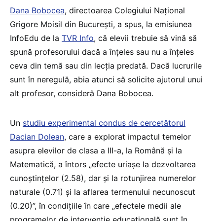
Dana Bobocea
, directoarea Colegiului Național
Grigore Moisil din București, a spus, la emisiunea
InfoEdu de la
TVR Info
, că elevii trebuie să vină să
spună profesorului dacă a înțeles sau nu a înțeles
ceva din temă sau din lecția predată. Dacă lucrurile
sunt în neregulă, abia atunci să solicite ajutorul unui
alt profesor, consideră Dana Bobocea.
Un
studiu experimental condus de cercetătorul
Dacian Dolean
, care a explorat impactul temelor
asupra elevilor de clasa a III-a, la Română și la
Matematică, a întors „efecte uriașe la dezvoltarea
cunoștințelor (2.58), dar și la rotunjirea numerelor
naturale (0.71) și la aflarea termenului necunoscut
(0.20)”, în condițiile în care „efectele medii ale
programelor de intervenție educațională sunt în