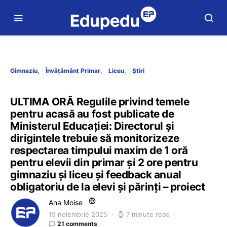
Gimnaziu
Învățământ Primar
Liceu
Știri
ULTIMA ORĂ Regulile privind temele
pentru acasă au fost publicate de
Ministerul Educației: Directorul și
dirigintele trebuie să monitorizeze
respectarea timpului maxim de 1 oră
pentru elevii din primar și 2 ore pentru
gimnaziu și liceu și feedback anual
obligatoriu de la elevi și părinți – proiect
Ana Moise
19 noiembrie 2025
7 minute read
21 comments