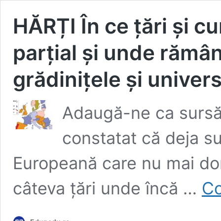
HĂRȚI În ce țări și c
parțial și unde rămân
grădinițele și univers
Adaugă-ne ca sursă
constatat că deja su
Europeană care nu mai dor
câteva țări unde încă …
Co