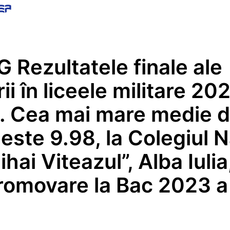
Știri la zi despre educație
Rezultatele finale ale
ii în liceele militare 20
e. Cea mai mare medie 
este 9.98, la Colegiul N
ihai Viteazul”, Alba Iuli
romovare la Bac 2023 a