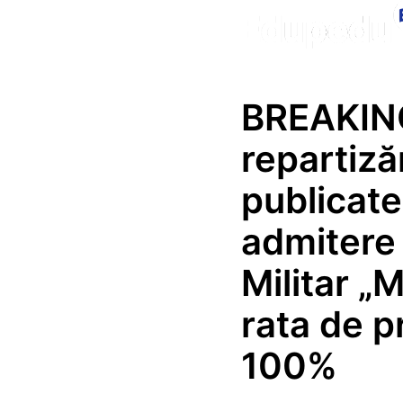
BREAKING 
repartizăr
publicat
admitere 
Militar „M
rata de p
100%