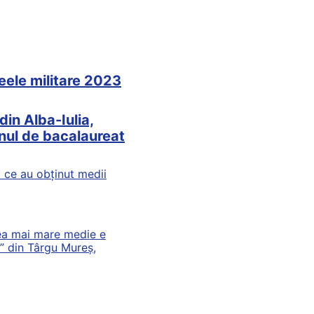
ceele militare 2023
din Alba-Iulia,
ul de bacalaureat
ă ce au obținut medii
Cea mai mare medie e
n” din Târgu Mureș,