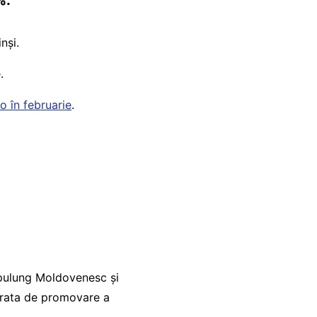
%.
nși.
.
o în februarie
.
âmpulung Moldovenesc și
a rata de promovare a