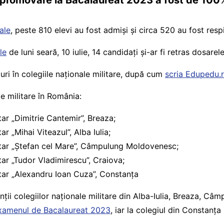
e promovare la Bacalaureat 2023 a fost de 100
iale
, peste 810 elevi au fost admiși și circa 520 au fost respi
le
de luni seară, 10 iulie, 14 candidați și-ar fi retras dosarele
uri în colegiile naționale militare, după cum
scria Edupedu.r
le militare în România:
tar „Dimitrie Cantemir”, Breaza;
ar „Mihai Viteazul”, Alba Iulia;
itar „Ștefan cel Mare”, Câmpulung Moldovenesc;
tar „Tudor Vladimirescu”, Craiova;
itar „Alexandru Ioan Cuza”, Constanța
nții colegiilor naționale militare din Alba-Iulia, Breaza, C
xamenul de Bacalaureat 2023
, iar la colegiul din Constanț