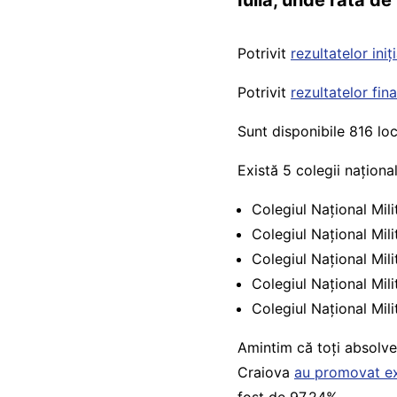
Iulia, unde rata d
Potrivit
rezultatelor iniț
Potrivit
rezultatelor fina
Sunt disponibile 816 loc
Există 5 colegii naționa
Colegiul Național Mili
Colegiul Național Milit
Colegiul Național Mil
Colegiul Național Mili
Colegiul Național Mil
Amintim că toți absolve
Craiova
au promovat e
fost de 97,24%