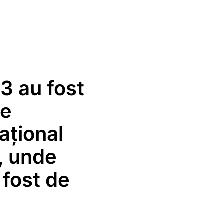
23 au fost
de
ațional
a, unde
 fost de