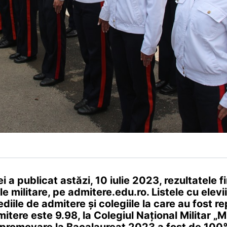
i a publicat astăzi, 10 iulie 2023, rezultatele f
ele militare, pe admitere.edu.ro. Listele cu elevii
diile de admitere și colegiile la care au fost r
tere este 9.98, la Colegiul Național Militar „Mi