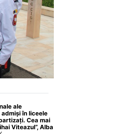
inale ale
 admiși în liceele
epartizați. Cea mai
hai Viteazul”, Alba