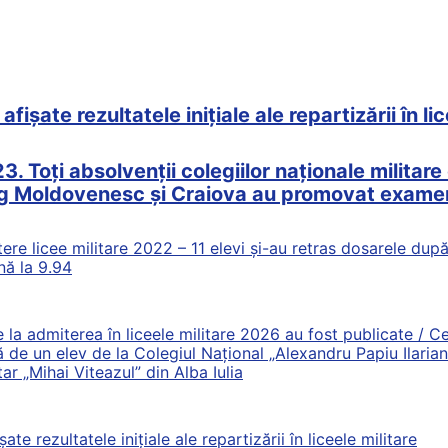
ișate rezultatele inițiale ale repartizării în li
 Toți absolvenții colegiilor naționale militare 
g Moldovenesc și Craiova au promovat examen
ere licee militare 2022 – 11 elevi și-au retras dosarele dup
nă la 9.94
la admiterea în liceele militare 2026 au fost publicate / 
ă de un elev de la Colegiul Național „Alexandru Papiu Ilaria
tar „Mihai Viteazul” din Alba Iulia
e rezultatele inițiale ale repartizării în liceele militare