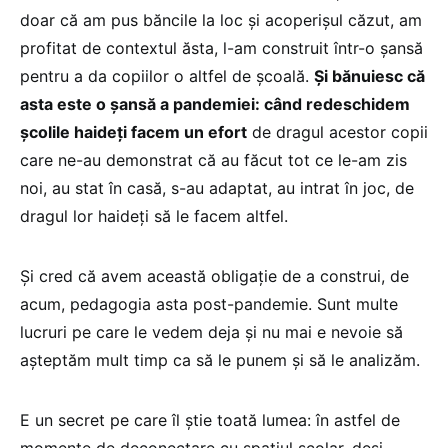
doar că am pus băncile la loc și acoperișul căzut, am
profitat de contextul ăsta, l-am construit într-o șansă
pentru a da copiilor o altfel de școală.
Și bănuiesc că
asta este o șansă a pandemiei: când redeschidem
școlile haideți facem un efort
de dragul acestor copii
care ne-au demonstrat că au făcut tot ce le-am zis
noi, au stat în casă, s-au adaptat, au intrat în joc, de
dragul lor haideți să le facem altfel.
Și cred că avem această obligație de a construi, de
acum, pedagogia asta post-pandemie. Sunt multe
lucruri pe care le vedem deja și nu mai e nevoie să
așteptăm mult timp ca să le punem și să le analizăm.
E un secret pe care îl știe toată lumea: în astfel de
momente de deconectare cu spațiul școlar, deși