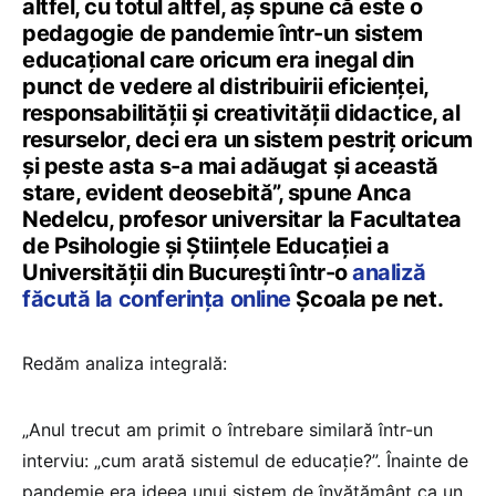
altfel, cu totul altfel, aș spune că este o
pedagogie de pandemie într-un sistem
educațional care oricum era inegal din
punct de vedere al distribuirii eficienței,
responsabilității și creativității didactice, al
resurselor, deci era un sistem pestriț oricum
și peste asta s-a mai adăugat și această
stare, evident deosebită”, spune Anca
Nedelcu, profesor universitar la Facultatea
de Psihologie și Științele Educației a
Universității din București într-o
analiză
făcută la conferința online
Școala pe net.
Redăm analiza integrală:
„Anul trecut am primit o întrebare similară într-un
interviu: „cum arată sistemul de educație?”. Înainte de
pandemie era ideea unui sistem de învățământ ca un