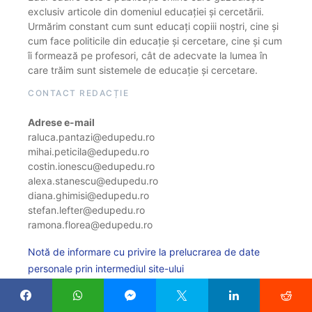
exclusiv articole din domeniul educației și cercetării.
Urmărim constant cum sunt educați copiii noștri, cine și
cum face politicile din educație și cercetare, cine și cum
îi formează pe profesori, cât de adecvate la lumea în
care trăim sunt sistemele de educație și cercetare.
CONTACT REDACȚIE
Adrese e-mail
raluca.pantazi@edupedu.ro
mihai.peticila@edupedu.ro
costin.ionescu@edupedu.ro
alexa.stanescu@edupedu.ro
diana.ghimisi@edupedu.ro
stefan.lefter@edupedu.ro
ramona.florea@edupedu.ro
Notă de informare cu privire la prelucrarea de date
personale prin intermediul site-ului
Politica de cookie