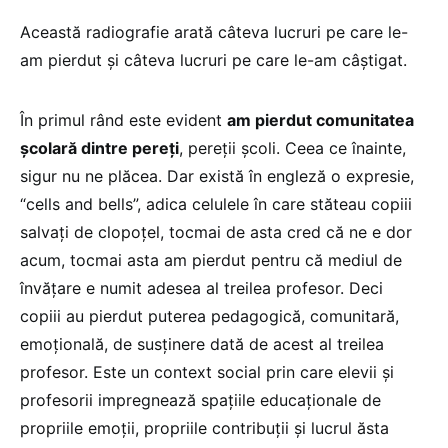
Această radiografie arată câteva lucruri pe care le-
am pierdut și câteva lucruri pe care le-am câștigat.
În primul rând este evident
am pierdut comunitatea
școlară dintre pereți
, pereții școli. Ceea ce înainte,
sigur nu ne plăcea. Dar există în engleză o expresie,
“cells and bells”, adica celulele în care stăteau copiii
salvați de clopoțel, tocmai de asta cred că ne e dor
acum, tocmai asta am pierdut pentru că mediul de
învățare e numit adesea al treilea profesor. Deci
copiii au pierdut puterea pedagogică, comunitară,
emoțională, de susținere dată de acest al treilea
profesor. Este un context social prin care elevii și
profesorii impregnează spațiile educaționale de
propriile emoții, propriile contribuții și lucrul ăsta