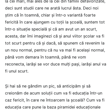
la cei mari, mai ales de la cei din familii defavorizate,
deci sunt studii care ne arată lucrul ăsta. Deci noi
știm că în toamnă, chiar și într-o variantă foarte
fericită în care ajungem cu toții la școală, suntem tot
într-o situație specială și că am avut un an scurt,
acesta, dar îmi imaginezi că și anul viitor școlar va fi
tot scurt pentru că și dacă, să spunem că revenim la
un nou normal, pentru că nu va mai fi același normal,
până vom demara în toamnă, până ne vom
reconecta, iarăși se vor duce mulți pași, iarăși anul va
fi unul scurt.
Și hai să ne gândim un pic, să anticipăm și să
creionăm de acum soluții cum va fi educația într-un
caz fericit, în care ne întoarcem la școală? Cum va fi
educația care pune la baza piramidei educaționale