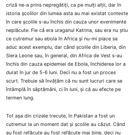
criză ne-a prins nepregătiți, ca pe mulți alții, dar în
istoria școlilor din lumea asta au mai existat contexte
în care școlile s-au închis din cauza unor evenimente
neplăcute. Fie că era uraganul Katrina, sau era nu știu
ce cutremur sau ebola în Africa și nu-mi place sa
aduc acest exemplu, dar când școlile din Liberia, din
Siera Leone sau, în general, din Africa de Vest s-au
închis din cauza epidemiei de Ebola, închiderea lor a
durat în jur de 5-6 luni. Deci nu a fost un proces
scurt. Trebuie să învățăm că nu sunt lucruri care se
întâmplă în săptămâni, ci în luni, și că au efecte pe
termen lung.
Tot așa din crizele trecute, în Pakistan a fost un
cutremur la un moment dat și școlile au căzut. Când
au fost refăcute au fost refăcute mai bine, deci nu