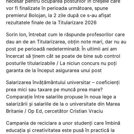
necesar pentru ocuparea posturilor în creșele care
vor fi finalizate în perioada următoare, spune
premierul Bolojan, la 2 zile după ce s-au afișat
rezultatele finale de la Titularizare 2026
Sorin Ion, întrebat cum le răspunde profesorilor care
dau an de an Titularizarea, obțin note mari, dar nu au
post pe perioadă nedeterminată: În ultimii ani am
încercat să ținem cât se poate de bine sub control
posturile titularizabile / La niciun concurs nu poți
garanta de la început asigurarea unui post
Salarizarea învățământului universitar – coeficienți
prea mici sau taxare pe muncă prea mare?
Comparație între salariile propuse în noua lege a
salarizării și salariile de la o universitate din Marea
Britanie / Op Ed, cercetător Cristian Vraciu
Campania de reciclare a unor studenți care îmbină
educația și creativitatea este pusă în practică la