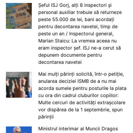
Șeful ISJ Gorj, alți 8 inspectori și
personal auxiliar trebuie să returneze
peste 55.000 de lei, bani acordați
pentru decontarea navetei, timp de
peste un an / Inspectorul general,
Marian Staicu: La vremea aceea nu
eram inspector șef. ISJ ne-a cerut să
depunem documente pentru
decontarea navetei
Mai mulți părinți solicită, într-o petiție,
anularea deciziei ISMB de a nu mai
acorda sumele pentru posturile la plata
cu ora din cadrul cluburilor copiilor:
Multe cercuri de activități extrașcolare
vor dispărea de la 1 septembrie, spun
părinții
Ministrul interimar al Muncii Dragos