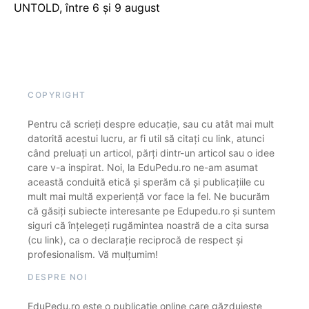
UNTOLD, între 6 și 9 august
COPYRIGHT
Pentru că scrieți despre educație, sau cu atât mai mult
datorită acestui lucru, ar fi util să citați cu link, atunci
când preluați un articol, părți dintr-un articol sau o idee
care v-a inspirat. Noi, la EduPedu.ro ne-am asumat
această conduită etică și sperăm că și publicațiile cu
mult mai multă experiență vor face la fel. Ne bucurăm
că găsiți subiecte interesante pe Edupedu.ro și suntem
siguri că înțelegeți rugămintea noastră de a cita sursa
(cu link), ca o declarație reciprocă de respect și
profesionalism. Vă mulțumim!
DESPRE NOI
EduPedu.ro este o publicație online care găzduiește