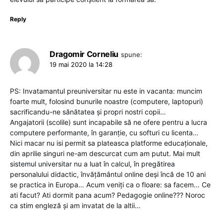
Reply
Dragomir Corneliu
spune:
19 mai 2020 la 14:28
PS: Invatamantul preuniversitar nu este in vacanta: muncim
foarte mult, folosind bunurile noastre (computere, laptopuri)
sacrificandu-ne sănătatea și propri nostri copii…
Angajatorii (scolile) sunt incapabile să ne ofere pentru a lucra
computere performante, în garanție, cu softuri cu licenta…
Nici macar nu isi permit sa plateasca platforme educaționale,
din aprilie singuri ne-am descurcat cum am putut. Mai mult
sistemul universitar nu a luat în calcul, în pregătirea
personalului didactic, învățământul online deși încă de 10 ani
se practica in Europa… Acum veniți ca o floare: sa facem… Ce
ati facut? Ati dormit pana acum? Pedagogie online??? Noroc
ca stim engleză și am invatat de la altii…