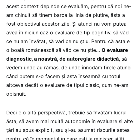
acest context depinde ce evaluăm, pentru că noi ne-
am chinuit să ținem barca la linia de plutire, ăsta a
fost obiectivul acestor zile. Și atunci nu vom putea
avea în niciun caz o evaluare de tip cognitiv, să văd
ce nu am învățat, să văd ce nu știu. Pentru că asta e
o boală românească să văd ce nu știe…
O evaluare
diagnostic, a noastră, de autoreglare didactică
, să
vedem unde au rămas, de unde înnodăm firele atunci
când putem s-o facem și asta înseamnă cu totul
altceva decât o evaluare de tipul clasic, cum ne-am
obișnuit.
Deci e o altă perspectivă, trebuie să învățăm lucrul
ăsta, să avem mai multă autonomie în evaluare și alte
țări au spus explicit, sau și-au asumat riscurile astea
pentru că în momentul în care ești la minister și îți