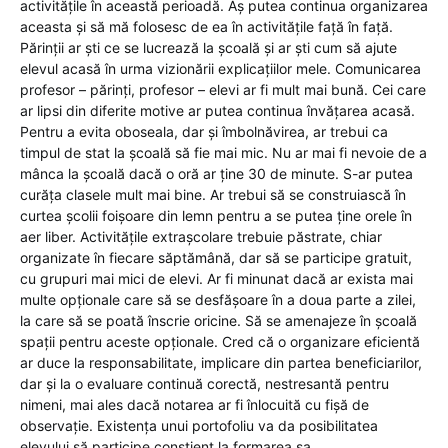
activitățile în această perioadă. Aș putea continua organizarea
aceasta și să mă folosesc de ea în activitățile față în față.
Părinții ar ști ce se lucrează la școală și ar ști cum să ajute
elevul acasă în urma vizionării explicațiilor mele. Comunicarea
profesor – părinți, profesor – elevi ar fi mult mai bună. Cei care
ar lipsi din diferite motive ar putea continua învățarea acasă.
Pentru a evita oboseala, dar și îmbolnăvirea, ar trebui ca
timpul de stat la școală să fie mai mic. Nu ar mai fi nevoie de a
mânca la școală dacă o oră ar ține 30 de minute. S-ar putea
curăța clasele mult mai bine. Ar trebui să se construiască în
curtea școlii foișoare din lemn pentru a se putea ține orele în
aer liber. Activitățile extrașcolare trebuie păstrate, chiar
organizate în fiecare săptămână, dar să se participe gratuit,
cu grupuri mai mici de elevi. Ar fi minunat dacă ar exista mai
multe opționale care să se desfășoare în a doua parte a zilei,
la care să se poată înscrie oricine. Să se amenajeze în școală
spații pentru aceste opționale. Cred că o organizare eficientă
ar duce la responsabilitate, implicare din partea beneficiarilor,
dar și la o evaluare continuă corectă, nestresantă pentru
nimeni, mai ales dacă notarea ar fi înlocuită cu fișă de
observație. Existența unui portofoliu va da posibilitatea
elevului să participe conștient la formarea sa.