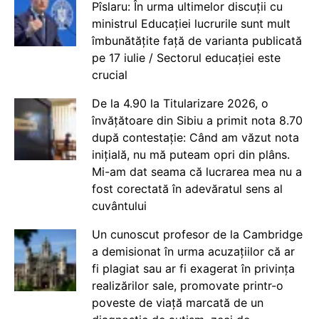
Pîslaru: În urma ultimelor discuții cu
ministrul Educației lucrurile sunt mult
îmbunătățite față de varianta publicată
pe 17 iulie / Sectorul educației este
crucial
De la 4.90 la Titularizare 2026, o
învățătoare din Sibiu a primit nota 8.70
după contestație: Când am văzut nota
inițială, nu mă puteam opri din plâns.
Mi-am dat seama că lucrarea mea nu a
fost corectată în adevăratul sens al
cuvântului
Un cunoscut profesor de la Cambridge
a demisionat în urma acuzațiilor că ar
fi plagiat sau ar fi exagerat în privința
realizărilor sale, promovate printr-o
poveste de viață marcată de un