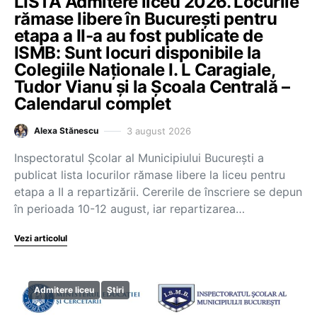
LISTA Admitere liceu 2026. Locurile
rămase libere în București pentru
etapa a II-a au fost publicate de
ISMB: Sunt locuri disponibile la
Colegiile Naționale I. L Caragiale,
Tudor Vianu și la Școala Centrală –
Calendarul complet
3 august 2026
Alexa Stănescu
Inspectoratul Școlar al Municipiului București a
publicat lista locurilor rămase libere la liceu pentru
etapa a II a repartizării. Cererile de înscriere se depun
în perioada 10-12 august, iar repartizarea…
Vezi articolul
Admitere liceu
Știri