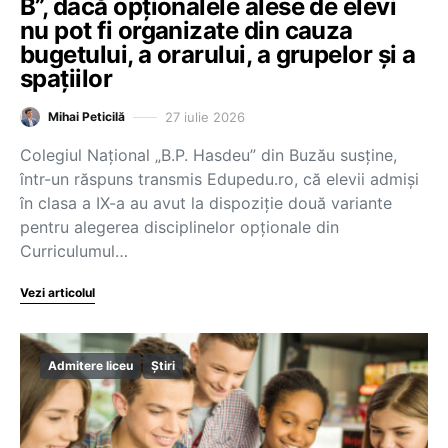
B”, dacă opționalele alese de elevi
nu pot fi organizate din cauza
bugetului, a orarului, a grupelor și a
spațiilor
27 iulie 2026
Mihai Peticilă
Colegiul Național „B.P. Hasdeu” din Buzău susține,
într-un răspuns transmis Edupedu.ro, că elevii admiși
în clasa a IX-a au avut la dispoziție două variante
pentru alegerea disciplinelor opționale din
Curriculumul…
Vezi articolul
Admitere liceu
Știri