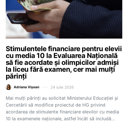
Stimulentele financiare pentru elevii
cu media 10 la Evaluarea Națională
să fie acordate și olimpicilor admiși
la liceu fără examen, cer mai mulți
părinți
24 iulie 2026
Adriana Vișean
Mai mulți părinți au solicitat Ministerului Educației și
Cercetării să modifice proiectul de HG privind
acordarea de stimulente financiare elevilor cu media
10 la examenele naționale, astfel încât să includă…