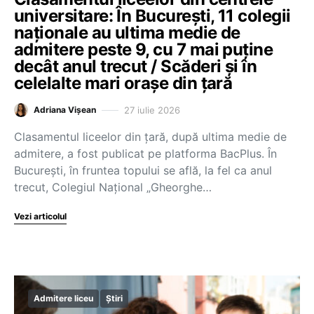
universitare: În București, 11 colegii
naționale au ultima medie de
admitere peste 9, cu 7 mai puține
decât anul trecut / Scăderi și în
celelalte mari orașe din țară
27 iulie 2026
Adriana Vișean
Clasamentul liceelor din țară, după ultima medie de
admitere, a fost publicat pe platforma BacPlus. În
București, în fruntea topului se află, la fel ca anul
trecut, Colegiul Național „Gheorghe…
Vezi articolul
Admitere liceu
Știri