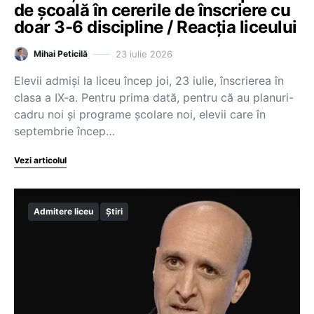
de școală în cererile de înscriere cu
doar 3-6 discipline / Reacția liceului
23 iulie 2026
Mihai Peticilă
Elevii admiși la liceu încep joi, 23 iulie, înscrierea în
clasa a IX-a. Pentru prima dată, pentru că au planuri-
cadru noi și programe școlare noi, elevii care în
septembrie încep…
Vezi articolul
Admitere liceu
Știri