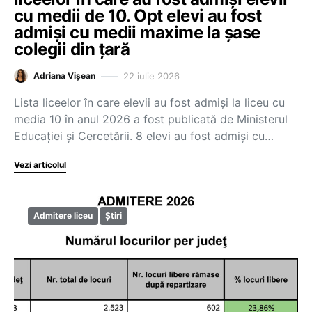
cu medii de 10. Opt elevi au fost
admiși cu medii maxime la șase
colegii din țară
22 iulie 2026
Adriana Vișean
Lista liceelor în care elevii au fost admiși la liceu cu
media 10 în anul 2026 a fost publicată de Ministerul
Educației și Cercetării. 8 elevi au fost admiși cu…
Vezi articolul
Admitere liceu
Știri