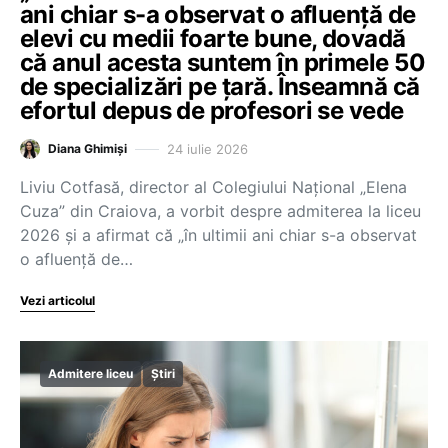
ani chiar s-a observat o afluență de
elevi cu medii foarte bune, dovadă
că anul acesta suntem în primele 50
de specializări pe țară. Înseamnă că
efortul depus de profesori se vede
24 iulie 2026
Diana Ghimiși
Liviu Cotfasă, director al Colegiului Național „Elena
Cuza” din Craiova, a vorbit despre admiterea la liceu
2026 și a afirmat că „în ultimii ani chiar s-a observat
o afluență de…
Vezi articolul
Admitere liceu
Știri