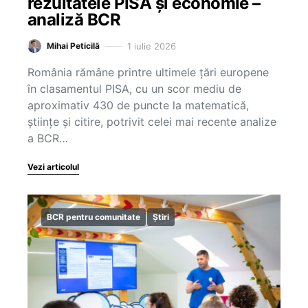
rezultatele PISA și economie –
analiză BCR
1 iulie 2026
Mihai Peticilă
România rămâne printre ultimele țări europene
în clasamentul PISA, cu un scor mediu de
aproximativ 430 de puncte la matematică,
științe și citire, potrivit celei mai recente analize
a BCR…
Vezi articolul
BCR pentru comunitate
Știri