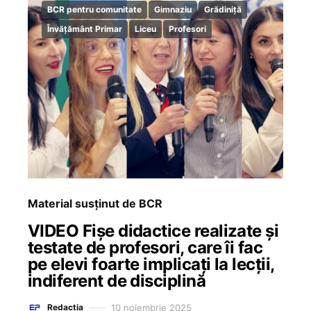
BCR pentru comunitate
Gimnaziu
Grădiniță
Învățământ Primar
Liceu
Profesori
Material susținut de BCR
VIDEO Fișe didactice realizate și
testate de profesori, care îi fac
pe elevi foarte implicați la lecții,
indiferent de disciplină
10 noiembrie 2025
Redacția