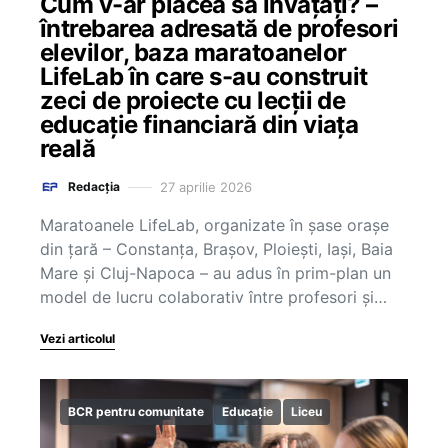
Cum v-ar plăcea să învățați? –
întrebarea adresată de profesori
elevilor, baza maratoanelor
LifeLab în care s-au construit
zeci de proiecte cu lecții de
educație financiară din viața
reală
27 aprilie 2026
Redacția
Maratoanele LifeLab, organizate în șase orașe
din țară – Constanța, Brașov, Ploiești, Iași, Baia
Mare și Cluj-Napoca – au adus în prim-plan un
model de lucru colaborativ între profesori și…
Vezi articolul
BCR pentru comunitate
Educație
Liceu