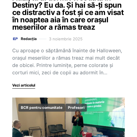
Destiny? Eu da. Și hai să-ți spun
ce distractiv a fost și ce am visat
în noaptea aia în care orașul
meseriilor a rămas treaz
3 noiembrie 2025
Redacția
Cu aproape o săptămână înainte de Halloween,
orașul meseriilor a rămas treaz mai mult decât
de obicei. Printre luminițe, perne colorate și
corturi mici, zeci de copii au adormit în…
Vezi articolul
BCR pentru comunitate
Profesori