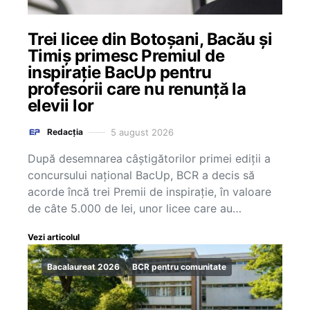
Trei licee din Botoșani, Bacău și
Timiș primesc Premiul de
inspirație BacUp pentru
profesorii care nu renunță la
elevii lor
5 august 2026
Redacția
După desemnarea câștigătorilor primei ediții a
concursului național BacUp, BCR a decis să
acorde încă trei Premii de inspirație, în valoare
de câte 5.000 de lei, unor licee care au…
Vezi articolul
Bacalaureat 2026
BCR pentru comunitate