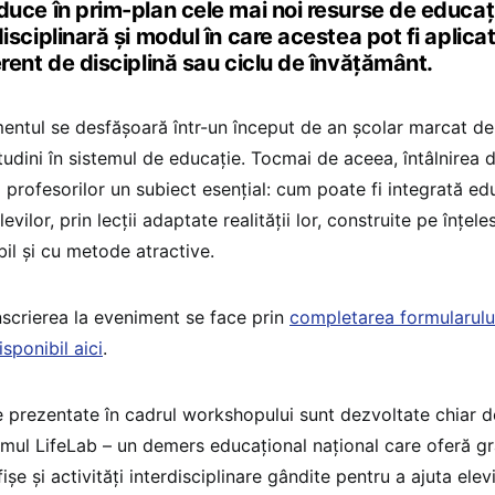
duce în prim-plan cele mai noi resurse de educaț
disciplinară și modul în care acestea pot fi aplicat
erent de disciplină sau ciclu de învățământ.
entul se desfășoară într-un început de an școlar marcat de
tudini în sistemul de educație. Tocmai de aceea, întâlnirea d
a profesorilor un subiect esențial: cum poate fi integrată edu
levilor, prin lecții adaptate realității lor, construite pe înțeles
bil și cu metode atractive.
nscrierea la eveniment se face prin
completarea formularului
isponibil aici
.
le prezentate în cadrul workshopului sunt dezvoltate chiar de
mul LifeLab – un demers educațional național care oferă gra
fișe și activități interdisciplinare gândite pentru a ajuta ele