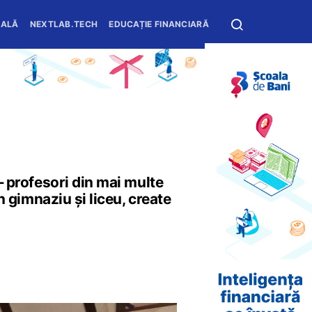
OALĂ
NEXTLAB.TECH
EDUCAȚIE FINANCIARĂ
 – profesori din mai multe
în gimnaziu și liceu, create