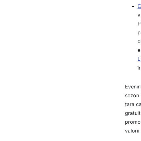
C
v
P
p
d
e
L
î
Evenim
sezon 
țara c
gratui
promov
valori