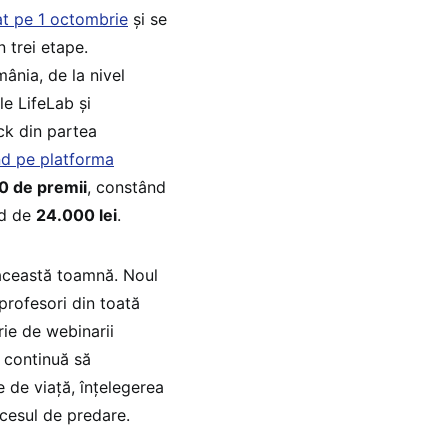
at pe 1 octombrie
și se
în trei etape.
ânia, de la nivel
le LifeLab și
ack din partea
ând pe platforma
0 de premii
, constând
nd de
24.000 lei
.
 această toamnă. Noul
rofesori din toată
rie de webinarii
l continuă să
de viață, înțelegerea
ocesul de predare.