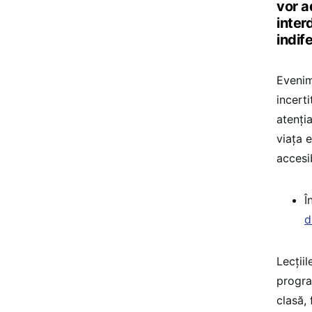
vor a
inter
indif
Evenim
incerti
atenți
viața e
accesi
Î
d
Lecții
progra
clasă, 