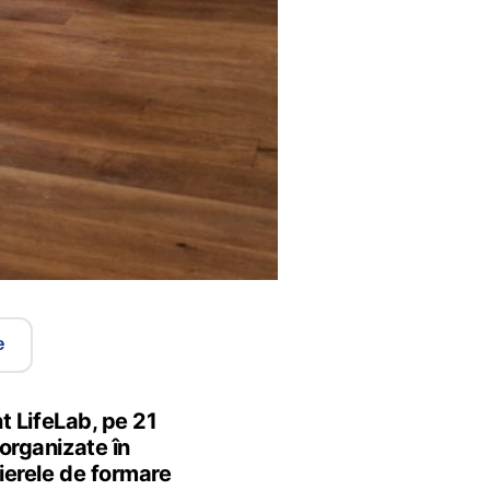
e
nt LifeLab, pe 21
organizate în
lierele de formare