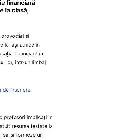
ie financiară
e la clasă,
 provocări și
e la Iași aduce în
cația financiară în
ul lor, într-un limbaj
 de înscriere
 profesori implicați în
tuit resurse testate la
vii să-și formeze un