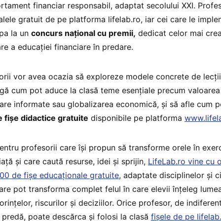
tament financiar responsabil, adaptat secolului XXI. Profe
alele gratuit de pe platforma lifelab.ro, iar cei care le imp
ipa la un
concurs național cu premii,
dedicat celor mai cre
are a educației financiare în predare.
orii vor avea ocazia să exploreze modele concrete de lecții 
agă cum pot aduce la clasă teme esențiale precum valoarea b
iare informate sau globalizarea economică, și să afle cum 
 fișe didactice gratuite
disponibile pe platforma
www.lifel
entru profesorii care își propun să transforme orele în exerc
iață și care caută resurse, idei și sprijin,
LifeLab.ro vine cu 
00 de fișe educaționale gratuite
, adaptate disciplinelor și c
are pot transforma complet felul în care elevii înțeleg lumea
orințelor, riscurilor și deciziilor. Orice profesor, de indifere
 predă, poate descărca și folosi la clasă
fișele de pe lifelab