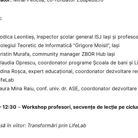
:
odica Leontieș, Inspector școlar general ISJ Iași și profes
olegiul Teoretic de Informatică “Grigore Moisil”, Iași
ristin Murafa, community manager ZBOR Hub Iași
laudia Oprescu, coordonator programe Școala de bani și L
dina Roșca, expert educațional, coordonator dezvoltare re
ifeLab
aura Mina Raiu, conf. univ. dr. ASE, coordonator dezvoltar
– 12:30
–
Workshop profesori, secvențe de lecție pe ciclur
să în viitor: Transformări prin LifeLab