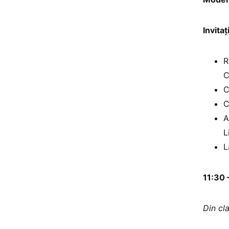
Invitați
R
C
C
C
A
L
L
11:30 
Din cla