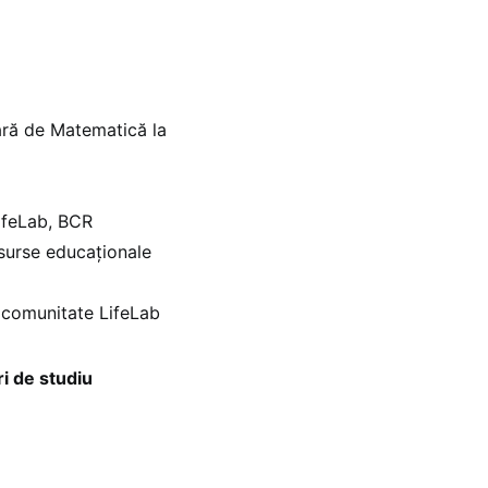
oară de Matematică la
ifeLab, BCR
surse educaționale
e comunitate LifeLab
i de studiu