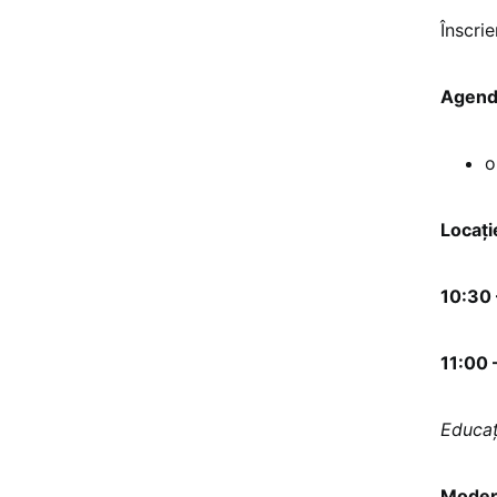
Înscri
Agenda
o
Locați
10:30 
11:00 
Educaț
Moder