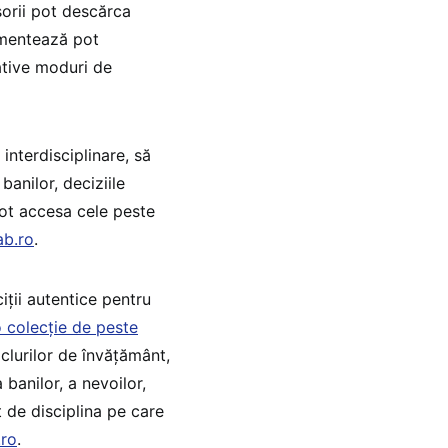
sorii pot descărca
lementează pot
ative moduri de
interdisciplinare, să
anilor, deciziile
pot accesa cele peste
ab.ro
.
iții autentice pentru
o colecție de peste
iclurilor de învățământ,
 banilor, a nevoilor,
nt de disciplina pe care
.ro
.