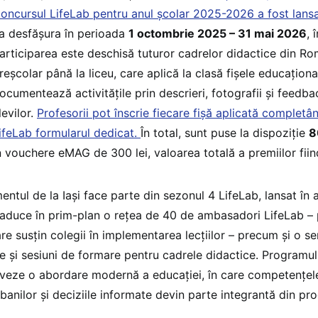
oncursul LifeLab pentru anul școlar 2025-2026 a fost lans
a desfășura în perioada
1 octombrie 2025 – 31 mai 2026
, 
articiparea este deschisă tuturor cadrelor didactice din Rom
reșcolar până la liceu, care aplică la clasă fișele educaționa
ocumentează activitățile prin descrieri, fotografii și feedb
levilor.
Profesorii pot înscrie fiecare fișă aplicată complet
ifeLab formularul dedicat.
În total, sunt puse la dispoziție
8
n vouchere eMAG de 300 lei, valoarea totală a premiilor fii
entul de la Iași face parte din sezonul 4 LifeLab, lansat în
aduce în prim-plan o rețea de 40 de ambasadori LifeLab – p
are susțin colegii în implementarea lecțiilor – precum și o se
te și sesiuni de formare pentru cadrele didactice. Programu
eze o abordare modernă a educației, în care competențele 
i banilor și deciziile informate devin parte integrantă din pr