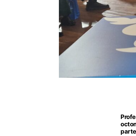
Profe
octom
parte