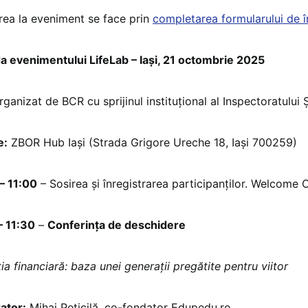
erea la eveniment se face prin
completarea formularului de în
 evenimentului LifeLab – Iași, 21 octombrie 2025
rganizat de BCR cu sprijinul instituțional al Inspectoratului
e:
ZBOR Hub Iași (Strada Grigore Ureche 18, Iași 700259)
– 11:00
– Sosirea și înregistrarea participanților. Welcome 
– 11:30
–
Conferința de deschidere
ia financiară: baza unei generații pregătite pentru viitor
ator:
Mihai Peticilă, co-fondator Edupedu.ro