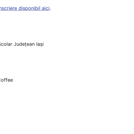
scriere disponibil aici
.
 Școlar Județean Iași
Coffee