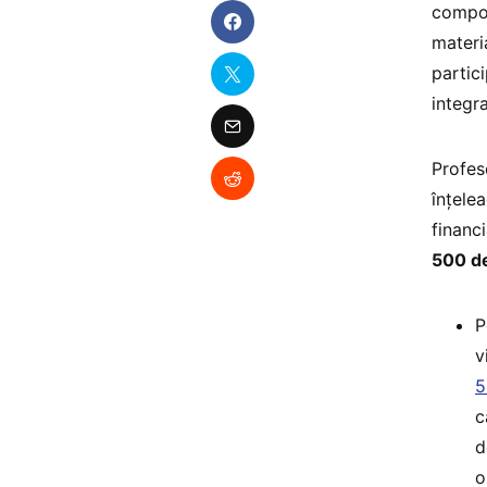
compor
materi
partic
integr
Profes
înțele
financ
500 de
P
v
5
c
d
o