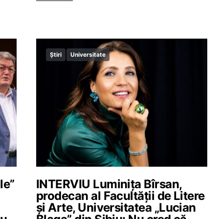
Știri
Universitate
le”
INTERVIU Luminița Bîrsan,
prodecan al Facultății de Litere
și Arte, Universitatea „Lucian