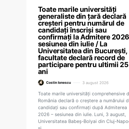
Toate marile universități
generaliste din țară declară
creșteri pentru numărul de
candidați înscriși sau
confirmați la Admitere 2026,
sesiunea din iulie / La
Universitatea din București,
facultate declară record de
participare pentru ultimii 25
ani
3 august 2026
Costin Ionescu
Toate marile universități comprehensive d
România declară o creștere a numărului 
candidați sau confirmați după Admiterea
2026 – sesiunea din iulie. Luni, 3 august,
Universitatea Babeș-Bolyai din Cluj-Nap
și…