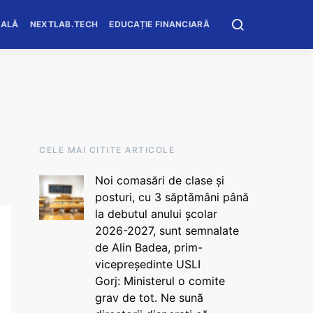
OALĂ
NEXTLAB.TECH
EDUCAȚIE FINANCIARĂ
CELE MAI CITITE ARTICOLE
Noi comasări de clase și
posturi, cu 3 săptămâni până
la debutul anului școlar
2026-2027, sunt semnalate
de Alin Badea, prim-
vicepreședinte USLI
Gorj: Ministerul o comite
grav de tot. Ne sună