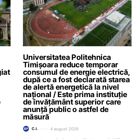
Universitatea Politehnica
Timișoara reduce temporar
giat
consumul de energie electrică,
după ce a fost declarată starea
de alertă energetică la nivel
național / Este prima instituție
e
de învățământ superior care
anunță public o astfel de
măsură
4 august 2026
C.I.