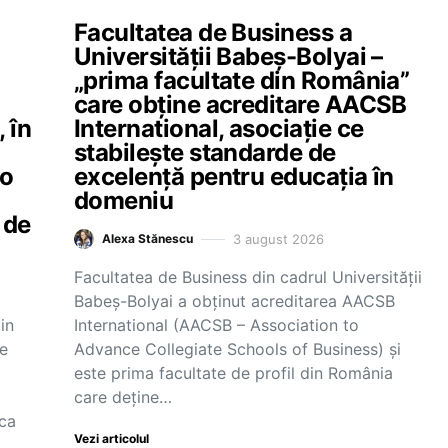
Facultatea de Business a
Universității Babeș-Bolyai –
„prima facultate din România”
care obține acreditare AACSB
 în
International, asociație ce
stabilește standarde de
 o
excelență pentru educația în
domeniu
 de
3 august 2026
Alexa Stănescu
Facultatea de Business din cadrul Universității
Babeș-Bolyai a obținut acreditarea AACSB
in
International (AACSB – Association to
de
Advance Collegiate Schools of Business) și
este prima facultate de profil din România
care deține…
oca
Vezi articolul