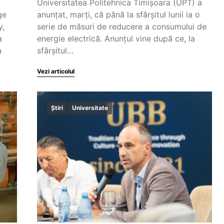
Universitatea Politehnica Timișoara (UPT) a
ge
anunțat, marți, că până la sfârșitul lunii ia o
y,
serie de măsuri de reducere a consumului de
a
energie electrică. Anunțul vine după ce, la
a
sfârșitul…
Vezi articolul
Știri
Universitate