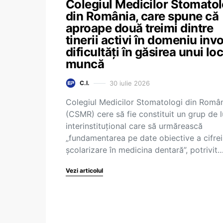
Colegiul Medicilor Stomatol
din România, care spune că
aproape două treimi dintre
tinerii activi în domeniu inv
dificultăți în găsirea unui lo
muncă
30 iulie 2026
C.I.
Colegiul Medicilor Stomatologi din Româ
(CSMR) cere să fie constituit un grup de 
interinstituțional care să urmărească
„fundamentarea pe date obiective a cifrei
școlarizare în medicina dentară”, potrivit
Vezi articolul