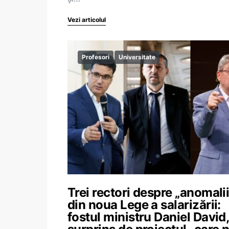
Vezi articolul
Profesori
Universitate
Trei rectori despre „anomalii
din noua Lege a salarizării:
fostul ministru Daniel David,