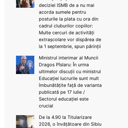
deciziei ISMB de a nu mai
acorda sumele pentru
posturile la plata cu ora din
cadrul cluburilor copiilor:
Multe cercuri de activități
extrașcolare vor dispărea de
la 1 septembrie, spun părinții
Ministrul interimar al Muncii
Dragos Pîslaru: În urma
ultimelor discuții cu ministrul
Educației lucrurile sunt mult
îmbunătățite față de varianta
publicată pe 17 iulie /
Sectorul educației este
crucial
De la 4.90 la Titularizare
2026, o învățătoare din Sibiu