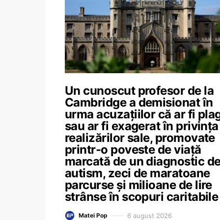
Un cunoscut profesor de la
Cambridge a demisionat în
urma acuzațiilor că ar fi pla
sau ar fi exagerat în privința
realizărilor sale, promovate
printr-o poveste de viață
marcată de un diagnostic d
autism, zeci de maratoane
parcurse și milioane de lire
strânse în scopuri caritabile
6 august 2026
Matei Pop