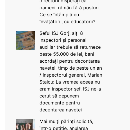
directorii disperați că
oamenii rămân fără posturi.
Ce se întâmplă cu
învățătorii, cu educatorii?
Șeful ISJ Gorj, alți 8
inspectori și personal
auxiliar trebuie să returneze
peste 55.000 de lei, bani
acordați pentru decontarea
navetei, timp de peste un an
/ Inspectorul general, Marian
Staicu: La vremea aceea nu
eram inspector șef. ISJ ne-a
cerut să depunem
documente pentru
decontarea navetei
Mai mulți părinți solicită,
într-o petiție, anularea