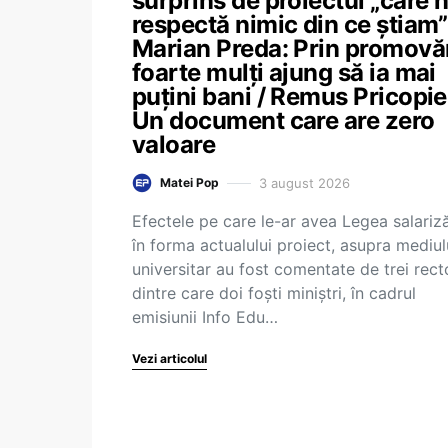
surprins de proiectul „care 
respectă nimic din ce știam”
Marian Preda: Prin promovă
foarte mulți ajung să ia mai
puțini bani / Remus Pricopie
Un document care are zero
valoare
3 august 2026
Matei Pop
Efectele pe care le-ar avea Legea salarizăr
în forma actualului proiect, asupra mediul
universitar au fost comentate de trei recto
dintre care doi foști miniștri, în cadrul
emisiunii Info Edu…
Vezi articolul