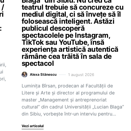
nu
Blaga” din Sibiu: Nu cred că
 /
teatrul trebuie să concureze cu
ri
mediul digital, ci să învețe să îl
folosească inteligent. Astăzi
:
publicul descoperă
spectacolele pe Instagram,
TikTok sau YouTube, însă
experiența artistică autentică
rămâne cea trăită în sala de
spectacol
ii,
ui
1 august 2026
Alexa Stănescu
ri,
Luminița Bîrsan, prodecan al Facultății de
Litere și Arte și director al programului de
master „Management și antreprenoriat
cultural” din cadrul Universității „Lucian Blaga”
din Sibiu, vorbește într-un interviu pentru…
Vezi articolul