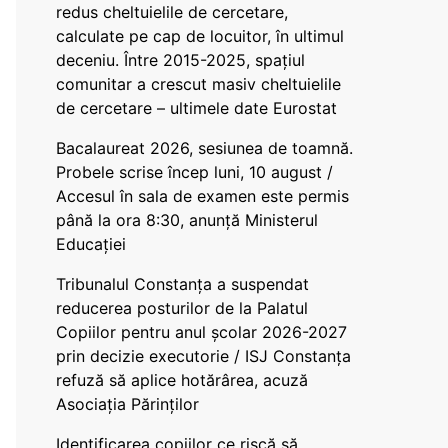
redus cheltuielile de cercetare,
calculate pe cap de locuitor, în ultimul
deceniu. Între 2015-2025, spațiul
comunitar a crescut masiv cheltuielile
de cercetare – ultimele date Eurostat
Bacalaureat 2026, sesiunea de toamnă.
Probele scrise încep luni, 10 august /
Accesul în sala de examen este permis
până la ora 8:30, anunță Ministerul
Educației
Tribunalul Constanța a suspendat
reducerea posturilor de la Palatul
Copiilor pentru anul școlar 2026-2027
prin decizie executorie / ISJ Constanța
refuză să aplice hotărârea, acuză
Asociația Părinților
Identificarea copiilor ce riscă să