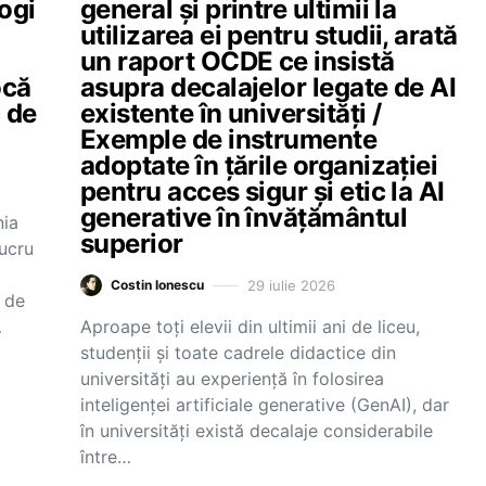
ogi
general și printre ultimii la
utilizarea ei pentru studii, arată
un raport OCDE ce insistă
ocă
asupra decalajelor legate de AI
c de
existente în universități /
Exemple de instrumente
adoptate în țările organizației
pentru acces sigur și etic la AI
generative în învățământul
nia
superior
lucru
29 iulie 2026
Costin Ionescu
 de
…
Aproape toți elevii din ultimii ani de liceu,
studenții și toate cadrele didactice din
universități au experiență în folosirea
inteligenței artificiale generative (GenAI), dar
în universități există decalaje considerabile
între…