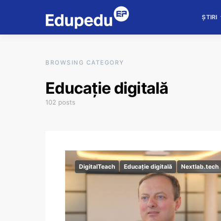
ȘTIRI
BROWSING CATEGORY
Educație digitală
102 posts
DigitalTeach
Educație digitală
Nextlab.tech