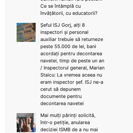
Ce se întâmplă cu
învățătorii, cu educatorii?
Șeful ISJ Gorj, alți 8
inspectori și personal
auxiliar trebuie să returneze
peste 55.000 de lei, bani
acordați pentru decontarea
navetei, timp de peste un an
/ Inspectorul general, Marian
Staicu: La vremea aceea nu
eram inspector șef. ISJ ne-a
cerut să depunem
documente pentru
decontarea navetei
Mai mulți părinți solicită,
într-o petiție, anularea
deciziei ISMB de a nu mai