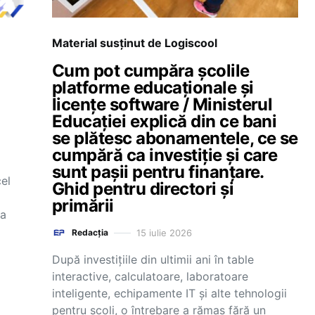
Material susținut de Logiscool
Cum pot cumpăra școlile
platforme educaționale și
licențe software / Ministerul
Educației explică din ce bani
se plătesc abonamentele, ce se
cumpără ca investiție și care
sunt pașii pentru finanțare.
cel
Ghid pentru directori și
primării
ia
15 iulie 2026
Redacția
După investițiile din ultimii ani în table
interactive, calculatoare, laboratoare
inteligente, echipamente IT și alte tehnologii
pentru școli, o întrebare a rămas fără un