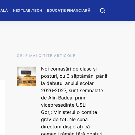
OALĂ
NEXTLAB.TECH
EDUCAȚIE FINANCIARĂ
CELE MAI CITITE ARTICOLE
Noi comasări de clase și
posturi, cu 3 săptămâni până
la debutul anului școlar
2026-2027, sunt semnalate
de Alin Badea, prim-
vicepreședinte USLI
Gorj: Ministerul o comite
grav de tot. Ne sună
directorii disperați că
oamenii rămân fără posturi.