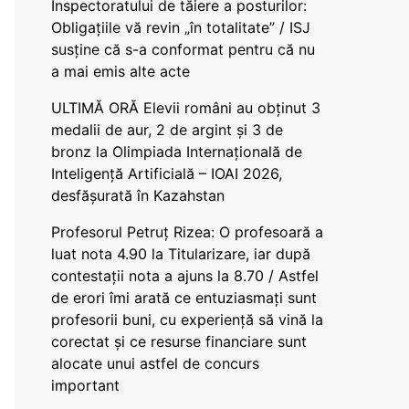
Inspectoratului de tăiere a posturilor:
Obligațiile vă revin „în totalitate” / ISJ
susține că s-a conformat pentru că nu
a mai emis alte acte
ULTIMĂ ORĂ Elevii români au obținut 3
medalii de aur, 2 de argint și 3 de
bronz la Olimpiada Internațională de
Inteligență Artificială – IOAI 2026,
desfășurată în Kazahstan
Profesorul Petruț Rizea: O profesoară a
luat nota 4.90 la Titularizare, iar după
contestații nota a ajuns la 8.70 / Astfel
de erori îmi arată ce entuziasmați sunt
profesorii buni, cu experiență să vină la
corectat și ce resurse financiare sunt
alocate unui astfel de concurs
important