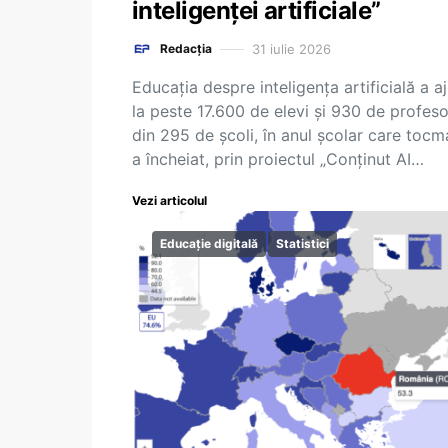
inteligenței artificiale”
31 iulie 2026
Redacția
Educația despre inteligența artificială a a
la peste 17.600 de elevi și 930 de profeso
din 295 de școli, în anul școlar care tocm
a încheiat, prin proiectul „Conținut AI…
Vezi articolul
Educație digitală
Statistici