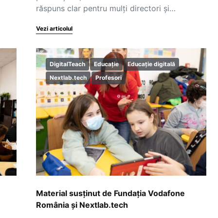
răspuns clar pentru mulți directori și…
Vezi articolul
DigitalTeach
Educație
Educație digitală
Nextlab.tech
Profesori
Material susținut de Fundația Vodafone
România și Nextlab.tech