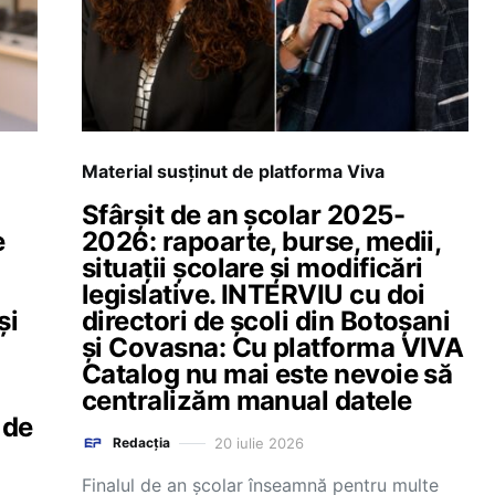
Material susținut de platforma Viva
Sfârșit de an școlar 2025-
e
2026: rapoarte, burse, medii,
situații școlare și modificări
legislative. INTERVIU cu doi
și
directori de școli din Botoșani
și Covasna: Cu platforma VIVA
Catalog nu mai este nevoie să
centralizăm manual datele
 de
20 iulie 2026
Redacția
Finalul de an școlar înseamnă pentru multe