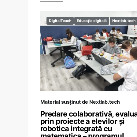
DigitalTeach
Educație digitală
Nextlab.tech
Material susținut de Nextlab.tech
Predare colaborativă, evalu
prin proiecte a elevilor și
robotica integrată cu
matematica – programul