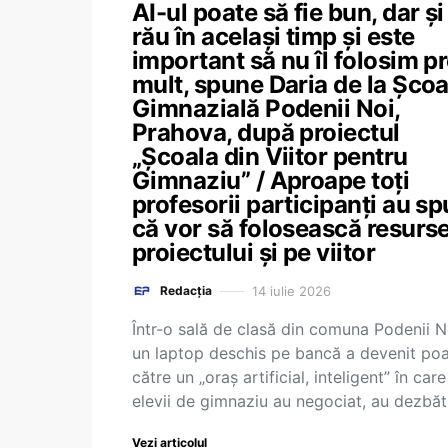
AI-ul poate să fie bun, dar și
rău în același timp și este
important să nu îl folosim p
mult, spune Daria de la Școa
Gimnazială Podenii Noi,
Prahova, după proiectul
„Școala din Viitor pentru
Gimnaziu” / Aproape toți
profesorii participanți au sp
că vor să folosească resurs
proiectului și pe viitor
14 iulie 2026
Redacția
Într-o sală de clasă din comuna Podenii N
un laptop deschis pe bancă a devenit po
către un „oraș artificial, inteligent” în care
elevii de gimnaziu au negociat, au dezbă
Vezi articolul