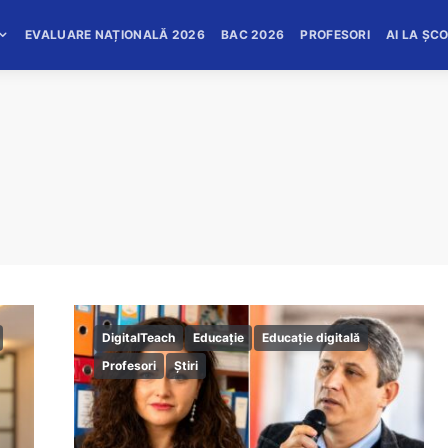
EVALUARE NAȚIONALĂ 2026
BAC 2026
PROFESORI
AI LA ȘC
DigitalTeach
Educație
Educație digitală
Profesori
Știri