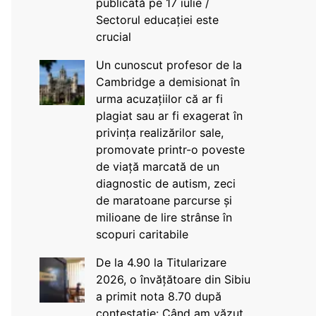
publicată pe 17 iulie /
Sectorul educației este
crucial
Un cunoscut profesor de la
Cambridge a demisionat în
urma acuzațiilor că ar fi
plagiat sau ar fi exagerat în
privința realizărilor sale,
promovate printr-o poveste
de viață marcată de un
diagnostic de autism, zeci
de maratoane parcurse și
milioane de lire strânse în
scopuri caritabile
De la 4.90 la Titularizare
2026, o învățătoare din Sibiu
a primit nota 8.70 după
contestație: Când am văzut