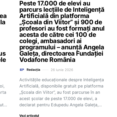
Peste 17.000 de elevi au
parcurs lecțiile de Inteligență
rea
Artificială din platforma
la
„Școala din Viitor” și 900 de
profesori au fost formați anul
acesta de către cei 100 de
colegi, ambasadori ai
programului – anunță Angela
us
Galeța, directoarea Fundației
ele
Vodafone România
26 iunie 2026
Redacția
Activitățile educaționale despre Inteligența
oi,
Artificială, disponibile gratuit pe platforma
arta
„Școala din Viitor”, au fost parcurse în an
acest școlar de peste 17.000 de elevi, a
tut…
declarat pentru Edupedu Angela Galeța,…
Vezi articolul