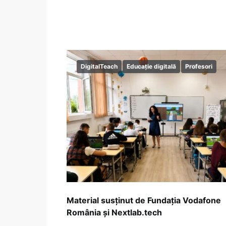
DigitalTeach
Educație digitală
Profesori
Material susținut de Fundația Vodafone
România și Nextlab.tech