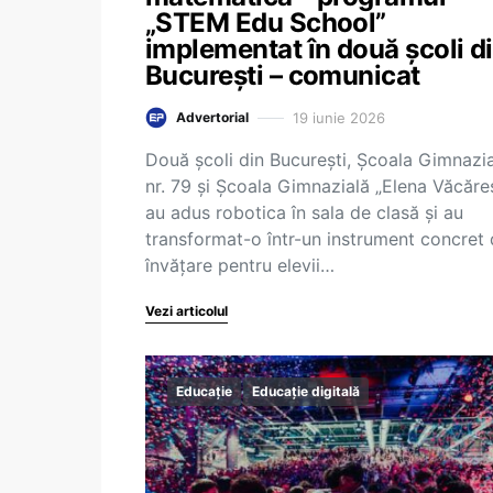
„STEM Edu School”
implementat în două școli d
București – comunicat
19 iunie 2026
Advertorial
Două școli din București, Școala Gimnazi
nr. 79 și Școala Gimnazială „Elena Văcăre
au adus robotica în sala de clasă și au
transformat-o într-un instrument concret
învățare pentru elevii…
Vezi articolul
Educație
Educație digitală