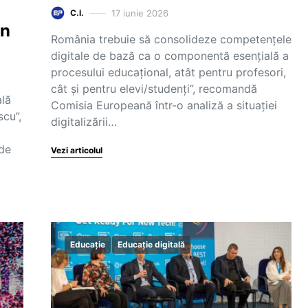
17 iunie 2026
C.I.
in
România trebuie să consolideze competențele
digitale de bază ca o componentă esențială a
procesului educațional, atât pentru profesori,
cât și pentru elevi/studenți”, recomandă
ală
Comisia Europeană într-o analiză a situației
scu”,
digitalizării…
 de
Vezi articolul
Educație
Educație digitală