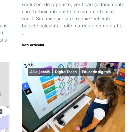
școli zeci de rapoarte, verificări și documente
care trebuie întocmite într-un timp foarte
scurt. Situațiile școlare trebuie încheiate,
juns
bursele calculate, foile matricole completate,
ri
…
ai s-
Vezi articolul
AI la Școală
DigitalTeach
Educație digitală