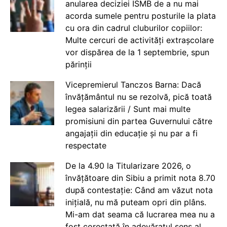
anularea deciziei ISMB de a nu mai
acorda sumele pentru posturile la plata
cu ora din cadrul cluburilor copiilor:
Multe cercuri de activități extrașcolare
vor dispărea de la 1 septembrie, spun
părinții
Vicepremierul Tanczos Barna: Dacă
învățământul nu se rezolvă, pică toată
legea salarizării / Sunt mai multe
promisiuni din partea Guvernului către
angajații din educație și nu par a fi
respectate
De la 4.90 la Titularizare 2026, o
învățătoare din Sibiu a primit nota 8.70
după contestație: Când am văzut nota
inițială, nu mă puteam opri din plâns.
Mi-am dat seama că lucrarea mea nu a
fost corectată în adevăratul sens al