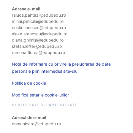
Adrese e-mail
raluca.pantazi@edupedu.ro
mihai.peticila@edupedu.ro
costin.ionescu@edupedu.ro
alexa.stanescu@edupedu.ro
diana.ghimisi@edupedu.ro
stefan.lefter@edupedu.ro
ramona.florea@edupedu.ro
Notă de informare cu privire la prelucrarea de date
personale prin intermediul site-ului
Politica de cookie
Modifică setarile cookie-urilor
PUBLICITATE ȘI PARTENERIATE
Adresă de e-mail
comunicare@edupedu.ro