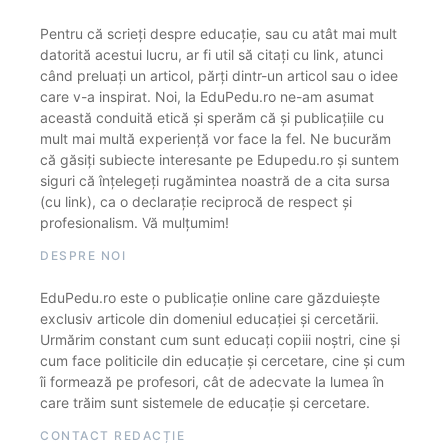
Pentru că scrieți despre educație, sau cu atât mai mult
datorită acestui lucru, ar fi util să citați cu link, atunci
când preluați un articol, părți dintr-un articol sau o idee
care v-a inspirat. Noi, la EduPedu.ro ne-am asumat
această conduită etică și sperăm că și publicațiile cu
mult mai multă experiență vor face la fel. Ne bucurăm
că găsiți subiecte interesante pe Edupedu.ro și suntem
siguri că înțelegeți rugămintea noastră de a cita sursa
(cu link), ca o declarație reciprocă de respect și
profesionalism. Vă mulțumim!
DESPRE NOI
EduPedu.ro este o publicație online care găzduiește
exclusiv articole din domeniul educației și cercetării.
Urmărim constant cum sunt educați copiii noștri, cine și
cum face politicile din educație și cercetare, cine și cum
îi formează pe profesori, cât de adecvate la lumea în
care trăim sunt sistemele de educație și cercetare.
CONTACT REDACȚIE