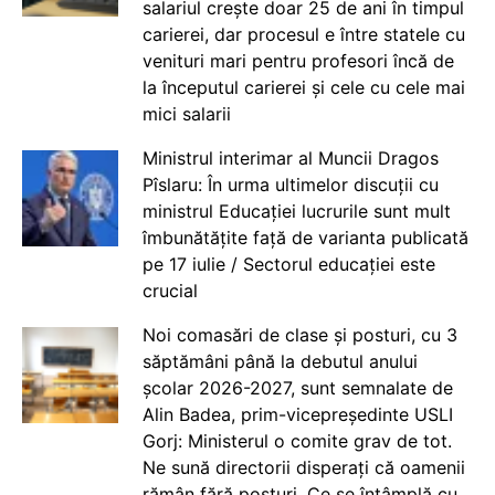
salariul crește doar 25 de ani în timpul
carierei, dar procesul e între statele cu
venituri mari pentru profesori încă de
la începutul carierei și cele cu cele mai
mici salarii
Ministrul interimar al Muncii Dragos
Pîslaru: În urma ultimelor discuții cu
ministrul Educației lucrurile sunt mult
îmbunătățite față de varianta publicată
pe 17 iulie / Sectorul educației este
crucial
Noi comasări de clase și posturi, cu 3
săptămâni până la debutul anului
școlar 2026-2027, sunt semnalate de
Alin Badea, prim-vicepreședinte USLI
Gorj: Ministerul o comite grav de tot.
Ne sună directorii disperați că oamenii
rămân fără posturi. Ce se întâmplă cu