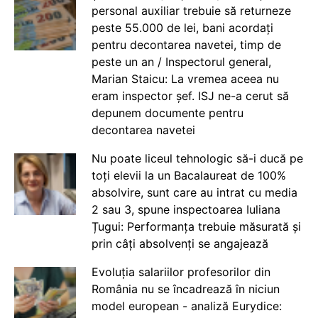
personal auxiliar trebuie să returneze
peste 55.000 de lei, bani acordați
pentru decontarea navetei, timp de
peste un an / Inspectorul general,
Marian Staicu: La vremea aceea nu
eram inspector șef. ISJ ne-a cerut să
depunem documente pentru
decontarea navetei
Nu poate liceul tehnologic să-i ducă pe
toți elevii la un Bacalaureat de 100%
absolvire, sunt care au intrat cu media
2 sau 3, spune inspectoarea Iuliana
Țugui: Performanța trebuie măsurată și
prin câți absolvenți se angajează
Evoluția salariilor profesorilor din
România nu se încadrează în niciun
model european - analiză Eurydice: