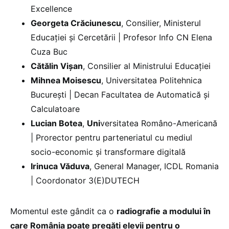
Excellence
Georgeta Crăciunescu
, Consilier, Ministerul
Educației și Cercetării | Profesor Info CN Elena
Cuza Buc
Cătălin Vișan
, Consilier al Ministrului Educației
Mihnea Moisescu
, Universitatea Politehnica
București | Decan Facultatea de Automatică și
Calculatoare
Lucian Botea
,
Uni
versitatea Româno-Americană
| Prorector pentru parteneriatul cu mediul
socio-economic și transformare digitală
Irinuca Văduva
, General Manager, ICDL Romania
| Coordonator 3(E)DUTECH
Momentul este gândit ca o
radiografie a modului în
care România poate pregăti elevii pentru o