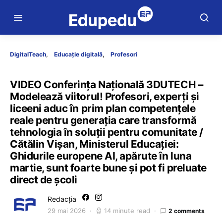
DigitalTeach
Educație digitală
Profesori
VIDEO Conferința Națională 3DUTECH –
Modelează viitorul! Profesori, experți și
liceeni aduc în prim plan competențele
reale pentru generația care transformă
tehnologia în soluții pentru comunitate /
Cătălin Vișan, Ministerul Educației:
Ghidurile europene AI, apărute în luna
martie, sunt foarte bune și pot fi preluate
direct de școli
Redacția
29 mai 2026
14 minute read
2 comments