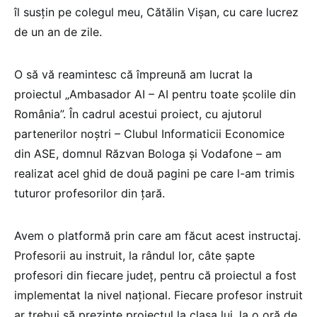
îl susțin pe colegul meu, Cătălin Vișan, cu care lucrez
de un an de zile.
O să vă reamintesc că împreună am lucrat la
proiectul „Ambasador AI – AI pentru toate școlile din
România”. În cadrul acestui proiect, cu ajutorul
partenerilor noștri – Clubul Informaticii Economice
din ASE, domnul Răzvan Bologa și Vodafone – am
realizat acel ghid de două pagini pe care l-am trimis
tuturor profesorilor din țară.
Avem o platformă prin care am făcut acest instructaj.
Profesorii au instruit, la rândul lor, câte șapte
profesori din fiecare județ, pentru că proiectul a fost
implementat la nivel național. Fiecare profesor instruit
ar trebui să prezinte proiectul la clasa lui, la o oră de