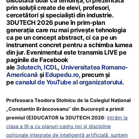
discutată doar ca tendință, ci prezentată
prin soluții create de elevi, profesori,
cercetători și specialiști din industrie.
3DUTECH 2026 pune în prim-plan
generația care nu mai privește tehnologia
ca pe un concept abstract, ci ca pe un
instrument concret pentru a schimba lumea
din jur. Evenimentul este transmis LIVE pe
paginile de Facebook
ale
3dutech
,
ICDL
,
Universitatea Romano-
Americană
și
Edupedu.ro
, precum și
pe
canalul de YouTube al organizatorului
.
Profesoara Teodora Stolnicu de la Colegiul Național
„Constantin Brâncoveanu” din București a primit
premiul (E)DUCATOR la 3DUTECH 2026
:
Intrăm la
clasa a IX-a cu planuri-cadru noi și discipline
opționale integrate de inteligență artificială, suntem