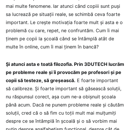
mai multe fenomene. Iar atunci când copiii sunt puși
sa lucrează pe situații reale, se schimbă ceva foarte
important. Le crește motivația foarte mult și asta e o
problemă cu care, repet, ne confruntăm. Cum îi mai
ținem pe copii la școală când se întâmplă atât de
multe în online, cum îi mai ținem în bancă?
Și atunci asta e toată filozofia. Prin 3DUTECH lucrăm
pe probleme reale și îi provocăm pe profesori și pe
copii să testeze, să greșească.
E foarte important
să calibreze. Și foarte important să găsească soluții,
nu răspunsul corect, așa cum ne-a obișnuit școala
până acum. Dacă ne punem probleme reale și căutăm
soluții, cred că o să fim cu toții mult mai mulțumiți
despre ce se întâmplă în școală și o să vorbim mai
puțin despre analfabetism funcțional, despre cât de