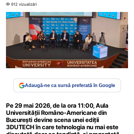
912 vizualizări
Adaugă-ne ca sursă preferată în Google
Pe 29 mai 2026, de la ora 11:00, Aula
Universității Româno-Americane din
București devine scena unei ediții
3DUTECH în care tehnologia nu mai este