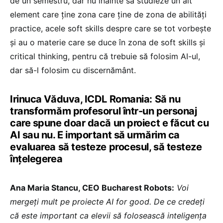
de un semestru, dar nu înainte să studieze un alt
element care ține zona care ține de zona de abilități
practice, acele soft skills despre care se tot vorbește
și au o materie care se duce în zona de soft skills și
critical thinking, pentru că trebuie să folosim AI-ul,
dar să-l folosim cu discernământ.
Irinuca Văduva, ICDL Romania: Să nu
transformăm profesorul într-un personaj
care spune doar dacă un proiect e făcut cu
AI sau nu. E important să urmărim ca
evaluarea să testeze procesul, să testeze
înțelegerea
Ana Maria Stancu, CEO Bucharest Robots:
Voi
mergeți mult pe proiecte AI for good. De ce credeți
că este important ca elevii să folosească inteligența