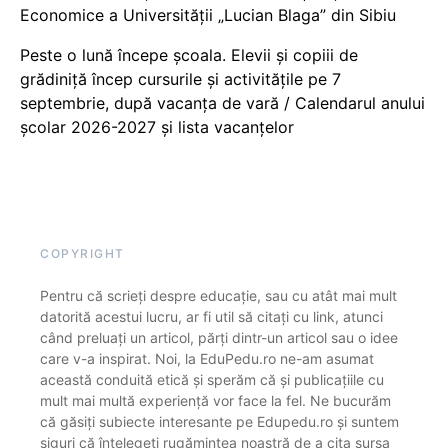
Economice a Universității „Lucian Blaga” din Sibiu
Peste o lună începe școala. Elevii și copiii de
grădiniță încep cursurile și activitățile pe 7
septembrie, după vacanța de vară / Calendarul anului
școlar 2026-2027 și lista vacanțelor
COPYRIGHT
Pentru că scrieți despre educație, sau cu atât mai mult
datorită acestui lucru, ar fi util să citați cu link, atunci
când preluați un articol, părți dintr-un articol sau o idee
care v-a inspirat. Noi, la EduPedu.ro ne-am asumat
această conduită etică și sperăm că și publicațiile cu
mult mai multă experiență vor face la fel. Ne bucurăm
că găsiți subiecte interesante pe Edupedu.ro și suntem
siguri că înțelegeți rugămintea noastră de a cita sursa