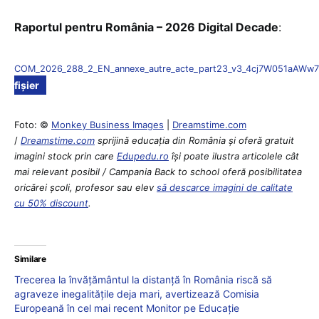
Raportul pentru România – 2026 Digital Decade
:
COM_2026_288_2_EN_annexe_autre_acte_part23_v3_4cj7W051aAWw
fișier
Foto: ©
Monkey Business Images
|
Dreamstime.com
/
Dreamstime.com
sprijină educaţia din România şi oferă gratuit
imagini stock prin care
Edupedu.ro
îşi poate ilustra articolele cât
mai relevant posibil / Campania Back to school oferă posibilitatea
oricărei școli, profesor sau elev
să descarce imagini de calitate
cu 50% discount
.
Similare
Trecerea la învățământul la distanță în România riscă să
agraveze inegalitățile deja mari, avertizează Comisia
Europeană în cel mai recent Monitor pe Educație