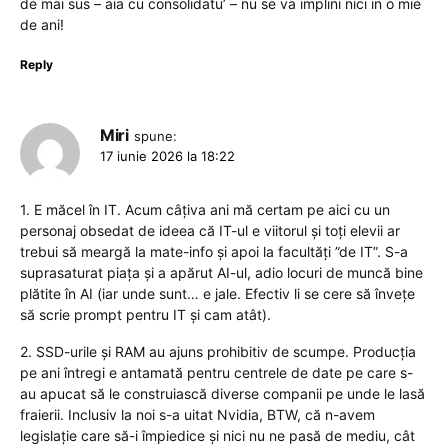
de mai sus – aia cu consolidatu’ – nu se va implini nici in o mie
de ani!
Reply
Miri
spune:
17 iunie 2026 la 18:22
1. E măcel în IT. Acum câțiva ani mă certam pe aici cu un
personaj obsedat de ideea că IT-ul e viitorul și toți elevii ar
trebui să meargă la mate-info și apoi la facultăți ”de IT”. S-a
suprasaturat piața și a apărut AI-ul, adio locuri de muncă bine
plătite în AI (iar unde sunt… e jale. Efectiv li se cere să învețe
să scrie prompt pentru IT și cam atât).
2. SSD-urile și RAM au ajuns prohibitiv de scumpe. Producția
pe ani întregi e antamată pentru centrele de date pe care s-
au apucat să le construiască diverse companii pe unde le lasă
fraierii. Inclusiv la noi s-a uitat Nvidia, BTW, că n-avem
legislație care să-i împiedice și nici nu ne pasă de mediu, cât