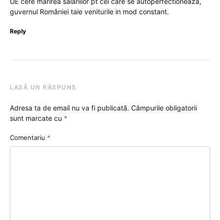
UE cere mărirea salariilor pt cei care se autoperfectioneaza,
guvernul României taie veniturile in mod constant.
Reply
LASĂ UN RĂSPUNS
Adresa ta de email nu va fi publicată.
Câmpurile obligatorii
sunt marcate cu
*
Comentariu
*