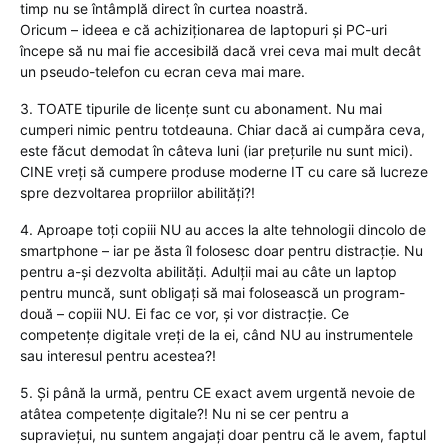
timp nu se întâmplă direct în curtea noastră.
Oricum – ideea e că achiziționarea de laptopuri și PC-uri
începe să nu mai fie accesibilă dacă vrei ceva mai mult decât
un pseudo-telefon cu ecran ceva mai mare.
3. TOATE tipurile de licențe sunt cu abonament. Nu mai
cumperi nimic pentru totdeauna. Chiar dacă ai cumpăra ceva,
este făcut demodat în câteva luni (iar prețurile nu sunt mici).
CINE vreți să cumpere produse moderne IT cu care să lucreze
spre dezvoltarea propriilor abilități?!
4. Aproape toți copiii NU au acces la alte tehnologii dincolo de
smartphone – iar pe ăsta îl folosesc doar pentru distracție. Nu
pentru a-și dezvolta abilități. Adulții mai au câte un laptop
pentru muncă, sunt obligați să mai folosească un program-
două – copiii NU. Ei fac ce vor, și vor distracție. Ce
competențe digitale vreți de la ei, când NU au instrumentele
sau interesul pentru acestea?!
5. Și până la urmă, pentru CE exact avem urgentă nevoie de
atâtea competențe digitale?! Nu ni se cer pentru a
supraviețui, nu suntem angajați doar pentru că le avem, faptul