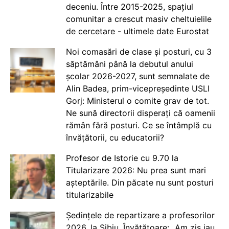
deceniu. Între 2015-2025, spațiul
comunitar a crescut masiv cheltuielile
de cercetare - ultimele date Eurostat
Noi comasări de clase și posturi, cu 3
săptămâni până la debutul anului
școlar 2026-2027, sunt semnalate de
Alin Badea, prim-vicepreședinte USLI
Gorj: Ministerul o comite grav de tot.
Ne sună directorii disperați că oamenii
rămân fără posturi. Ce se întâmplă cu
învățătorii, cu educatorii?
Profesor de Istorie cu 9.70 la
Titularizare 2026: Nu prea sunt mari
așteptările. Din păcate nu sunt posturi
titularizabile
Ședințele de repartizare a profesorilor
2026, la Sibiu. Învățătoare: „Am zis iau