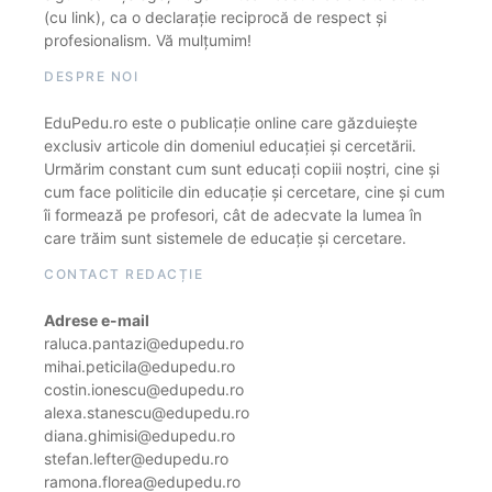
(cu link), ca o declarație reciprocă de respect și
profesionalism. Vă mulțumim!
DESPRE NOI
EduPedu.ro este o publicație online care găzduiește
exclusiv articole din domeniul educației și cercetării.
Urmărim constant cum sunt educați copiii noștri, cine și
cum face politicile din educație și cercetare, cine și cum
îi formează pe profesori, cât de adecvate la lumea în
care trăim sunt sistemele de educație și cercetare.
CONTACT REDACȚIE
Adrese e-mail
raluca.pantazi@edupedu.ro
mihai.peticila@edupedu.ro
costin.ionescu@edupedu.ro
alexa.stanescu@edupedu.ro
diana.ghimisi@edupedu.ro
stefan.lefter@edupedu.ro
ramona.florea@edupedu.ro