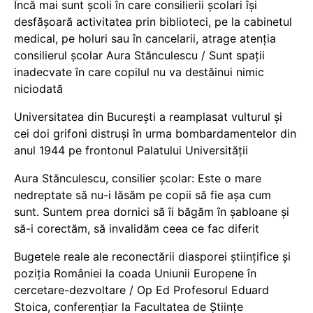
Încă mai sunt școli în care consilierii școlari își
desfășoară activitatea prin biblioteci, pe la cabinetul
medical, pe holuri sau în cancelarii, atrage atenția
consilierul școlar Aura Stănculescu / Sunt spații
inadecvate în care copilul nu va destăinui nimic
niciodată
Universitatea din București a reamplasat vulturul și
cei doi grifoni distruși în urma bombardamentelor din
anul 1944 pe frontonul Palatului Universității
Aura Stănculescu, consilier școlar: Este o mare
nedreptate să nu-i lăsăm pe copii să fie așa cum
sunt. Suntem prea dornici să îi băgăm în șabloane și
să-i corectăm, să invalidăm ceea ce fac diferit
Bugetele reale ale reconectării diasporei științifice și
poziția României la coada Uniunii Europene în
cercetare-dezvoltare / Op Ed Profesorul Eduard
Stoica, conferențiar la Facultatea de Științe