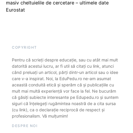
masiv cheltuielile de cercetare – ultimele date
Eurostat
COPYRIGHT
Pentru că scrieți despre educație, sau cu atât mai mult
datorită acestui lucru, ar fi util să citați cu link, atunci
când preluați un articol, părți dintr-un articol sau o idee
care v-a inspirat. Noi, la EduPedu.ro ne-am asumat
această conduită etică și sperăm că și publicațiile cu
mult mai multă experiență vor face la fel. Ne bucurăm
că găsiți subiecte interesante pe Edupedu.ro și suntem
siguri că înțelegeți rugămintea noastră de a cita sursa
(cu link), ca o declarație reciprocă de respect și
profesionalism. Vă mulțumim!
DESPRE NOI