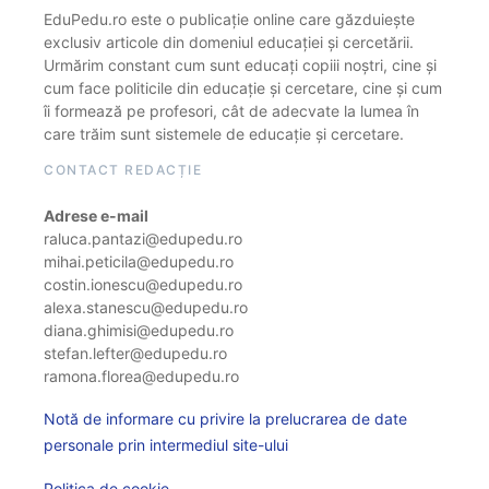
EduPedu.ro este o publicație online care găzduiește
exclusiv articole din domeniul educației și cercetării.
Urmărim constant cum sunt educați copiii noștri, cine și
cum face politicile din educație și cercetare, cine și cum
îi formează pe profesori, cât de adecvate la lumea în
care trăim sunt sistemele de educație și cercetare.
CONTACT REDACȚIE
Adrese e-mail
raluca.pantazi@edupedu.ro
mihai.peticila@edupedu.ro
costin.ionescu@edupedu.ro
alexa.stanescu@edupedu.ro
diana.ghimisi@edupedu.ro
stefan.lefter@edupedu.ro
ramona.florea@edupedu.ro
Notă de informare cu privire la prelucrarea de date
personale prin intermediul site-ului
Politica de cookie