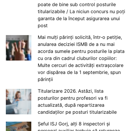
poate de bine sub control posturile
titularizabile / La niciun concurs nu poți
garanta de la început asigurarea unui
post
Mai mulți părinți solicită, într-o petiție,
anularea deciziei ISMB de a nu mai
acorda sumele pentru posturile la plata
cu ora din cadrul cluburilor copiilor:
Multe cercuri de activități extrașcolare
vor dispărea de la 1 septembrie, spun
părinții
Titularizare 2026. Astăzi, lista
posturilor pentru profesori va fi
actualizată, după repartizarea
candidaților pe posturi titularizabile
Șeful ISJ Gorj, alți 8 inspectori și
personal auxiliar trebuie să returneze