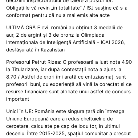
deciziile Inspectoratului de tăiere a posturilor:
Obligațiile vă revin „în totalitate” / ISJ susține că s-a
conformat pentru că nu a mai emis alte acte
ULTIMĂ ORĂ Elevii români au obținut 3 medalii de
aur, 2 de argint și 3 de bronz la Olimpiada
Internațională de Inteligență Artificială – IOAI 2026,
desfășurată în Kazahstan
Profesorul Petruț Rizea: O profesoară a luat nota 4.90
la Titularizare, iar după contestații nota a ajuns la
8.70 / Astfel de erori îmi arată ce entuziasmați sunt
profesorii buni, cu experiență să vină la corectat și ce
resurse financiare sunt alocate unui astfel de concurs
important
Unici în UE: România este singura țară din întreaga
Uniune Europeană care a redus cheltuielile de
cercetare, calculate pe cap de locuitor, în ultimul
deceniu. Între 2015-2025, spațiul comunitar a crescut