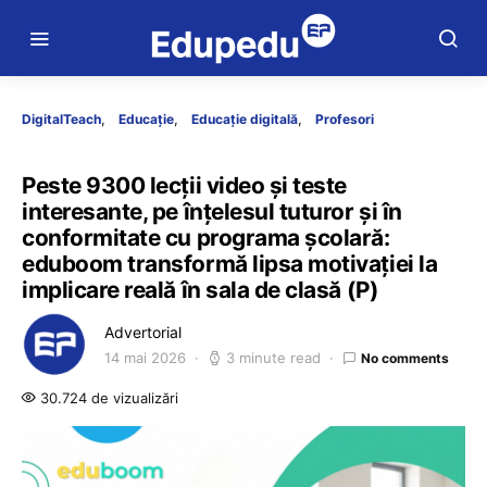
DigitalTeach
Educație
Educație digitală
Profesori
Peste 9300 lecții video și teste
interesante, pe înțelesul tuturor și în
conformitate cu programa școlară:
eduboom transformă lipsa motivației la
implicare reală în sala de clasă (P)
Advertorial
14 mai 2026
3 minute read
No comments
30.724 de vizualizări