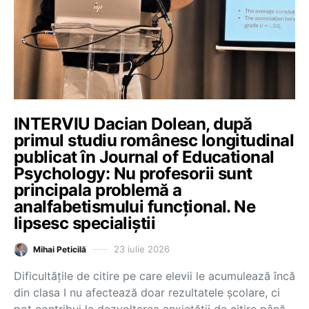
INTERVIU Dacian Dolean, după
primul studiu românesc longitudinal
publicat în Journal of Educational
Psychology: Nu profesorii sunt
principala problemă a
analfabetismului funcțional. Ne
lipsesc specialiștii
23 iulie 2026
Mihai Peticilă
Dificultățile de citire pe care elevii le acumulează încă
din clasa I nu afectează doar rezultatele școlare, ci
pot contribui la dezvoltarea anxietății de citire până