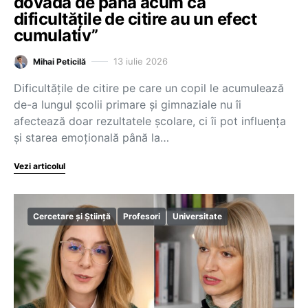
dovadă de până acum că
dificultățile de citire au un efect
cumulativ”
13 iulie 2026
Mihai Peticilă
Dificultățile de citire pe care un copil le acumulează
de-a lungul școlii primare și gimnaziale nu îi
afectează doar rezultatele școlare, ci îi pot influența
și starea emoțională până la…
Vezi articolul
Cercetare și Știință
Profesori
Universitate