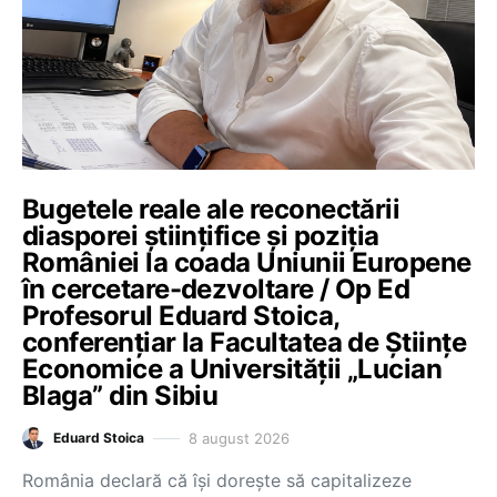
Bugetele reale ale reconectării
diasporei științifice și poziția
României la coada Uniunii Europene
în cercetare-dezvoltare / Op Ed
Profesorul Eduard Stoica,
conferențiar la Facultatea de Științe
Economice a Universității „Lucian
Blaga” din Sibiu
8 august 2026
Eduard Stoica
România declară că își dorește să capitalizeze