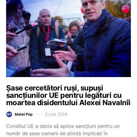
Șase cercetători ruși, supuși
sancțiunilor UE pentru legături cu
moartea disidentului Alexei Navalnîi
3 iulie 2026
Matei Pop
Consiliul UE a decis să aplice sancțiuni pentru un
număr de șase oameni de știință implicați în