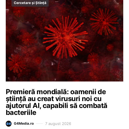
Cercetare și Știință
Premieră mondială: oamenii de
știință au creat virusuri noi cu
ajutorul AI, capabili să combată
bacteriile
7 august 2026
G4Media.ro