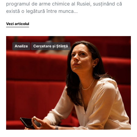
programul de arme chimice al Rusiei, susținând că
există o legătură între munca…
Vezi articolul
Analize
Cercetare și Știință