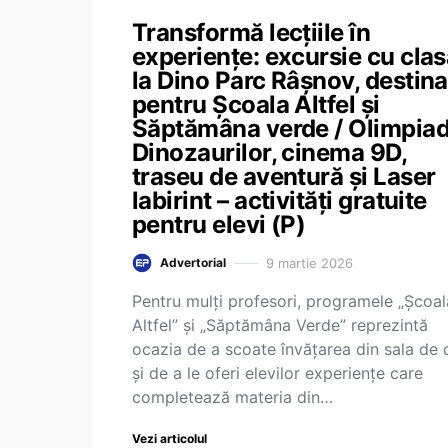
Transformă lecțiile în
experiențe: excursie cu cla
la Dino Parc Râșnov, destina
pentru Școala Altfel și
Săptămâna verde / Olimpia
Dinozaurilor, cinema 9D,
traseu de aventură și Laser
labirint – activități gratuite
pentru elevi (P)
9 martie 2026
Advertorial
Pentru mulți profesori, programele „Școal
Altfel” și „Săptămâna Verde” reprezintă
ocazia de a scoate învățarea din sala de 
și de a le oferi elevilor experiențe care
completează materia din…
Vezi articolul