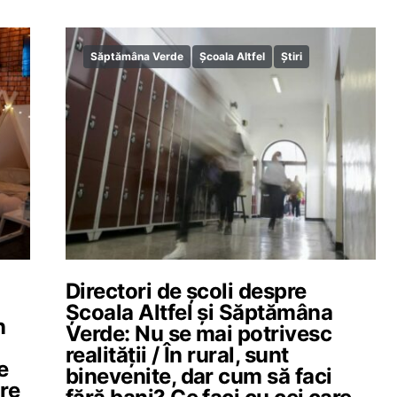
Săptămâna Verde
Școala Altfel
Știri
Directori de școli despre
Școala Altfel și Săptămâna
n
Verde: Nu se mai potrivesc
realității / În rural, sunt
e
binevenite, dar cum să faci
are