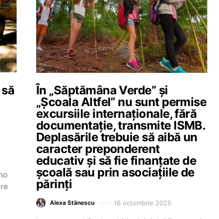
 să
În „Săptămâna Verde” și
„Școala Altfel” nu sunt permise
excursiile internaționale, fără
documentație, transmite ISMB.
Deplasările trebuie să aibă un
caracter preponderent
educativ și să fie finanțate de
i
școală sau prin asociațiile de
ino
părinți
tre
16 octombrie 2025
Alexa Stănescu