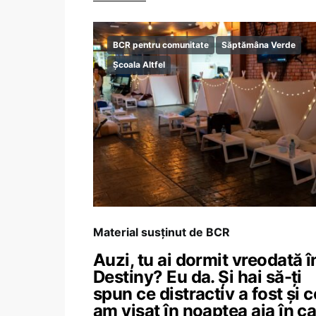
BCR pentru comunitate
Săptămâna Verde
Școala Altfel
Material susținut de BCR
Auzi, tu ai dormit vreodată î
Destiny? Eu da. Și hai să-ți
spun ce distractiv a fost și c
am visat în noaptea aia în c