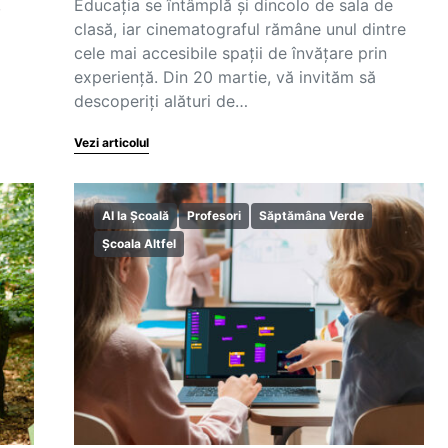
,
Educația se întâmplă și dincolo de sala de
clasă, iar cinematograful rămâne unul dintre
cele mai accesibile spații de învățare prin
experiență. Din 20 martie, vă invităm să
descoperiți alături de…
Vezi articolul
AI la Școală
Profesori
Săptămâna Verde
Școala Altfel