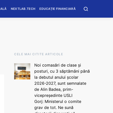
OALĂ
NEXTLAB.TECH
EDUCAȚIE FINANCIARĂ
CELE MAI CITITE ARTICOLE
Noi comasări de clase și
posturi, cu 3 săptămâni până
la debutul anului școlar
2026-2027, sunt semnalate
de Alin Badea, prim-
vicepreședinte USLI
Gorj: Ministerul o comite
grav de tot. Ne sună