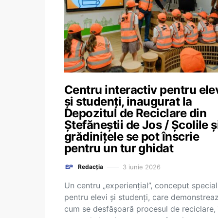
Centru interactiv pentru ele
şi studenţi, inaugurat la
Depozitul de Reciclare din
Ştefăneştii de Jos / Școlile ș
grădinițele se pot înscrie
pentru un tur ghidat
3 iunie 2026
Redacția
Un centru „experienţial”, conceput special
pentru elevi şi studenţi, care demonstrea
cum se desfăşoară procesul de reciclare, 