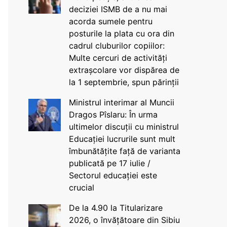
deciziei ISMB de a nu mai
acorda sumele pentru
posturile la plata cu ora din
cadrul cluburilor copiilor:
Multe cercuri de activități
extrașcolare vor dispărea de
la 1 septembrie, spun părinții
Ministrul interimar al Muncii
Dragos Pîslaru: În urma
ultimelor discuții cu ministrul
Educației lucrurile sunt mult
îmbunătățite față de varianta
publicată pe 17 iulie /
Sectorul educației este
crucial
De la 4.90 la Titularizare
2026, o învățătoare din Sibiu