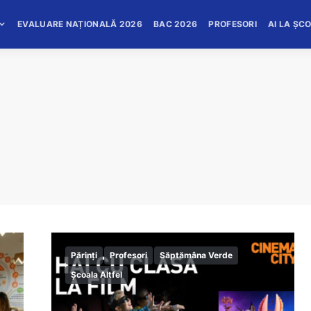
EVALUARE NAȚIONALĂ 2026
BAC 2026
PROFESORI
AI LA ȘC
Părinți
Profesori
Săptămâna Verde
Școala Altfel