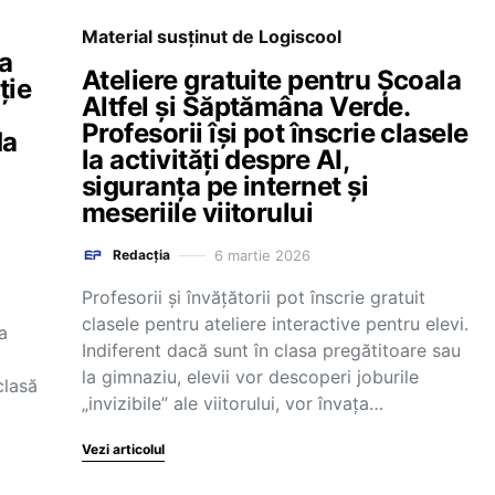
Material susținut de Logiscool
sa
Ateliere gratuite pentru Școala
ție
Altfel și Săptămâna Verde.
Profesorii își pot înscrie clasele
da
la activități despre AI,
siguranța pe internet și
meseriile viitorului
6 martie 2026
Redacția
Profesorii și învățătorii pot înscrie gratuit
clasele pentru ateliere interactive pentru elevi.
a
Indiferent dacă sunt în clasa pregătitoare sau
la gimnaziu, elevii vor descoperi joburile
clasă
„invizibile” ale viitorului, vor învața…
Vezi articolul