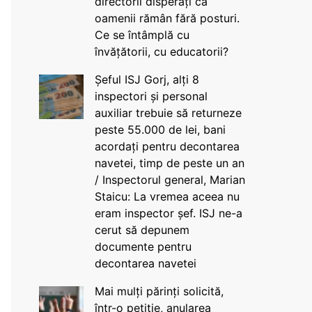
directorii disperați că
oamenii rămân fără posturi.
Ce se întâmplă cu
învățătorii, cu educatorii?
Șeful ISJ Gorj, alți 8
inspectori și personal
auxiliar trebuie să returneze
peste 55.000 de lei, bani
acordați pentru decontarea
navetei, timp de peste un an
/ Inspectorul general, Marian
Staicu: La vremea aceea nu
eram inspector șef. ISJ ne-a
cerut să depunem
documente pentru
decontarea navetei
Mai mulți părinți solicită,
într-o petiție, anularea