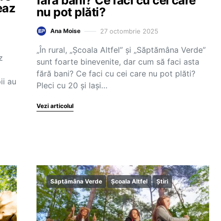
fără bani? Ce faci cu cei care
eaz
nu pot plăti?
27 octombrie 2025
Ana Moise
„În rural, „Școala Altfel” și „Săptămâna Verde”
z
sunt foarte binevenite, dar cum să faci asta
fără bani? Ce faci cu cei care nu pot plăti?
ii au
Pleci cu 20 și lași…
Vezi articolul
Săptămâna Verde
Școala Altfel
Știri