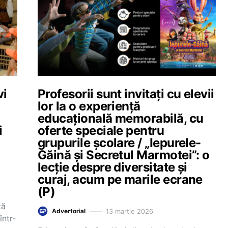
vi
Profesorii sunt invitați cu elevii
lor la o experiență
educațională memorabilă, cu
i
oferte speciale pentru
grupurile școlare / „Iepurele-
Găină și Secretul Marmotei”: o
lecție despre diversitate și
curaj, acum pe marile ecrane
(P)
ză
13 martie 2026
Advertorial
într-