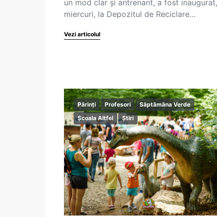
un mod clar şi antrenant, a fost inaugurat
miercuri, la Depozitul de Reciclare…
Vezi articolul
Părinți
Profesori
Săptămâna Verde
Școala Altfel
Știri