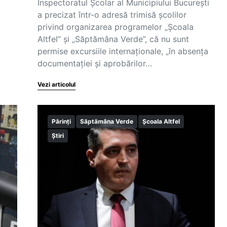
Inspectoratul Școlar al Municipiului București
a precizat într-o adresă trimisă școlilor
privind organizarea programelor „Școala
Altfel” și „Săptămâna Verde”, că nu sunt
permise excursiile internaționale, „în absența
documentației și aprobărilor…
Vezi articolul
Părinți
Săptămâna Verde
Școala Altfel
Știri