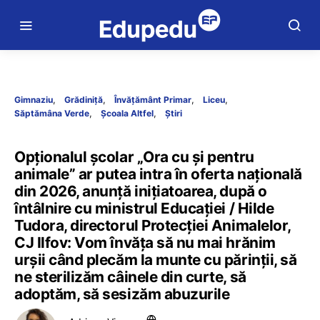
Gimnaziu
Grădiniță
Învățământ Primar
Liceu
Săptămâna Verde
Școala Altfel
Știri
Opționalul școlar „Ora cu și pentru
animale” ar putea intra în oferta națională
din 2026, anunță inițiatoarea, după o
întâlnire cu ministrul Educației / Hilde
Tudora, directorul Protecției Animalelor,
CJ Ilfov: Vom învăța să nu mai hrănim
urșii când plecăm la munte cu părinții, să
ne sterilizăm câinele din curte, să
adoptăm, să sesizăm abuzurile