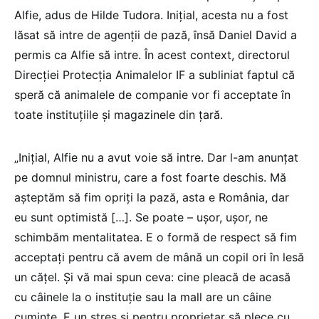
Alfie, adus de Hilde Tudora. Inițial, acesta nu a fost
lăsat să intre de agenții de pază, însă Daniel David a
permis ca Alfie să intre. În acest context, directorul
Direcției Protecția Animalelor IF a subliniat faptul că
speră că animalele de companie vor fi acceptate în
toate instituțiile și magazinele din țară.
„Inițial, Alfie nu a avut voie să intre. Dar l-am anunțat
pe domnul ministru, care a fost foarte deschis. Mă
așteptăm să fim opriți la pază, asta e România, dar
eu sunt optimistă […]. Se poate – ușor, ușor, ne
schimbăm mentalitatea. E o formă de respect să fim
acceptați pentru că avem de mână un copil ori în lesă
un cățel. Și vă mai spun ceva: cine pleacă de acasă
cu câinele la o instituție sau la mall are un câine
cuminte. E un stres și pentru proprietar să plece cu