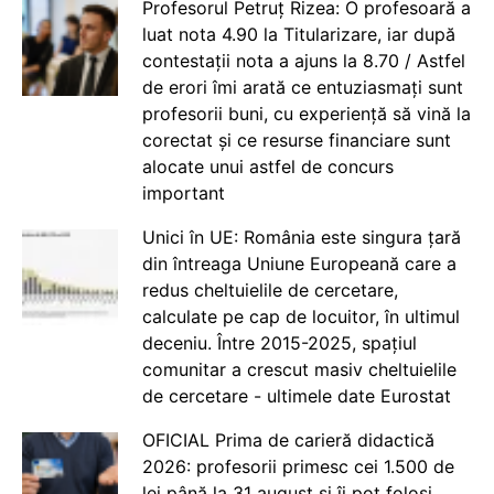
Profesorul Petruț Rizea: O profesoară a
luat nota 4.90 la Titularizare, iar după
contestații nota a ajuns la 8.70 / Astfel
de erori îmi arată ce entuziasmați sunt
profesorii buni, cu experiență să vină la
corectat și ce resurse financiare sunt
alocate unui astfel de concurs
important
Unici în UE: România este singura țară
din întreaga Uniune Europeană care a
redus cheltuielile de cercetare,
calculate pe cap de locuitor, în ultimul
deceniu. Între 2015-2025, spațiul
comunitar a crescut masiv cheltuielile
de cercetare - ultimele date Eurostat
OFICIAL Prima de carieră didactică
2026: profesorii primesc cei 1.500 de
lei până la 31 august și îi pot folosi