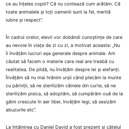
ce au înțeles copiii? Că nu contează cum arătăm. Că
toate animalele și toți oamenii sunt la fel, merită
iubire și respect”.
În cadrul orelor, elevii vor dobândi cunoștințe de care
au nevoie în viața de zi cu zi, a motivat aceasta: „Nu
îi învățăm lucruri așa generale despre animale. Am
căutat să facem o materie care real are treabă cu
realitatea. De pildă, nu învățăm despre lei și elefanți.
Învățăm să nu mai hrănim urșii când plecăm la munte
cu părinții, să ne sterilizăm câinele din curte, să ne
sterilizăm pisica, să adoptăm, să cumpărăm ouă de la
găini crescute în aer liber, învățăm legi, să sesizăm
abuzurile etc”.
La întâlnirea cu Daniel David a fost prezent și cățelul