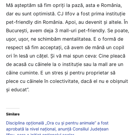
Mă așteptăm să fim opriți la pază, asta e România,
dar eu sunt optimistă. CJ Ilfov a fost prima instituție
pet-friendly din România. Apoi, au devenit și altele. În
București, avem deja 3 mall-uri pet-friendly. Se poate,
ușor, ușor, ne schimbăm mentalitatea. E o formă de
respect să fim acceptați, că avem de mână un copil
ori în lesă un cățel. Și vă mai spun ceva: Cine pleacă
de acasă cu câinele la o instituție sau la mall are un
câine cuminte. E un stres și pentru proprietar să
plece cu câinele în colectivitate, dacă el nu e obișnuit
și educat”.
Similare
Disciplina opțională „Ora cu și pentru animale” a fost
aprobată la nivel național, anunță Consiliul Județean
Ilfov, care a inițiat opționalul școlar