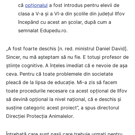
că
opționalul
a fost introdus pentru elevii de
clasa a V-a și a VI-a din școlile din județul Ilfov
începând cu acest an școlar, după cum a
semnalat Edupedu.ro.
„A fost foarte deschis [n. red. ministrul Daniel David].
Sincer, nu mă așteptam să nu fie. E totuși profesor de
științe cognitive. A înțeles imediat că e nevoie de așa
ceva. Pentru că toate problemele din societate
pleacă de la lipsa de educație. Mi-a zis să facem
toate procedurile necesare ca acest opțional de Ilfov
să devină opțional la nivel național, că e deschis și
susține categoric acest proiect”, a spus directorul
Direcției Protecția Animalelor.
Întrebată care sunt pașii care trebuie urmați pentru