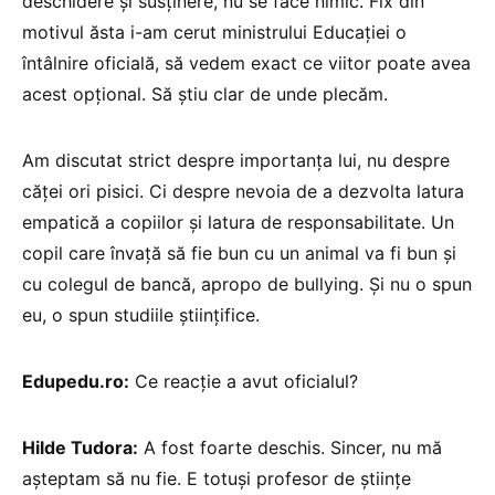
deschidere și susținere, nu se face nimic. Fix din
motivul ăsta i-am cerut ministrului Educației o
întâlnire oficială, să vedem exact ce viitor poate avea
acest opțional. Să știu clar de unde plecăm.
Am discutat strict despre importanța lui, nu despre
căței ori pisici. Ci despre nevoia de a dezvolta latura
empatică a copiilor și latura de responsabilitate. Un
copil care învață să fie bun cu un animal va fi bun și
cu colegul de bancă, apropo de bullying. Și nu o spun
eu, o spun studiile științifice.
Edupedu.ro:
Ce reacție a avut oficialul?
Hilde Tudora:
A fost foarte deschis. Sincer, nu mă
așteptam să nu fie. E totuși profesor de științe