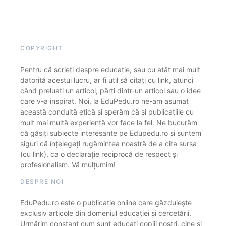
COPYRIGHT
Pentru că scrieți despre educație, sau cu atât mai mult
datorită acestui lucru, ar fi util să citați cu link, atunci
când preluați un articol, părți dintr-un articol sau o idee
care v-a inspirat. Noi, la EduPedu.ro ne-am asumat
această conduită etică și sperăm că și publicațiile cu
mult mai multă experiență vor face la fel. Ne bucurăm
că găsiți subiecte interesante pe Edupedu.ro și suntem
siguri că înțelegeți rugămintea noastră de a cita sursa
(cu link), ca o declarație reciprocă de respect și
profesionalism. Vă mulțumim!
DESPRE NOI
EduPedu.ro este o publicație online care găzduiește
exclusiv articole din domeniul educației și cercetării.
Urmărim constant cum sunt educați copiii noștri, cine și