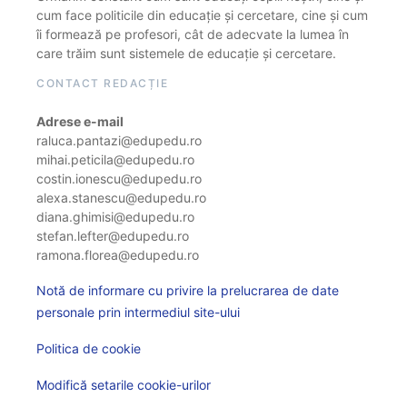
cum face politicile din educație și cercetare, cine și cum
îi formează pe profesori, cât de adecvate la lumea în
care trăim sunt sistemele de educație și cercetare.
CONTACT REDACȚIE
Adrese e-mail
raluca.pantazi@edupedu.ro
mihai.peticila@edupedu.ro
costin.ionescu@edupedu.ro
alexa.stanescu@edupedu.ro
diana.ghimisi@edupedu.ro
stefan.lefter@edupedu.ro
ramona.florea@edupedu.ro
Notă de informare cu privire la prelucrarea de date
personale prin intermediul site-ului
Politica de cookie
Modifică setarile cookie-urilor