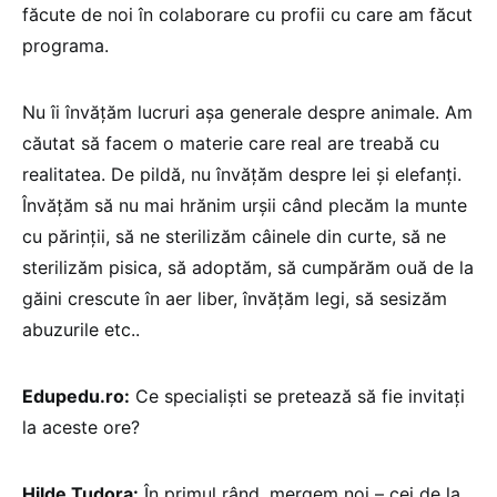
făcute de noi în colaborare cu profii cu care am făcut
programa.
Nu îi învățăm lucruri așa generale despre animale. Am
căutat să facem o materie care real are treabă cu
realitatea. De pildă, nu învățăm despre lei și elefanți.
Învățăm să nu mai hrănim urșii când plecăm la munte
cu părinții, să ne sterilizăm câinele din curte, să ne
sterilizăm pisica, să adoptăm, să cumpărăm ouă de la
găini crescute în aer liber, învățăm legi, să sesizăm
abuzurile etc..
Edupedu.ro:
Ce specialiști se pretează să fie invitați
la aceste ore?
Hilde Tudora:
În primul rând, mergem noi – cei de la