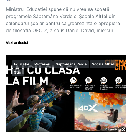
Ministrul Educației spune că nu vrea să scoată
programele Săptămâna Verde și Școala Altfel din
calendarul școlar pentru că „reprezintă o apropiere
de filosofia OECD”, a spus Daniel David, miercuri,…
Vezi articolul
Educație
Profesori
Săptămâna Verde
Școala Altfel
Știri