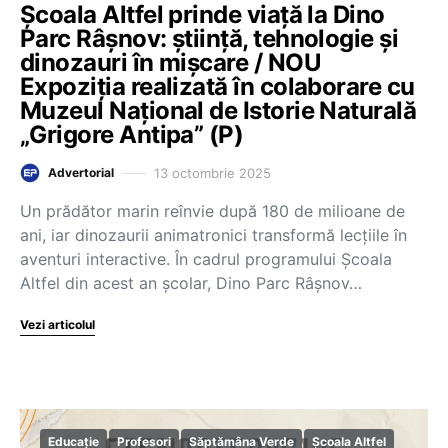
Școala Altfel prinde viață la Dino
Parc Râșnov: știință, tehnologie și
dinozauri în mișcare / NOU
Expoziția realizată în colaborare cu
Muzeul Național de Istorie Naturală
„Grigore Antipa” (P)
13 octombrie 2025
Advertorial
Un prădător marin reînvie după 180 de milioane de
ani, iar dinozaurii animatronici transformă lecțiile în
aventuri interactive. În cadrul programului Școala
Altfel din acest an școlar, Dino Parc Râșnov…
Vezi articolul
Educație
Profesori
Săptămâna Verde
Școala Altfel