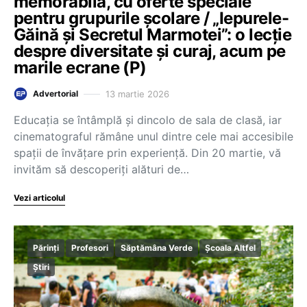
memorabilă, cu oferte speciale
pentru grupurile școlare / „Iepurele-
Găină și Secretul Marmotei”: o lecție
despre diversitate și curaj, acum pe
marile ecrane (P)
13 martie 2026
Advertorial
Educația se întâmplă și dincolo de sala de clasă, iar
cinematograful rămâne unul dintre cele mai accesibile
spații de învățare prin experiență. Din 20 martie, vă
invităm să descoperiți alături de…
Vezi articolul
Părinți
Profesori
Săptămâna Verde
Școala Altfel
Știri