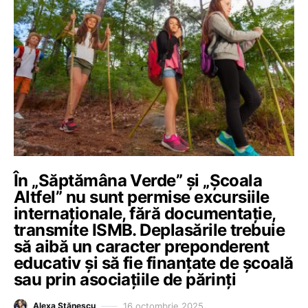
În „Săptămâna Verde” și „Școala
Altfel” nu sunt permise excursiile
internaționale, fără documentație,
transmite ISMB. Deplasările trebuie
să aibă un caracter preponderent
educativ și să fie finanțate de școală
sau prin asociațiile de părinți
16 octombrie 2025
Alexa Stănescu