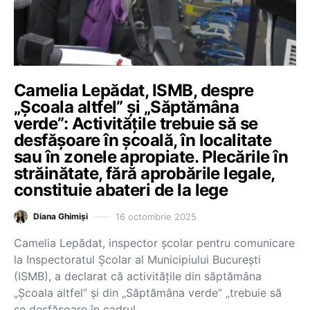
Camelia Lepădat, ISMB, despre
„Școala altfel” și „Săptămâna
verde”: Activitățile trebuie să se
desfășoare în școală, în localitate
sau în zonele apropiate. Plecările în
străinătate, fără aprobările legale,
constituie abateri de la lege
16 octombrie 2025
Diana Ghimiși
Camelia Lepădat, inspector școlar pentru comunicare
la Inspectoratul Școlar al Municipiului București
(ISMB), a declarat că activitățile din săptămâna
„Școala altfel” și din „Săptămâna verde” „trebuie să
se desfășoare în cadrul…