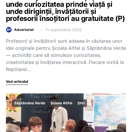
unde curiozitatea prinde viață și
unde diriginții, învățătorii și
profesorii însoțitori au gratuitate (P)
11 septembrie 2025
Advertorial
Profesorii și învățătorii sunt adesea în căutarea unor
idei originale pentru Școala Altfel și Săptămâna Verde
— activități care să stimuleze curiozitatea,
creativitatea și învățarea interactivă. Fiecare vizită la
Reptiland…
Vezi articolul
Săptămâna Verde
Școala Altfel
Știri