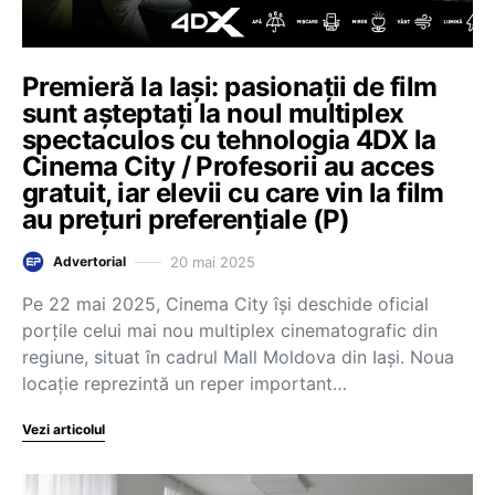
Premieră la Iași: pasionații de film
sunt așteptați la noul multiplex
spectaculos cu tehnologia 4DX la
Cinema City / Profesorii au acces
gratuit, iar elevii cu care vin la film
au prețuri preferențiale (P)
20 mai 2025
Advertorial
Pe 22 mai 2025, Cinema City își deschide oficial
porțile celui mai nou multiplex cinematografic din
regiune, situat în cadrul Mall Moldova din Iași. Noua
locație reprezintă un reper important…
Vezi articolul