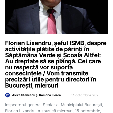
Florian Lixandru, șeful ISMB, despre
activitățile plătite de părinți în
Săptămâna Verde și Școala Altfel:
Au dreptate să se plângă. Cei care
nu respectă vor suporta
consecințele / Vom transmite
precizări utile pentru directori în
București, miercuri
14 octombrie 2025
Alexa Stănescu și Ramona Florea
Inspectorul general Școlar al Municipiului București,
Florian Lixandru, a spus că miercuri, 15 octombrie,