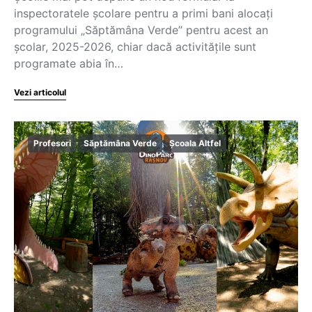
inspectoratele școlare pentru a primi bani alocați
programului „Săptămâna Verde” pentru acest an
școlar, 2025-2026, chiar dacă activitățile sunt
programate abia în…
Vezi articolul
Profesori
Săptămâna Verde
Școala Altfel