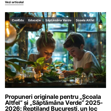
Vezi articolul
CoolEdu
Educație
Săptămâna Verde
Școala Altfel
Propuneri originale pentru „Școala
Altfel” și „Săptămâna Verde” 2025-
2026: Reptiland București, un loc