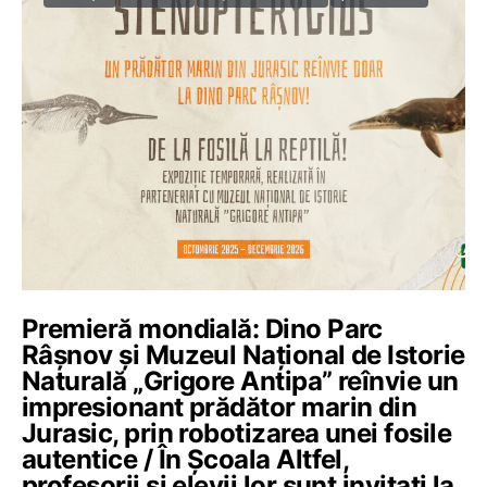
Premieră mondială: Dino Parc
Râșnov și Muzeul Național de Istorie
Naturală „Grigore Antipa” reînvie un
impresionant prădător marin din
Jurasic, prin robotizarea unei fosile
autentice / În Școala Altfel,
profesorii și elevii lor sunt invitați la