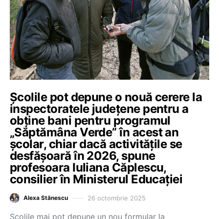
Școlile pot depune o nouă cerere la
inspectoratele județene pentru a
obține bani pentru programul
„Săptămâna Verde” în acest an
școlar, chiar dacă activitățile se
desfășoară în 2026, spune
profesoara Iuliana Căplescu,
consilier în Ministerul Educației
26 octombrie 2025
Alexa Stănescu
Școlile mai pot depune un nou formular la