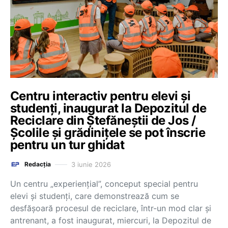
Centru interactiv pentru elevi şi
studenţi, inaugurat la Depozitul de
Reciclare din Ştefăneştii de Jos /
Școlile și grădinițele se pot înscrie
pentru un tur ghidat
3 iunie 2026
Redacția
Un centru „experienţial”, conceput special pentru
elevi şi studenţi, care demonstrează cum se
desfăşoară procesul de reciclare, într-un mod clar şi
antrenant, a fost inaugurat, miercuri, la Depozitul de