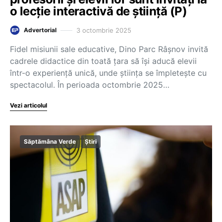
o lecție interactivă de știință (P)
3 octombrie 2025
Advertorial
Fidel misiunii sale educative, Dino Parc Râșnov invită
cadrele didactice din toată țara să își aducă elevii
într-o experiență unică, unde știința se împletește cu
spectacolul. În perioada octombrie 2025…
Vezi articolul
Săptămâna Verde
Știri