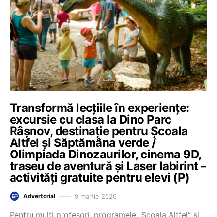
Transformă lecțiile în experiențe:
excursie cu clasa la Dino Parc
Râșnov, destinație pentru Școala
Altfel și Săptămâna verde /
Olimpiada Dinozaurilor, cinema 9D,
traseu de aventură și Laser labirint –
activități gratuite pentru elevi (P)
9 martie 2026
Advertorial
Pentru mulți profesori, programele „Școala Altfel” și