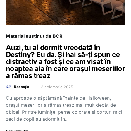
Material susținut de BCR
Auzi, tu ai dormit vreodată în
Destiny? Eu da. Și hai să-ți spun ce
distractiv a fost și ce am visat în
noaptea aia în care orașul meseriilor
a rămas treaz
3 noiembrie 2025
Redacția
Cu aproape o săptămână înainte de Halloween,
orașul meseriilor a rămas treaz mai mult decât de
obicei. Printre luminițe, perne colorate și corturi mici,
zeci de copii au adormit în…