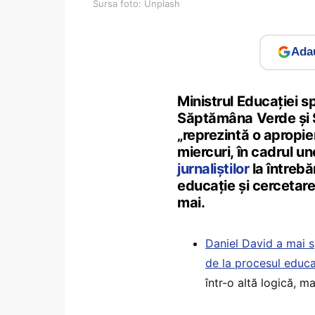
Sursa foto: Unplash
Adau
Ministrul Educației 
Săptămâna Verde și Ș
„reprezintă o apropie
miercuri, în cadrul un
jurnaliștilor
la întrebă
educație și cercetare,
mai.
Daniel David a mai s
de la procesul educa
într-o altă logică, ma