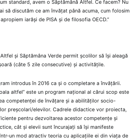
lum standard, avem o Săptămână Altfel. Ce facem? Nu
i să discutăm ce am învățat până acuma, cum folosim
ne apropiem iarăși de PISA și de filosofia OECD.”
tfel și Săptămâna Verde permit școlilor să își aleagă
oară (câte 5 zile consecutive) și activitățile.
am introdus în 2016 ca și o completare a învățării.
coala altfel” este un program național al cărui scop este
ea competenței de învățare și a abilităților socio-
lor preșcolari/elevilor. Cadrele didactice vor proiecta,
eficiente pentru dezvoltarea acestor competențe și
ctice, cât și elevii sunt încurajați să își manifeste
într-un mod atractiv teoria cu aplicațiile ei din viața de