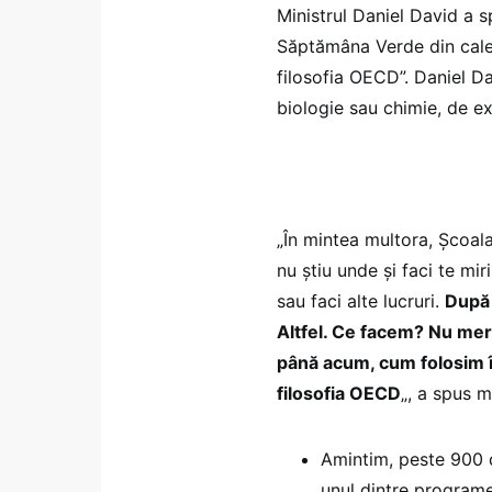
Ministrul Daniel David a s
Săptămâna Verde din calen
filosofia OECD”. Daniel D
biologie sau chimie, de e
„În mintea multora, Școala
nu știu unde și faci te mi
sau faci alte lucruri.
După 
Altfel. Ce facem? Nu mer
până acum, cum folosim în
filosofia OECD
„, a spus mi
Amintim, peste 900 d
unul dintre programe