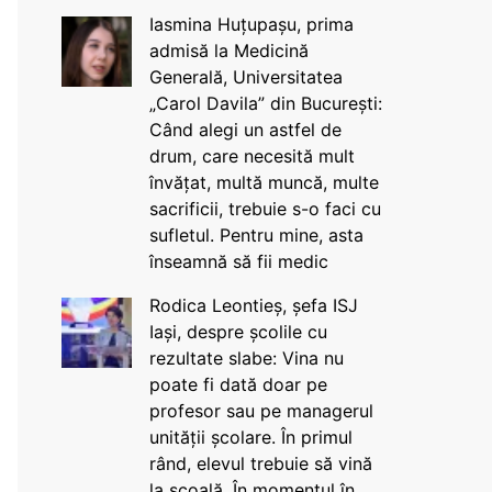
Iasmina Huțupașu, prima
admisă la Medicină
Generală, Universitatea
„Carol Davila” din București:
Când alegi un astfel de
drum, care necesită mult
învățat, multă muncă, multe
sacrificii, trebuie s-o faci cu
sufletul. Pentru mine, asta
înseamnă să fii medic
Rodica Leontieș, șefa ISJ
Iași, despre școlile cu
rezultate slabe: Vina nu
poate fi dată doar pe
profesor sau pe managerul
unității școlare. În primul
rând, elevul trebuie să vină
la școală. În momentul în