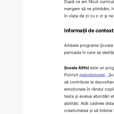
După ce am făcut curricu
mergem să ne plimbăm, ha
în viața de zi cu o zi și 
Informații de context
Ambele programe Școala Al
perioada în care se desfăș
Școala Altfel
este un progr
Potrivit
metodologiei
, „Ș
să contribuie la dezvoltar
emoționale în rândul copii
testa și evalua abordări 
abilități. Atât cadrele dida
creativitatea și să îmbine 