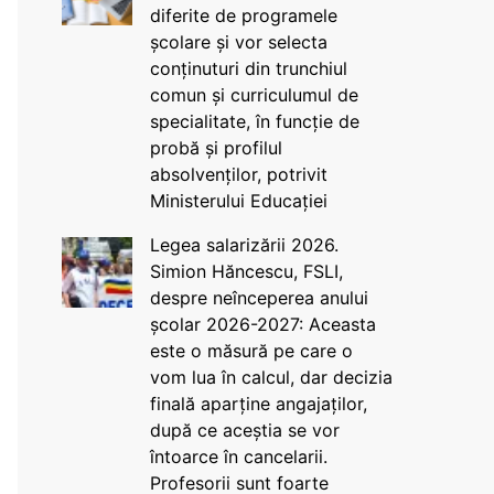
diferite de programele
școlare și vor selecta
conținuturi din trunchiul
comun și curriculumul de
specialitate, în funcție de
probă și profilul
absolvenților, potrivit
Ministerului Educației
Legea salarizării 2026.
Simion Hăncescu, FSLI,
despre neînceperea anului
școlar 2026-2027: Aceasta
este o măsură pe care o
vom lua în calcul, dar decizia
finală aparține angajaților,
după ce aceștia se vor
întoarce în cancelarii.
Profesorii sunt foarte