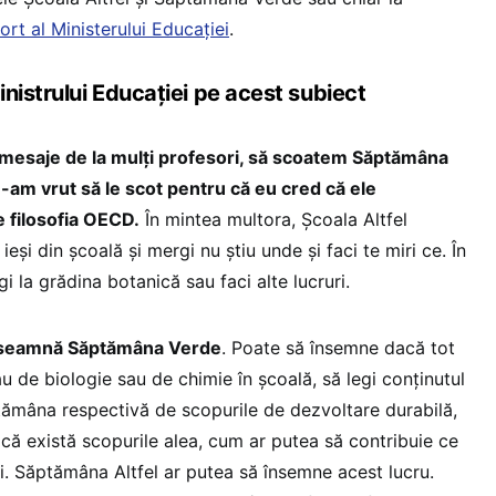
ort al Ministerului Educației
.
nistrului Educației pe acest subiect
mesaje de la mulți profesori, să scoatem Săptămâna
 n-am vrut să le scot pentru că eu cred că ele
e filosofia OECD.
În mintea multora, Școala Altfel
eși din școală și mergi nu știu unde și faci te miri ce. În
la grădina botanică sau faci alte lucruri.
înseamnă Săptămâna Verde
. Poate să însemne dacă tot
 de biologie sau de chimie în școală, să legi conținutul
ptămâna respectivă de scopurile de dezvoltare durabilă,
că există scopurile alea, cum ar putea să contribuie ce
i. Săptămâna Altfel ar putea să însemne acest lucru.