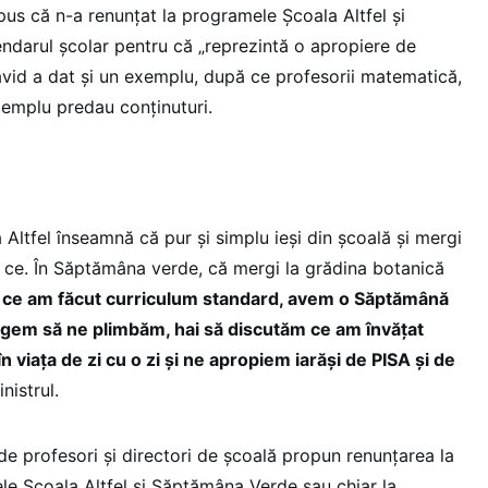
pus că n-a renunțat la programele Școala Altfel și
darul școlar pentru că „reprezintă o apropiere de
avid a dat și un exemplu, după ce profesorii matematică,
xemplu predau conținuturi.
 Altfel înseamnă că pur și simplu ieși din școală și mergi
ri ce. În Săptămâna verde, că mergi la grădina botanică
ce am făcut curriculum standard, avem o Săptămână
gem să ne plimbăm, hai să discutăm ce am învățat
 viața de zi cu o zi și ne apropiem iarăși de PISA și de
nistrul.
e profesori și directori de școală propun renunțarea la
le Școala Altfel și Săptămâna Verde sau chiar la