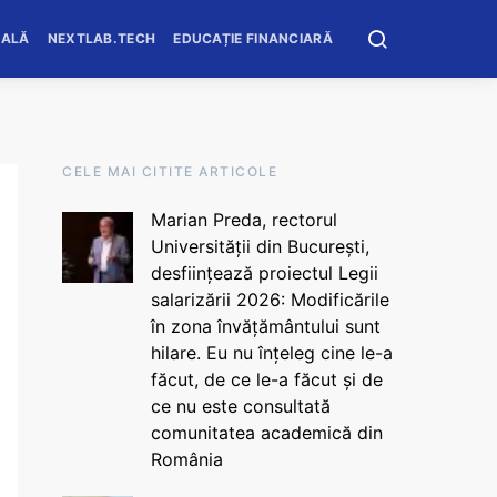
OALĂ
NEXTLAB.TECH
EDUCAȚIE FINANCIARĂ
CELE MAI CITITE ARTICOLE
Marian Preda, rectorul
Universității din București,
desființează proiectul Legii
salarizării 2026: Modificările
în zona învățământului sunt
hilare. Eu nu înțeleg cine le-a
făcut, de ce le-a făcut și de
ce nu este consultată
comunitatea academică din
România