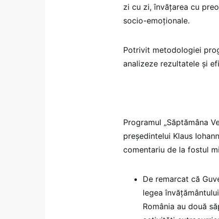
zi cu zi, învățarea cu preo
socio-emoționale.
Potrivit metodologiei prog
analizeze rezultatele și e
Programul „Săptămâna Verd
președintelui Klaus Iohanni
comentariu de la fostul m
De remarcat că Guver
legea învățământului 
România au două săpt