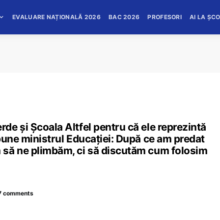
EVALUARE NAȚIONALĂ 2026
BAC 2026
PROFESORI
AI LA ȘC
e și Școala Altfel pentru că ele reprezintă
pune ministrul Educației: După ce am predat
 să ne plimbăm, ci să discutăm cum folosim
7 comments