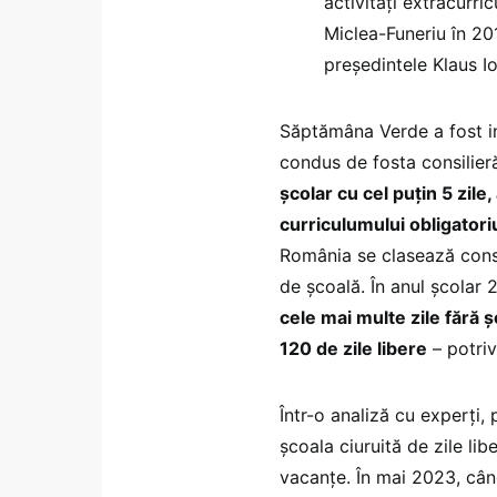
activități extracurri
Miclea-Funeriu în 20
președintele Klaus I
Săptămâna Verde a fost in
condus de fosta consilieră
școlar cu cel puțin 5 zile
curriculumului obligatori
România se clasează const
de școală. În anul școlar
cele mai multe zile fără 
120 de zile libere
– potriv
Într-o analiză cu experți, p
școala ciuruită de zile lib
vacanțe. În mai 2023, cân