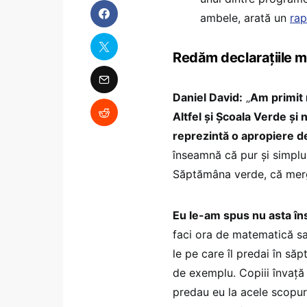
ambele, arată un
rap
Redăm declarațiile mi
Daniel David:
„
Am primit 
Altfel și Școala Verde și
reprezintă o apropiere d
înseamnă că pur și simplu i
Săptămâna verde, că mergi 
Eu le-am spus nu asta 
faci ora de matematică sau
le pe care îl predai în să
de exemplu. Copiii învață 
predau eu la acele scopur