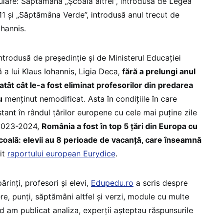
culare: Săptămâna „Școala altfel”, introdusă de Legea
11 și „Săptămâna Verde”, introdusă anul trecut de
ohannis.
trodusă de președinție și de Ministerul Educației
 a lui Klaus Iohannis, Ligia Deca,
fără a prelungi anul
, atât cât le-a fost eliminat profesorilor din predarea
u
menținut nemodificat. Asta în condițiile în care
ant în rândul țărilor europene cu cele mai puține zile
 2023-2024,
România a fost în top 5 țări din Europa cu
școală: elevii au 8 perioade de vacanță, care înseamnă
it
raportului european Eurydice
.
ărinți, profesori și elevi,
Edupedu.ro
a scris despre
ere, punți, săptămâni altfel și verzi, module cu multe
d am publicat analiza, experții așteptau răspunsurile