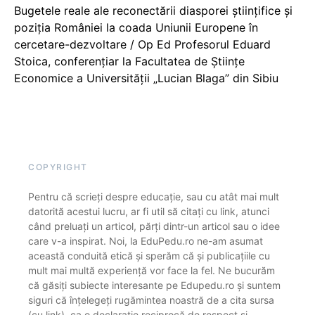
Bugetele reale ale reconectării diasporei științifice și
poziția României la coada Uniunii Europene în
cercetare-dezvoltare / Op Ed Profesorul Eduard
Stoica, conferențiar la Facultatea de Științe
Economice a Universității „Lucian Blaga” din Sibiu
COPYRIGHT
Pentru că scrieți despre educație, sau cu atât mai mult
datorită acestui lucru, ar fi util să citați cu link, atunci
când preluați un articol, părți dintr-un articol sau o idee
care v-a inspirat. Noi, la EduPedu.ro ne-am asumat
această conduită etică și sperăm că și publicațiile cu
mult mai multă experiență vor face la fel. Ne bucurăm
că găsiți subiecte interesante pe Edupedu.ro și suntem
siguri că înțelegeți rugămintea noastră de a cita sursa
(cu link), ca o declarație reciprocă de respect și