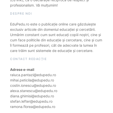
profesionalism. Vă mulțumim!
DESPRE NOI
EduPedu.ro este o publicație online care găzduiește
exclusiv articole din domeniul educației și cercetării.
Urmărim constant cum sunt educați copiii noștri, cine și
cum face politicile din educație și cercetare, cine și cum
îi formează pe profesori, cât de adecvate la lumea în
care trăim sunt sistemele de educație și cercetare.
CONTACT REDACȚIE
Adrese e-mail
raluca.pantazi@edupedu.ro
mihai.peticila@edupedu.ro
costin.ionescu@edupedu.ro
alexa.stanescu@edupedu.ro
diana.ghimisi@edupedu.ro
stefan.lefter@edupedu.ro
ramona.florea@edupedu.ro