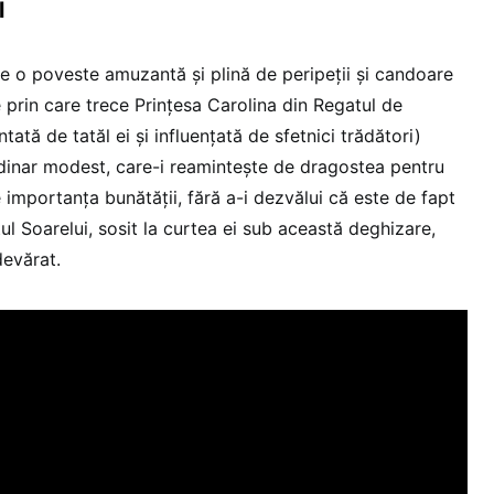
l
e o poveste amuzantă și plină de peripeții și candoare
 prin care trece Prințesa Carolina din Regatul de
ată de tatăl ei și influențată de sfetnici trădători)
dinar modest, care-i reamintește de dragostea pentru
e importanța bunătății, fără a-i dezvălui că este de fapt
l Soarelui, sosit la curtea ei sub această deghizare,
devărat.