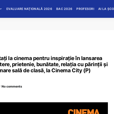
EVALUARE NAȚIONALĂ 2026
BAC 2026
PROFESORI
AI LA ȘC
ptați la cinema pentru inspirație în lansarea
e, prietenie, bunătate, relația cu părinții și
 mare sală de clasă, la Cinema City (P)
No comments