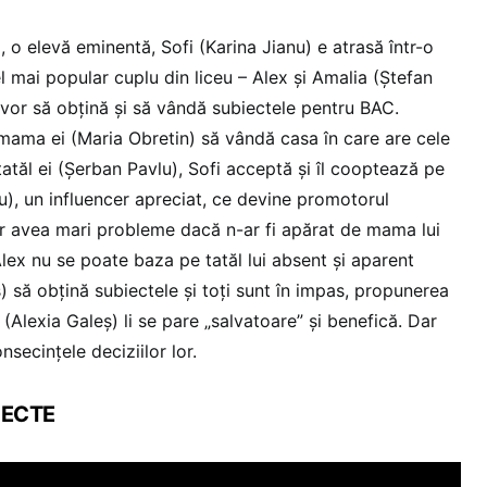
e
, o elevă eminentă, Sofi (Karina Jianu) e atrasă într-o
 mai popular cuplu din liceu – Alex și Amalia (Ștefan
 vor să obțină și să vândă subiectele pentru BAC.
mama ei (Maria Obretin) să vândă casa în care are cele
atăl ei (Șerban Pavlu), Sofi acceptă și îl cooptează pe
, un influencer apreciat, ce devine promotorul
r avea mari probleme dacă n-ar fi apărat de mama lui
lex nu se poate baza pe tatăl lui absent și aparent
) să obțină subiectele și toți sunt în impas, propunerea
 (Alexia Galeș) li se pare „salvatoare” și benefică. Dar
secințele deciziilor lor.
BIECTE