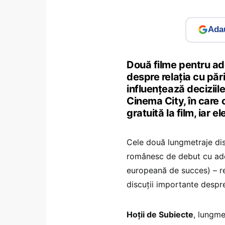
Adau
Două filme pentru ado
despre relația cu părin
influențează deciziil
Cinema City, în care 
gratuită la film, iar e
Cele două lungmetraje di
românesc de debut cu ado
europeană de succes) – r
discuții importante despr
Hoții de Subiecte
, lungme