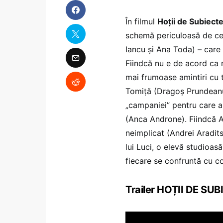
În filmul
Hoții de Subiect
schemă periculoasă de cel
Iancu și Ana Toda) – care
Fiindcă nu e de acord ca 
mai frumoase amintiri cu t
Tomiță (Dragoș Prundeanu)
„campaniei” pentru care a
(Anca Androne). Fiindcă A
neimplicat (Andrei Aradits
lui Luci, o elevă studioasă
fiecare se confruntă cu con
Trailer HOȚII DE SU