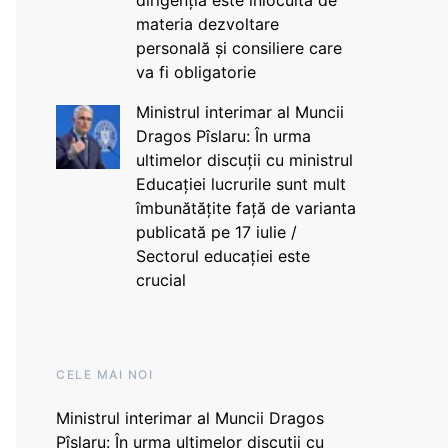
dirigenția este înlocuită de
materia dezvoltare
personală și consiliere care
va fi obligatorie
Ministrul interimar al Muncii
Dragos Pîslaru: În urma
ultimelor discuții cu ministrul
Educației lucrurile sunt mult
îmbunătățite față de varianta
publicată pe 17 iulie /
Sectorul educației este
crucial
CELE MAI NOI
Ministrul interimar al Muncii Dragos
Pîslaru: În urma ultimelor discuții cu