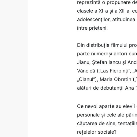
reprezintă o propunere de 
clasele a XI-a și a XII-a,
adolescenților, atitudinea 
între prieteni.
Din distribuția filmului p
parte numeroși actori cuno
Jianu, Ștefan Iancu și And
Văncică („Las Fierbinți”, „
„Clanul”), Maria Obretin (
alături de debutanții Ana 
Ce nevoi aparte au elevii 
personale și cele ale părinț
căutarea de sine, tentațiil
rețelelor sociale?