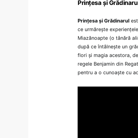
Prințesa și Grădinaru
Prințesa și Grădinarul
est
ce urmărește experiențele
Miazănoapte (o tânără alint
după ce întâlnește un gră
flori și magia acestora, d
regele Benjamin din Regatu
pentru a o cunoaște cu a