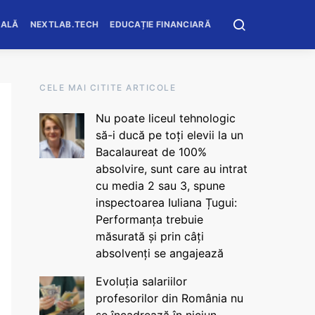
OALĂ
NEXTLAB.TECH
EDUCAȚIE FINANCIARĂ
CELE MAI CITITE ARTICOLE
Nu poate liceul tehnologic
să-i ducă pe toți elevii la un
Bacalaureat de 100%
absolvire, sunt care au intrat
cu media 2 sau 3, spune
inspectoarea Iuliana Țugui:
Performanța trebuie
măsurată și prin câți
absolvenți se angajează
Evoluția salariilor
profesorilor din România nu