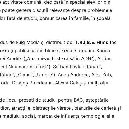
activitate comună, dedicată în special elevilor din
 ce poate genera discuții relevante despre problemele
lor față de studiu, comunicarea în familie, în școală,
rodus de Fulg Media și distribuit de
T.R.I.B.E. Films
fac
scuți publicului din filme și seriale precum: Karina
rei Aradits („Ana, mi-au fost scrisă în ADN”), Adrian
Anul Nou care n-a fost”), Șerban Pavlu („Tătuțu”,
„Tătuțu”, „Clanul”, „Umbre”), Anca Androne, Alex Zob,
Toda, Dragoș Prundeanu, Alexia Galeș și mulți alții.
de liceu, presați de studiul pentru BAC, așteptările
ilor, atracțiile, distracțiile vârstei, planurile de carieră și
e mediului social, marcat de influența tehnologiei și a