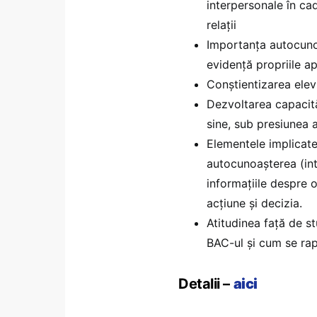
interpersonale în cad
relații
Importanța autocunoaș
evidență propriile ap
Conștientizarea elevil
Dezvoltarea capacităț
sine, sub presiunea a
Elementele implicate 
autocunoașterea (inte
informațiile despre o
acțiune și decizia.
Atitudinea față de s
BAC-ul și cum se ra
Detalii –
aici