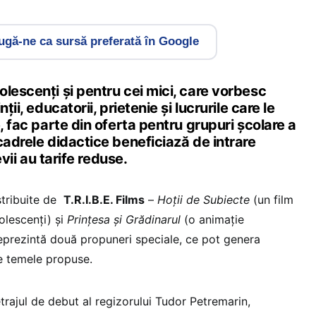
gă-ne ca sursă preferată în Google
lescenți și pentru cei mici, care vorbesc
ții, educatorii, prietenie și lucrurile care le
e, fac parte din oferta pentru grupuri școlare a
cadrele didactice beneficiază de intrare
levii au tarife reduse.
stribuite de
T.R.I.B.E. Films
–
Hoții de Subiecte
(un film
lescenți) și
Prințesa și Grădinarul
(o animație
eprezintă două propuneri speciale, ce pot genera
e temele propuse.
trajul de debut al regizorului Tudor Petremarin,