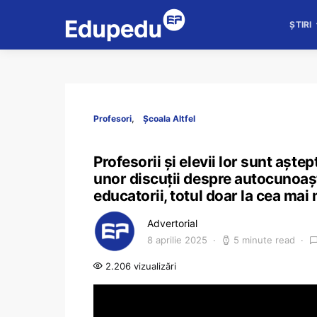
ȘTIRI
Profesori
Școala Altfel
Profesorii și elevii lor sunt aște
unor discuții despre autocunoașter
educatorii, totul doar la cea mai
Advertorial
8 aprilie 2025
5 minute read
2.206 vizualizări