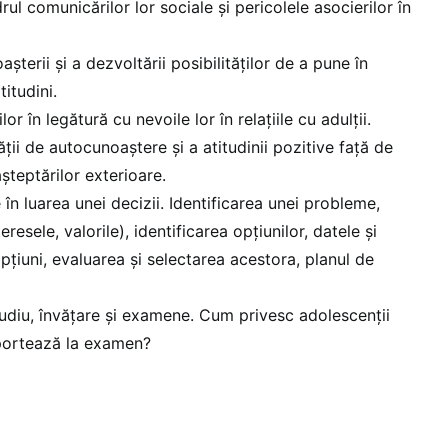
rul comunicărilor lor sociale și pericolele asocierilor în
terii și a dezvoltării posibilităților de a pune în
titudini.
or în legătură cu nevoile lor în relațiile cu adulții.
ii de autocunoaștere și a atitudinii pozitive față de
șteptărilor exterioare.
în luarea unei decizii. Identificarea unei probleme,
resele, valorile), identificarea opțiunilor, datele și
pțiuni, evaluarea și selectarea acestora, planul de
tudiu, învățare și examene. Cum privesc adolescenții
portează la examen?