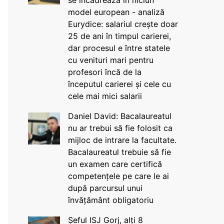
se încadrează în niciun
model european - analiză
Eurydice: salariul crește doar
25 de ani în timpul carierei,
dar procesul e între statele
cu venituri mari pentru
profesori încă de la
începutul carierei și cele cu
cele mai mici salarii
Daniel David: Bacalaureatul
nu ar trebui să fie folosit ca
mijloc de intrare la facultate.
Bacalaureatul trebuie să fie
un examen care certifică
competențele pe care le ai
după parcursul unui
învățământ obligatoriu
Șeful ISJ Gorj, alți 8