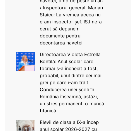
navetei, timp de peste un an
/ Inspectorul general, Marian
Staicu: La vremea aceea nu
eram inspector șef. ISJ ne-a
cerut să depunem
documente pentru
decontarea navetei
Directoarea Violeta Estrella
Bontilă: Anul școlar care
tocmai s-a încheiat a fost,
probabil, unul dintre cei mai
grei pe care i-am trăit.
Conducerea unei școli în
România înseamnă, astăzi,
un stres permanent, o muncă
titanică
Elevii de clasa a IX-a încep
anul școlar 2026-2027 cu