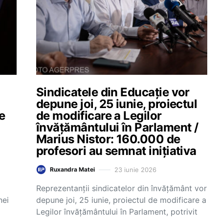
Sindicatele din Educație vor
depune joi, 25 iunie, proiectul
e
de modificare a Legilor
învățământului în Parlament /
Marius Nistor: 160.000 de
ă
profesori au semnat inițiativa
23 iunie 2026
Ruxandra Matei
Reprezentanții sindicatelor din învățământ vor
nei
depune joi, 25 iunie, proiectul de modificare a
Legilor învățământului în Parlament, potrivit