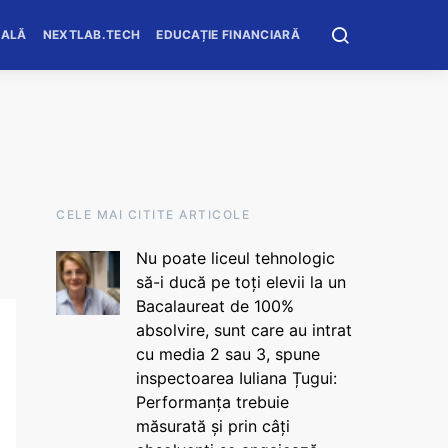
OALĂ
NEXTLAB.TECH
EDUCAȚIE FINANCIARĂ
CELE MAI CITITE ARTICOLE
Nu poate liceul tehnologic
să-i ducă pe toți elevii la un
Bacalaureat de 100%
absolvire, sunt care au intrat
cu media 2 sau 3, spune
inspectoarea Iuliana Țugui:
Performanța trebuie
măsurată și prin câți