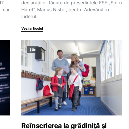
17
declarațiilor făcute de președintele FSE „Spiru
r mai
Haret”, Marius Nistor, pentru Adevărul.ro.
Liderul…
Vezi articolul
Știri
a
Reînscrierea la grădiniță și