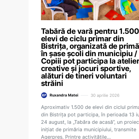
Tabără de vară pentru 1.500
elevi de ciclu primar din
Bistrița, organizată de primă
în șase școli din municipiu /
Copiii pot participa la atelie
creative și jocuri sportive,
alături de tineri voluntari
străini
30 aprilie 2026
Ruxandra Matei
Aproximativ 1.500 de elevi din ciclul prim
din Bistrița pot participa, în perioada 13 iu
24 august, la „Tabăra de acasă”, un proiec
inițiat de primăria municipiului, transmite
Agerpres. Printre activitățile…