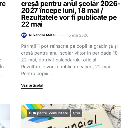
re
creșă pentru anul școlar 2026-
2027 începe luni, 18 mai /
Rezultatele vor fi publicate pe
22 mai
15 mai 2026
Ruxandra Matei
Părinții îi pot reînscrie pe copii la grădiniță și
creșă pentru anul școlar viitor în perioada 18-
e
22 mai, potrivit calendarului oficial.
În
Rezultatele vor fi publicate vineri, 22 mai.
,
Pentru copiii…
Vezi articolul
BCR pentru comunitate
Știri