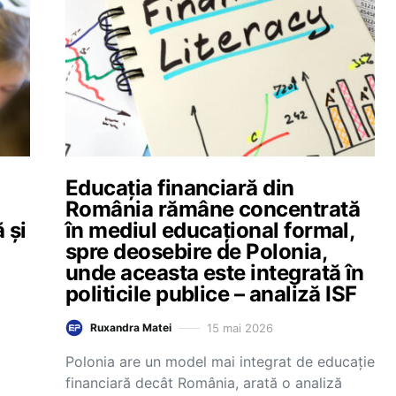
Educația financiară din
România rămâne concentrată
 și
în mediul educațional formal,
spre deosebire de Polonia,
unde aceasta este integrată în
politicile publice – analiză ISF
15 mai 2026
Ruxandra Matei
Polonia are un model mai integrat de educație
financiară decât România, arată o analiză