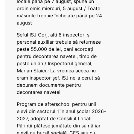
locale până pe 7 august, spune un
ordin emis miercuri, 5 august / Toate
măsurile trebuie încheiate până pe 24
august
Șeful ISJ Gorj, alți 8 inspectori și
personal auxiliar trebuie să returneze
peste 55.000 de lei, bani acordați
pentru decontarea navetei, timp de
peste un an / Inspectorul general,
Marian Staicu: La vremea aceea nu
eram inspector șef. ISJ ne-a cerut să
depunem documente pentru
decontarea navetei
Program de afterschool pentru unii
elevi din sectorul 1 în anul școlar 2026-
2027, adoptat de Consiliul Local:
Părinții plătesc jumătate din sumă iar
elevii cu bursă socială, CES sau cu