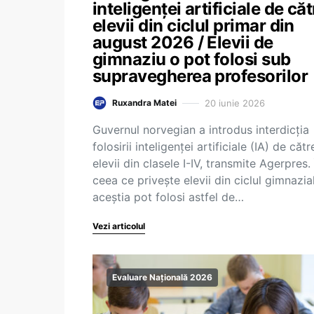
inteligenței artificiale de căt
elevii din ciclul primar din
august 2026 / Elevii de
gimnaziu o pot folosi sub
supravegherea profesorilor
20 iunie 2026
Ruxandra Matei
Guvernul norvegian a introdus interdicția
folosirii inteligenței artificiale (IA) de cătr
elevii din clasele I-IV, transmite Agerpres. 
ceea ce privește elevii din ciclul gimnazial
aceștia pot folosi astfel de…
Vezi articolul
Evaluare Națională 2026