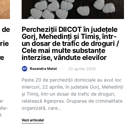
 de
Percheziții DIICOT în județele
Gorj, Mehedinți și Timiș, într-
rie
un dosar de trafic de droguri /
Cele mai multe substanțe
re
interzise, vândute elevilor
22 aprilie 2026
Ruxandra Matei
Peste 20 de percheziții domiciale au avut loc
miercuri, 22 aprilie, în județele Gorj, Mehedinți
și Timiș, într-un dosar de trafic de droguri,
ar
relatează Agerpres. Gruparea de criminalitate
lie-
organizată, care…
t
Vezi articolul