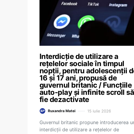
Interdicție de utilizare a
rețelelor sociale în timpul
nopții, pentru adolescenții d
16 și 17 ani, propusă de
guvernul britanic / Funcțiile
auto-play și infinite scroll s
fie dezactivate
15 iulie 2026
Ruxandra Matei
Guvernul britanic propune introducerea u
interdicții de utilizare a rețelelor de